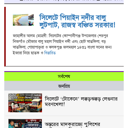
সিলেটে পিয়াইন নদীর বালু
লুটপাট, রাজস্ব বঞ্চিত সরকার!
জাহাঙ্গীর আলম মেহেদী: সিলেটের কোম্পানীগঞ্জ উপজেলার শেরপুর
নিজগাঁও মৌজার বালু মহাল পিয়াইন নদী এবং ছোট সাতকিলা, বড়
সাতকিলা, গোয়াপাকুরা ও ঝলকপুঞ্জ জলমহাল ১৪৩১ বাংলা সনের জন্য
ইজারা নিয়ে ছাতক ও
বিস্তারিত
সর্বশেষ
জনপ্রিয়
সিলেটে ‘টোকেনে’ লক্কড়ঝক্কড় লেগুনার
মরণখেলা!
অন্তরের মাদকরাজ্যে পুলিশের