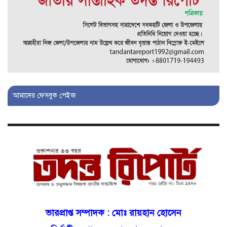
চাঞ্চল্য!
মোগলাবাজার থানা কার কবলে?
গোয়াইনঘাটে বিজিবির নাম ভাঙিয়ে
দুলালের রাজত্ব!
আমাদের ফেসবুক পেইজ
মোগলাবাজারে এসআই দয়াময়’র
ঘুষের রাজত্ব!
যন্ত্র বিকলের বাহানা: বেসরকারির
শোষণে জিম্মি ওসমানীর রোগীরা!
শাহপরানের পর মোগলাবাজারেও ওসি
ভারপ্রাপ্ত সম্পাদক :
মোঃ রায়হান হোসেন
মনিরের ত্রাসের রাজত্ব, মুখ খুললেন