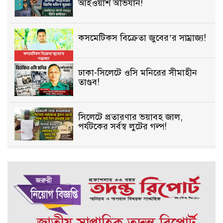
আইওয়াশ অভিযান!
কসমেটিকস বিক্রেতা জুবের’র সাম্রাজ্য!
ঢাকা-সিলেটে ওসি মনিরের সীমাহীন
তাণ্ডব!
সিলেটে প্রতারণার ভয়াবহ জাল,
পর্যটকের সর্বস্ব লুটের গল্প!
বিআইডিসি’তে ১৫ বছরের দখলদারিত্ব
বজায় রাখতে মরিয়া ‘পিচ্চি’ আমিনুর!
কিশোরীকে যৌনপীড়নের পর
ভ্রূণহত্যার অপচেষ্টা, গোয়াইনঘাট জুড়ে