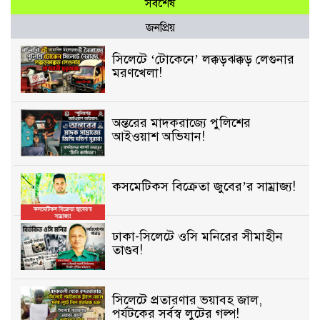
সর্বশেষ
জনপ্রিয়
সিলেটে ‘টোকেনে’ লক্কড়ঝক্কড় লেগুনার
মরণখেলা!
অন্তরের মাদকরাজ্যে পুলিশের
আইওয়াশ অভিযান!
কসমেটিকস বিক্রেতা জুবের’র সাম্রাজ্য!
ঢাকা-সিলেটে ওসি মনিরের সীমাহীন
তাণ্ডব!
সিলেটে প্রতারণার ভয়াবহ জাল,
পর্যটকের সর্বস্ব লুটের গল্প!