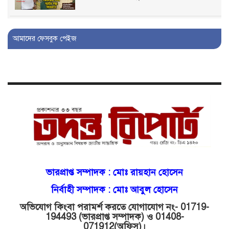
বিআইডিসি’তে ১৫ বছরের দখলদারিত্ব
আমাদের ফেসবুক পেইজ
বজায় রাখতে মরিয়া ‘পিচ্চি’ আমিনুর!
কিশোরীকে যৌনপীড়নের পর
ভ্রূণহত্যার অপচেষ্টা, গোয়াইনঘাট জুড়ে
চাঞ্চল্য!
মোগলাবাজার থানা কার কবলে?
গোয়াইনঘাটে বিজিবির নাম ভাঙিয়ে
ভারপ্রাপ্ত সম্পাদক :
মোঃ রায়হান হোসেন
দুলালের রাজত্ব!
নির্বাহী সম্পাদক : মোঃ আবুল হোসেন
অভিযোগ কিংবা পরামর্শ করতে যোগাযোগ নং- 01719-
মোগলাবাজারে এসআই দয়াময়’র
194493 (ভারপ্রাপ্ত সম্পাদক) ও 01408-
ঘুষের রাজত্ব!
071912
(অফিস)।