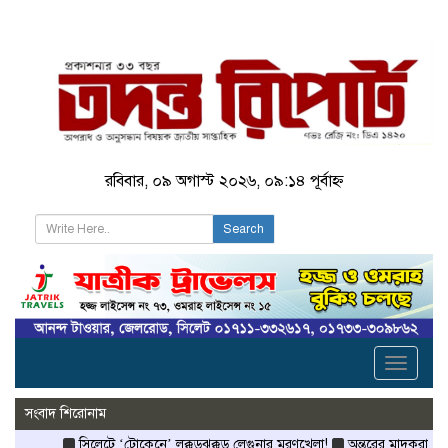
রবিবার, ০৯ অগাস্ট ২০২৬, ০৯:১৪ পূর্বাহ্ন
Search
Toggle
navigati
সংবাদ শিরোনাম
সিলেটে ‘টোকেনে’ লক্কড়ঝক্কড় লেগুনার মরণখেলা!
অন্তরের মাদকরাজ্যে প