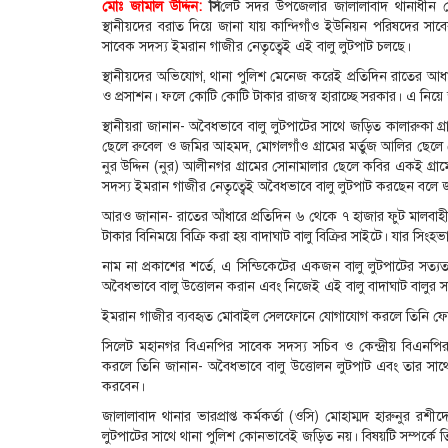
মোঃ জামাল উদ্দিন:
সি
লেট সদর উপজেলার জালালাবাদ থানাধীন চে
স্থানীয়দের বরাত দিয়ে জানা যায় কান্দিগাঁও ইউনিয়ন পরিষদের সাবে
সাবেক সদস্য ইমরান গাজীর নেতৃত্বেই এই বালু লুটপাট চলছে।
স্থানীয়দের অভিযোগ, থানা পুলিশ মেনেজ করেই প্রতিদিন রাতের আধার
ও প্রসাশন। ফলে কোটি কোটি টাকার রাজস্ব হারাচ্ছে সরকার। এ নিয়ে 
স্থানীয়রা জানান- অবৈধভাবে বালু লুটপাটের সাথে জড়িত কালারুকা গ্র
ছেলে রুবেল ও জমির আহমদ, মোগলগাঁও গ্রামের মর্তুজ আলির ছেলে 
নুর উদ্দিন (নুর) আলীনগর গ্রামের সোনামালার ছেলে কবির একই গ্
সদস্য ইমরান গাজীর নেতৃত্বেই অবৈধভাবে বালু লুটপাট করছেন বলে 
আরও জানান- রাতের আঁধারে প্রতিদিন ৬ থেকে ৭ হাজার ফুট মালবাহ
টাকার বিনিময়ে বিক্রি করা হয় বাদাঘাট বালু বিক্রির সাইটে। যার সিং
নাম না প্রকাশের শর্তে, এ সিন্ডিকেটের একজন বালু লুটপাটের সত্
অবৈধভাবে বালু উত্তোলন করান এবং নিজেই এই বালু বাদাঘাট বালুর স
ইমরান গাজীর ব্যবহৃত মোবাইল সেলফোনে যোগাযোগ করলে তিনি ফোন
সিলেট মহানগর বিএনপির সাবেক সদস্য সচিব ও কেন্দ্রীয় বিএনপি
করলে তিনি জানান- অবৈধভাবে বালু উত্তোলন লুটপাট এবং তার সাথে
করবেন।
জালালাবাদ থানার ভারপ্রাপ্ত কর্মকর্তা (ওসি) মোহাম্মদ হারুনুর
লুটপাটের সাথে থানা পুলিশ কোনভাবেই জড়িত নয়। বিষয়টি সম্পর্কে তিন