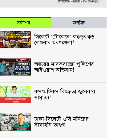
সর্বশেষ
জনপ্রিয়
সিলেটে ‘টোকেনে’ লক্কড়ঝক্কড়
লেগুনার মরণখেলা!
অন্তরের মাদকরাজ্যে পুলিশের
আইওয়াশ অভিযান!
কসমেটিকস বিক্রেতা জুবের’র
সাম্রাজ্য!
ঢাকা-সিলেটে ওসি মনিরের
সীমাহীন তাণ্ডব!