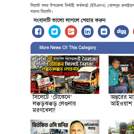
সিলেট সদর উপজেলা নির্বাহী কর্মকর্তা (ইউএনও) খোশনূর রুব
বক্তব্য মিলেনি।
সংবাদটি ভালো লাগলে শেয়ার করুন
More News Of This Category
সিলেটে ‘টোকেনে’
অন্তরের ম
লক্কড়ঝক্কড় লেগুনার
আইওয়াশ 
মরণখেলা!