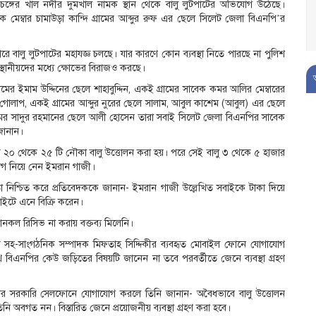
ঙ্গের খাল নদীর দুমখাল নামক স্থান থেকে বালু লুটপাটের অভিযোগ উঠেছে।
ক মেম্বার চামাউড়া কান্দি গ্রামের আব্দুর রুফ এর ছেলে সিলেট জেলা বিএনপি’র
ে বালু লুটপাটের মহাযজ্ঞ চলছে। যার কারণে কোন ব্যবস্থা নিতে পারছে না পুলিশ
স্থানীয়দের মধ্যে ক্ষোভের বিরাজও করছে।
ামের ইমাম উদ্দিনের ছেলে শাহাবুদ্দিন, একই গ্রামের সাবেক কমর আলির মেম্বারের
গোলাপ, একই গ্রামের আব্দুর নুরের ছেলে সালাম, আবুল কাশেম (আবুল) এর ছেলে
রামের সাদুর রহমানের ছেলে আলী হোসেন তারা সবাই সিলেট জেলা বিএনপির সাবেক
জানান।
ী ২০ থেকে ২৫ টি নৌকা বালু উত্তোলন করা হয়। পরে সেই বালু ৩ থেকে ৫ হাজার
হভাগ নিয়ে নেন ইমরান গাজী।
যতা নিশ্চিত করে প্রতিবেদককে জানান- ইমরান গাজী উল্লেখিত সবাইকে টাকা দিয়ে
াইটে এনে বিক্রি করেন।
কল রিসিভ না করায় বক্তব্য মিলেনি।
র সহ-সাংগঠনিক সম্পাদক মিফতাহ সিদ্দিকীর ব্যবহৃত মোবাইল ফোনে যোগাযোগ
 বিএনপির কেউ জড়িতের বিষয়টি জানেন না তবে পরবর্তীতে জেনে ব্যবস্থা গ্রহণ
 রশীদের সরকারি সেলফোনে যোগাযোগ করলে তিনি জানান- অবৈধভাবে বালু উত্তোলন
ি অবগত নন। বিস্তারিত জেনে প্রয়োজনীয় ব্যবস্থা গ্রহণ করা হবে।