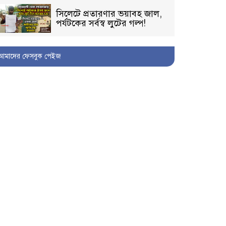
সিলেটে প্রতারণার ভয়াবহ জাল,
পর্যটকের সর্বস্ব লুটের গল্প!
আমাদের ফেসবুক পেইজ
বিআইডিসি’তে ১৫ বছরের
দখলদারিত্ব বজায় রাখতে মরিয়া
‘পিচ্চি’ আমিনুর!
কিশোরীকে যৌনপীড়নের পর
ভ্রূণহত্যার অপচেষ্টা, গোয়াইনঘাট
জুড়ে চাঞ্চল্য!
মোগলাবাজার থানা কার কবলে?
গোয়াইনঘাটে বিজিবির নাম
ভাঙিয়ে দুলালের রাজত্ব!