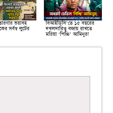
রতারণার ভয়াবহ
বিআইডিসি’তে ১৫ বছরের
কের সর্বস্ব লুটের
দখলদারিত্ব বজায় রাখতে
মরিয়া ‘পিচ্চি’ আমিনুর!