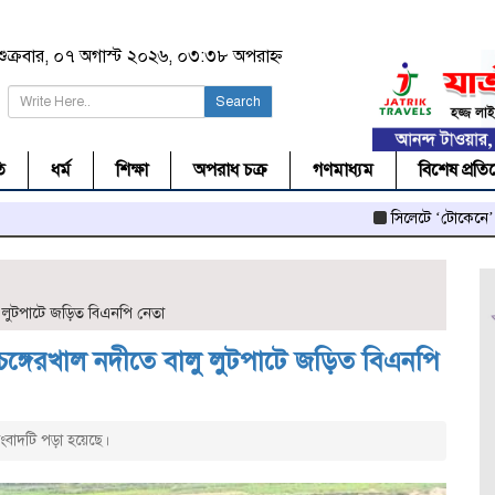
শুক্রবার, ০৭ অগাস্ট ২০২৬, ০৩:৩৮ অপরাহ্ন
Search
ি
ধর্ম
শিক্ষা
অপরাধ চক্র
গণমাধ্যম
বিশেষ প্রতি
সিলেটে ‘টোকেনে’ লক্কড়ঝক্ক
 লুটপাটে জড়িত বিএনপি নেতা
ঙ্গেরখাল নদীতে বালু লুটপাটে জড়িত বিএনপি
বাদটি পড়া হয়েছে।