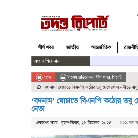
শীর্ষ খবর
জাতীয়
আন্তর্জাতিক
রাজনীত
সংবাদ শিরোনাম
হোম
বিশেষ প্রতিবেদন
,
শীর্ষ খবর
,
সিলেট
‘বদনাম’ ঘোচাতে বিএনপি কঠোর তবু চেঙ্গেরখাল নদীতে বালু
‘বদনাম’ ঘোচাতে বিএনপি কঠোর তবু চে
নেতা
প্রকাশের সময় : বৃহস্পতিবার, ২৬ ডিসেম্বর, ২০২৪
৬২৯ বার সং