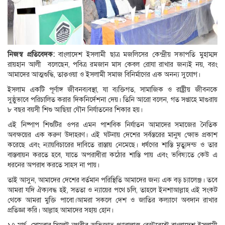
নিজস্ব প্রতিবেদক:
বাংলাদেশ ইসলামী ছাত্র মজলিসের কেন্দ্রীয় সভাপতি মুহাম্মদ
রায়হান আলী বলেছেন, পবিত্র রমজান মাস কেবল রোযা রাখার জন্যই নয়, বরং
আমাদের আত্মশুদ্ধি, তাক্বওয়া ও ইসলামী সমাজ বিনির্মাণের এক অনন্য সুযোগ।
ইসলাম একটি পূর্ণাঙ্গ জীবনব্যবস্থা, যা ব্যক্তিগত, সামাজিক ও রাষ্ট্রীয় জীবনকে
সুষ্ঠুভাবে পরিচালিত করার দিকনির্দেশনা দেয়। তিনি আরো বলেন, গত সপ্তাহে মাগুরায়
৮ বছর বয়সী শিশু আছিয়া যৌন নির্যাতনের শিকার হয়।
এই নিষ্পাপ শিশুটির ওপর এমন পাশবিক নির্যাতন আমাদের সমাজের নৈতিক
অবক্ষয়ের এক করুণ উদাহরণ। এই ঘটনায় দেশের সর্বস্তরের মানুষ ক্ষোভ প্রকাশ
করেছে এবং ন্যায়বিচারের দাবিতে রাস্তায় নেমেছে। ধর্ষণের শাস্তি মৃত্যুদন্ড ও তার
বাস্তবায়ন করতে হবে, যাতে অপরাধীরা কঠোর শাস্তি পায় এবং ভবিষ্যতে কেউ এ
ধরনের অপরাধ করতে সাহস না পায়।
তাই আসুন, আমাদের দেশের বর্তমান পরিস্থিতি আমাদের জন্য এক বড় চ্যালেঞ্জ। তবে
আমরা যদি ঐক্যবদ্ধ হই, সততা ও ন্যায়ের পথে চলি, তাহলে ইনশাআল্লাহ এই সংকট
থেকে আমরা মুক্তি পাবো।আমরা সকলে দেশ ও জাতির কল্যাণে অবদান রাখার
প্রতিজ্ঞা করি। আল্লাহ আমাদের সহায় হোন।