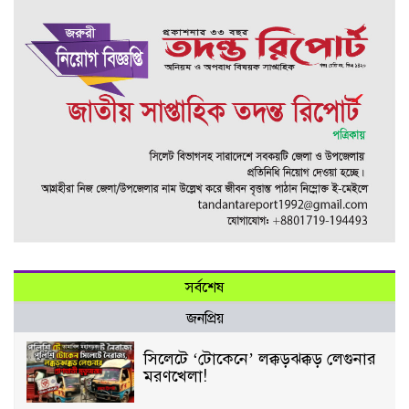
সর্বশেষ
জনপ্রিয়
সিলেটে ‘টোকেনে’ লক্কড়ঝক্কড় লেগুনার
মরণখেলা!