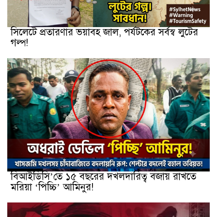
সিলেটে প্রতারণার ভয়াবহ জাল, পর্যটকের সর্বস্ব লুটের
গল্প!
বিআইডিসি’তে ১৫ বছরের দখলদারিত্ব বজায় রাখতে
মরিয়া ‘পিচ্চি’ আমিনুর!