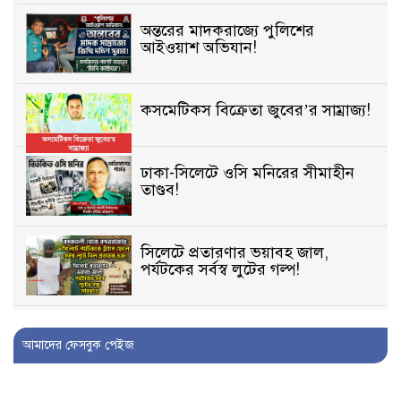
অন্তরের মাদকরাজ্যে পুলিশের
আইওয়াশ অভিযান!
কসমেটিকস বিক্রেতা জুবের’র সাম্রাজ্য!
ঢাকা-সিলেটে ওসি মনিরের সীমাহীন
তাণ্ডব!
সিলেটে প্রতারণার ভয়াবহ জাল,
পর্যটকের সর্বস্ব লুটের গল্প!
বিআইডিসি’তে ১৫ বছরের দখলদারিত্ব
আমাদের ফেসবুক পেইজ
বজায় রাখতে মরিয়া ‘পিচ্চি’ আমিনুর!