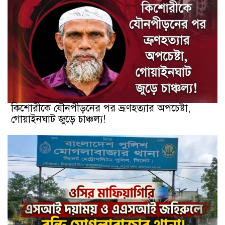
কিশোরীকে যৌনপীড়নের পর ভ্রূণহত্যার অপচেষ্টা,
গোয়াইনঘাট জুড়ে চাঞ্চল্য!