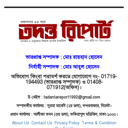
কিশোরীকে যৌনপীড়নের পর
ভ্রূণহত্যার অপচেষ্টা, গোয়াইনঘাট জুড়ে
চাঞ্চল্য!
মোগলাবাজার থানা কার কবলে?
গোয়াইনঘাটে বিজিবির নাম ভাঙিয়ে
ভারপ্রাপ্ত সম্পাদক :
মোঃ রায়হান হোসেন
দুলালের রাজত্ব!
নির্বাহী সম্পাদক : মোঃ আবুল হোসেন
অভিযোগ কিংবা পরামর্শ করতে যোগাযোগ নং- 01719-
মোগলাবাজারে এসআই দয়াময়’র
194493 (ভারপ্রাপ্ত সম্পাদক) ও 01408-
ঘুষের রাজত্ব!
071912
(অফিস)।
ই-মেইল : tadantareport1992@gmail.com
যন্ত্র বিকলের বাহানা: বেসরকারির
সম্পাদকীয় কার্যালয় : সুরমা মার্কেট (২য় তলা),
বন্দরবাজার, সিলেট।
শোষণে জিম্মি ওসমানীর রোগীরা!
প্রধান কার্যালয় : আলীজা ভবন (৩য় তলা), ফকিরাপুল মতিঝিল, ঢাকা-১০০০।
About Us
Contact Us
Privacy Policy
Terms & Condition