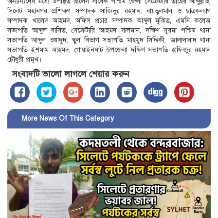
অন্যান্যদের মধ্যে উপস্থিত ছিলেন সাবেক পশ্চিম জেলা সেক্রেটারি তাহের আব্দুল্লাহ,
সিলেট মহানগর প্রশিক্ষণ সম্পাদক সাজিদুর রহমান, বায়তুলমাল ও ছাত্রকল্যাণ
সম্পাদক খালেদ আহমদ, অফিস প্রচার সম্পাদক আব্দুল মুকিত, এমসি কলেজ
সভাপতি আব্দুল বাসিত, সেক্রেটারি আহমদ সালমান, দক্ষিণ সুরমা পশ্চিম থানা
সভাপতি আব্দুল ওয়াদুদ, স্কুল বিভাগ সভাপতি মাহমুদ সিদ্দিকী, জালালাবাদ থানা
সভাপতি ইশমাম আহমদ, গোয়াইনঘাট উপজেলা দক্ষিণ সভাপতি হাফিজুর রহমান
চৌধুরী প্রমুখ।
সংবাদটি ভালো লাগলে শেয়ার করুন
More News Of This Category