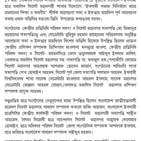
১৭ মার্চ, সোমবার সিলেট নগরীর অভিজাত প্যারালাক্স রেস্টুরেন্টে বাংলাদেশ ইসলামী
ছাত্র মজলিস সিলেট মহানগরী শাখার উদ্যোগে “ইসলামী সমাজ বিনির্মাণে মাহে
রমযানের শিক্ষা ও করণীয়” শীর্ষক আলোচনা সভা ও ইফতার মাহফিল পূর্ব আলোচনা
সভায় প্রধান অতিথির বক্তব্যে তিনি উপরোক্ত কথাগুলো বলেন।
সংগঠনের কেন্দ্রীয় প্রতিনিধি পরিষদ সদস্য ও সিলেট মহানগর সভাপতি মো. মিজানুর
রহমানের সভাপতিত্বে এবং সেক্রেটারি মুহিবুর রহমান রায়হানের পরিচালনায় অনুষ্ঠিত
আলোচনা সভা ও ইফতার মাহফিলে বিশেষ অতিথি হিসেবে উপস্থিত ছিলেন প্রাক্তন
কেন্দ্রীয় প্রশিক্ষণ সম্পাদক প্রিন্সিপাল মাওলানা মনজুরে মাওলা, কেন্দ্রীয় প্রতিনিধি
পরিষদ সদস্য ও সিলেট- ময়মনসিংহ জোন তত্ত্বাবধায়ক সাইফুল ইসলাম জলিল,
খেলাফত মজলিস সিলেট মহানগর সহ -সভাপতি ডা: ফয়জুল হক,পেশাজীবি ফোরাম
সিলেট মহানগর আহবায়ক আশরাফ হোসেন জামান, সংগঠনের শাবিপ্রবি শাখা
সভাপতি শেখ হোসাইন আহমদ, সিলেট পূর্ব জেলা সভাপতি সালমান আহমদ, ইসলামী
বিশ্ববিদ্যালয় শাখা সাবেক সেক্রেটারি মাওলানা খায়রুল ইসলাম, সাবেক মহানগর
সেক্রেটারি মোস্তফা আহমদ সোহান,খেলাফত মজলিস সিলেট মহানগর প্রশিক্ষণ
সম্পাদক মাসুক আহমদ।
বন্ধুপ্রতিম ছাত্র সংগঠনের নেতৃবৃন্দের মধ্যে উপস্থিত ছিলেন বাংলাদেশ জাতীয়তাবাদী
ছাত্রদল সিলেট মহানগর সাধারণ সম্পাদক ফজলে রাব্বি আহসান, বাংলাদেশ ইসলামী
ছাত্রশিবির কেন্দ্রীয় কার্যকরী পরিষদ সদস্য ও সিলেট মহানগরী সভাপতি শাহীন
আহমেদ, বৈষম্য বিরোধী ছাত্র আন্দোলন সিলেট মহানগর আহ্বায়ক দেলোয়ার
হোসাইন, ছাত্র অধিকার পরিষদ সিলেট জেলা সাংগঠনিক সম্পাদক আশফাক ইসলাম,
ছাত্র জমিয়ত বাংলাদেশ সাধারণ সম্পাদক সাইফুর রহমান।