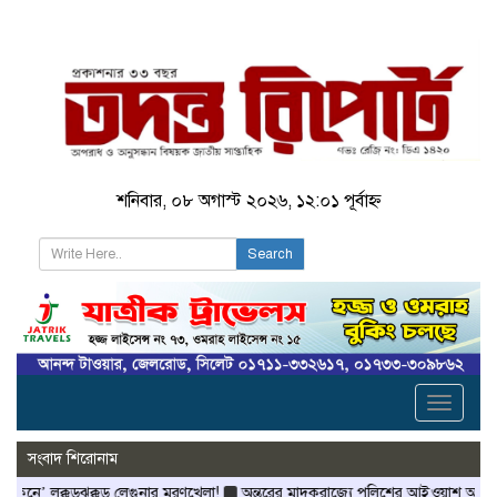
শনিবার, ০৮ অগাস্ট ২০২৬, ১২:০১ পূর্বাহ্ন
Search
Toggle
navigati
সংবাদ শিরোনাম
কড়ঝক্কড় লেগুনার মরণখেলা!
অন্তরের মাদকরাজ্যে পুলিশের আইওয়াশ অভিযান!
কসমে