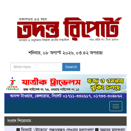
শনিবার, ০৮ অগাস্ট ২০২৬, ০৩:৪২ অপরাহ্ন
Search
Toggle
navigati
সংবাদ শিরোনাম
সিলেটে ‘টোকেনে’ লক্কড়ঝক্কড় লেগুনার মরণখেলা!
অন্তরের মাদকরাজ্যে প