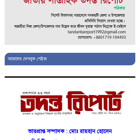
চাঞ্চল্য!
মোগলাবাজার থানা কার কবলে?
গোয়াইনঘাটে বিজিবির নাম ভাঙিয়ে
দুলালের রাজত্ব!
আমাদের ফেসবুক পেইজ
মোগলাবাজারে এসআই দয়াময়’র
ঘুষের রাজত্ব!
যন্ত্র বিকলের বাহানা: বেসরকারির
শোষণে জিম্মি ওসমানীর রোগীরা!
শাহপরানের পর মোগলাবাজারেও ওসি
ভারপ্রাপ্ত সম্পাদক :
মোঃ রায়হান হোসেন
মনিরের ত্রাসের রাজত্ব, মুখ খুললেন