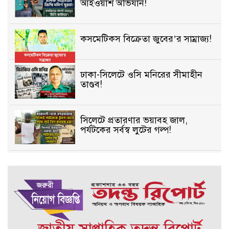
আইওয়াশ অভিযান!
কসমেটিকস বিক্রেতা জুবের’র সাম্রাজ্য!
ঢাকা-সিলেটে ওসি মনিরের সীমাহীন
তাণ্ডব!
সিলেটে প্রতারণার ভয়াবহ জাল,
পর্যটকের সর্বস্ব লুটের গল্প!
বিআইডিসি’তে ১৫ বছরের দখলদারিত্ব
বজায় রাখতে মরিয়া ‘পিচ্চি’ আমিনুর!
কিশোরীকে যৌনপীড়নের পর
ভ্রূণহত্যার অপচেষ্টা, গোয়াইনঘাট জুড়ে