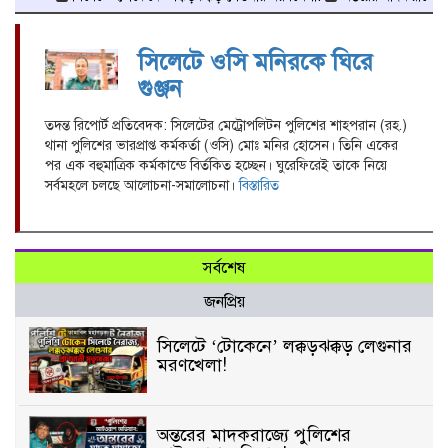
সিলেটে ওসি মনিরকে ঘিরে
গুঞ্জন
তদন্ত রিপোর্ট প্রতিবেদক: সিলেটের মেট্রোপলিটন পুলিশের শাহপরান (রহ.)
থানা পুলিশের ভারপ্রাপ্ত কর্মকর্তা (ওসি) মোঃ মনির হোসেন। তিনি একের
পর এক বহুমাত্রিক কর্মকান্ডে বির্তকিত হচ্ছেন। ঘুরেফিরেই তাকে নিয়ে
সর্বমহলে চলছে আলোচনা-সমালোচনা।
বিস্তারিত
সর্বশেষ
জনপ্রিয়
সিলেটে ‘টোকেনে’ লক্কড়ঝক্কড় লেগুনার
মরণখেলা!
অন্তরের মাদকরাজ্যে পুলিশের