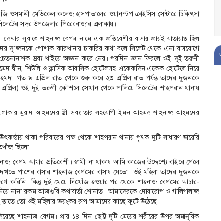
এজি ওসমানী মেডিকেল কলেজ হাসপাতালের ওয়ানস্টপ ক্রাইসিস সেন্টারে চিকিৎসা
ড়ি সিলেটের সদর উপজেলার পিরেরবাজার এলাকায়।
টক দেখার সুবাধে শাহনাজ বেগম নামে এক প্রতিবেশীর বাসায় প্রায়ই যাতায়াত ছিল
তাদের দু’জনকে পোশাক কারখানায় চাকরির কথা বলে সিলেট থেকে এনা বাসযোগে
তনানাশক দ্রব্য খাইয়ে অজ্ঞান করে নেয়। পরদিন জ্ঞান ফিরলে ওই দুই তরুণী
েদ দ্বীন, শিউলি ও ক্লাসিক আবাসিক হোটেলসহ একেকদিন একেক হোটেলে নিয়ে
দ। গত ৯ এপ্রিল রাত থেকে শুরু করে ২৩ এপ্রিল রাত পর্যন্ত তাদের দুজনকে
২৪ এপ্রিল) ওই দুই তরুণী কৌশলে সেখান থেকে পালিয়ে সিলেটের শাহপরান থানায়
 এলাকার মুরাদ আহমদের স্ত্রী এবং তার সহযোগী ইমন আহমদ শাহনাজ আহমদের
উৎকন্ঠায় থাকা পরিবারের পক্ষ থেকে শাহপরান থানায় পৃথক দুটি সাধারণ ডায়েরি
িখোঁজ ছিলো।
াজ বেগম আমার প্রতিবেশী। স্বামী না থাকায় আমি কাজের উদ্দেশ্যে বাইরে গেলে
ভি দেখতে পাশের বাসার শাহনাজ বেগমের বাসায় যেতো। ওই মহিলা তাদের দুজনকে
ণ করিনি। কিন্তু দুই মেয়ে নিখোঁজ হওয়ার পর থেকে শাহনাজ বেগমের আচার-
ের নিয়ে নানা রকম আজগুবি কথাবার্তা শোনাত। আমাদেরকে দোষারোপ ও গালিগালাজ
্ছে তাতে তো ওই মহিলার ভয়ংকর রূপ আমাদের কাছে ফুটে উঠেছে।
েছে শাহনাজ বেগম। প্রায় ১৪ দিন ছোট্ট দুটি মেয়ের শরীরের উপর অমানুষিক