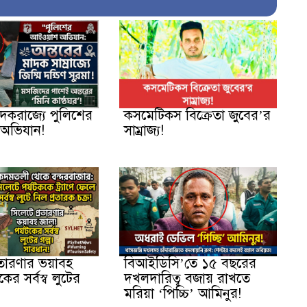
াদকরাজ্যে পুলিশের
কসমেটিকস বিক্রেতা জুবের’র
অভিযান!
সাম্রাজ্য!
রতারণার ভয়াবহ
বিআইডিসি’তে ১৫ বছরের
কের সর্বস্ব লুটের
দখলদারিত্ব বজায় রাখতে
মরিয়া ‘পিচ্চি’ আমিনুর!