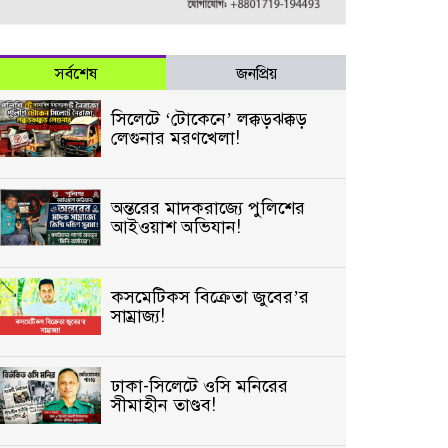
সর্বশেষ
জনপ্রিয়
সিলেটে ‘টোকেনে’ লক্কড়ঝক্কড়
লেগুনার মরণখেলা!
অন্তরের মাদকরাজ্যে পুলিশের
আইওয়াশ অভিযান!
কসমেটিকস বিক্রেতা জুবের’র
সাম্রাজ্য!
ঢাকা-সিলেটে ওসি মনিরের
সীমাহীন তাণ্ডব!