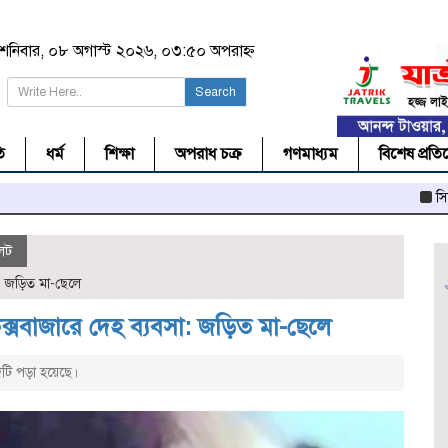
শনিবার, ০৮ অগাস্ট ২০২৬, ০৩:৫০ অপরাহ্ন
Search
ি
ধর্ম
শিক্ষা
অপরাধ চক্র
গণমাধ্যম
বিশেষ প্রতি
সিলেটে ‘টোকেন
েট
: জড়িত মা-ছেলে
্সবাজারে দেহ ব্যবসা: জড়িত মা-ছেলে
টি পড়া হয়েছে।