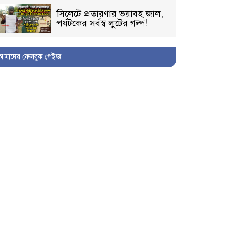
সিলেটে প্রতারণার ভয়াবহ জাল,
পর্যটকের সর্বস্ব লুটের গল্প!
আমাদের ফেসবুক পেইজ
বিআইডিসি’তে ১৫ বছরের
দখলদারিত্ব বজায় রাখতে মরিয়া
‘পিচ্চি’ আমিনুর!
কিশোরীকে যৌনপীড়নের পর
ভ্রূণহত্যার অপচেষ্টা, গোয়াইনঘাট
জুড়ে চাঞ্চল্য!
মোগলাবাজার থানা কার কবলে?
গোয়াইনঘাটে বিজিবির নাম
ভাঙিয়ে দুলালের রাজত্ব!