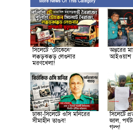
More News Of This Category
সিলেটে ‘টোকেনে’
অন্তরের ম
লক্কড়ঝক্কড় লেগুনার
আইওয়াশ 
মরণখেলা!
ঢাকা-সিলেটে ওসি মনিরের
সিলেটে প্
সীমাহীন তাণ্ডব!
জাল, পর্যট
গল্প!