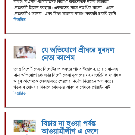
কারণে বিএনপি-জামায়াতসহ বিরোধী রাজনৈতিক দলের হাজারো
নেতাকর্মী ছিলেন ঘরছাড়া। একজনের নামে শতাধিক মামলা—এমন
নেতাকর্মীও অনেক। এসব মিথ্যা মামলার কারণে সরকারি চাকরি হয়নি
বিস্তারিত
যে অভিযোগে শ্রীঘরে যুবদল
নেতা কাশেম
তদন্ত রিপোর্ট ডেস্ক: সিলেটের জাফলংয়ে পাথর উত্তোলন, চোরাচালানসহ
নানা অভিযোগে গ্রেফতার সিলেট জেলা যুবদলের সহ-সাংগঠনিক সম্পাদক
আবুল কাশেমকে জেলহাজতে প্রেরণের নির্দেশ দিয়েছেন আদালতে।
গতকাল সোমবার বিকালে গ্রেফতার আবুল কাশেমকে গোয়াইনঘাট
বিস্তারিত
বিচার না হওয়া পর্যন্ত
আওয়ামীলীগ এ দেশে