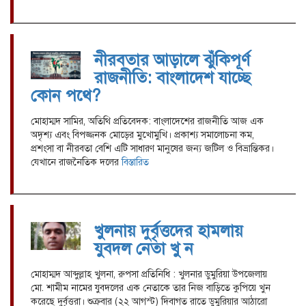
নীরবতার আড়ালে ঝুঁকিপূর্ণ
রাজনীতি: বাংলাদেশ যাচ্ছে
কোন পথে?
মোহাম্মদ সামির, অতিথি প্রতিবেদক: বাংলাদেশের রাজনীতি আজ এক
অদৃশ্য এবং বিপজ্জনক মোড়ের মুখোমুখি। প্রকাশ্য সমালোচনা কম,
প্রশংসা বা নীরবতা বেশি এটি সাধারণ মানুষের জন্য জটিল ও বিভ্রান্তিকর।
যেখানে রাজনৈতিক দলের
বিস্তারিত
খুলনায় দুর্বৃত্তদের হামলায়
যুবদল নেতা খু ন
মোহাম্মদ আব্দুল্লাহ খুলনা, রুপসা প্রতিনিধি : খুলনার ডুমুরিয়া উপজেলায়
মো. শামীম নামের যুবদলের এক নেতাকে তার নিজ বাড়িতে কুপিয়ে খুন
করেছে দুর্বৃত্তরা। শুক্রবার (২২ আগস্ট) দিবাগত রাতে ডুমুরিয়ার আঠারো