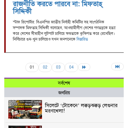
রাজনীতি করতে পারবে না: মিফতাহ্
সিদ্দিকী
স্টাফ রিপোর্টার: বিএনপির জাতীয় নির্বাহী কমিটির সহ সাংগঠনিক
সম্পাদক মিফতাহ সিদ্দিকী বলেছেন, আওয়ামীলীগ দেশের গণতন্ত্রকে হত্যা
করে দেশের সীমাহীন লুটপাট চালিয়ে ক্ষমতাকে কুক্ষিগত করে রেখেছিল।
নির্বিচারে গুম-খুন চালিয়েও যখন জনগনেকে
বিস্তারিত
01
02
03
04
সর্বশেষ
জনপ্রিয়
সিলেটে ‘টোকেনে’ লক্কড়ঝক্কড় লেগুনার
মরণখেলা!