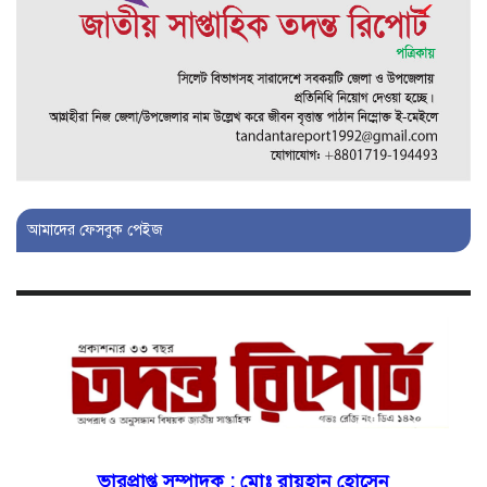
ভ্রূণহত্যার অপচেষ্টা, গোয়াইনঘাট জুড়ে
চাঞ্চল্য!
মোগলাবাজার থানা কার কবলে?
গোয়াইনঘাটে বিজিবির নাম ভাঙিয়ে
দুলালের রাজত্ব!
আমাদের ফেসবুক পেইজ
মোগলাবাজারে এসআই দয়াময়’র
ঘুষের রাজত্ব!
যন্ত্র বিকলের বাহানা: বেসরকারির
শোষণে জিম্মি ওসমানীর রোগীরা!
শাহপরানের পর মোগলাবাজারেও ওসি
ভারপ্রাপ্ত সম্পাদক :
মোঃ রায়হান হোসেন