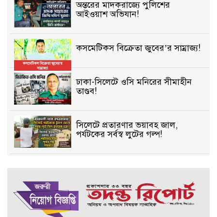
অন্তরের মাদকরাজ্যে পুলিশের
আইওয়াশ অভিযান!
কসমেটিকস বিক্রেতা জুবের’র সাম্রাজ্য!
ঢাকা-সিলেটে ওসি মনিরের সীমাহীন
তাণ্ডব!
সিলেটে প্রতারণার ভয়াবহ জাল,
পর্যটকের সর্বস্ব লুটের গল্প!
বিআইডিসি’তে ১৫ বছরের দখলদারিত্ব
বজায় রাখতে মরিয়া ‘পিচ্চি’ আমিনুর!
কিশোরীকে যৌনপীড়নের পর