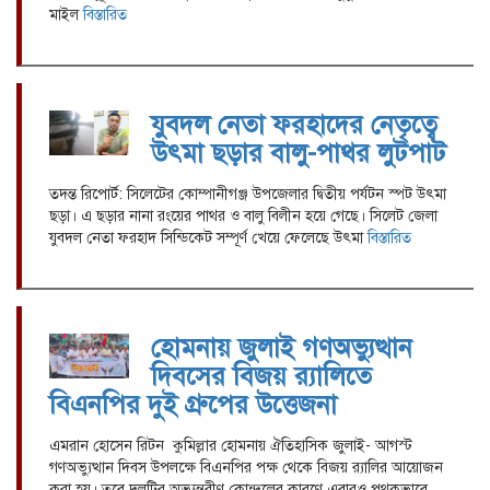
মাইল
বিস্তারিত
যুবদল নেতা ফরহাদের নেতৃত্বে
উৎমা ছড়ার বালু-পাথর লুটপাট
তদন্ত রিপোর্ট: সিলেটের কোম্পানীগঞ্জ উপজেলার দ্বিতীয় পর্যটন স্পট উৎমা
ছড়া। এ ছড়ার নানা রংয়ের পাথর ও বালু বিলীন হয়ে গেছে। সিলেট জেলা
যুবদল নেতা ফরহাদ সিন্ডিকেট সম্পূর্ণ খেয়ে ফেলেছে উৎমা
বিস্তারিত
হোমনায় জুলাই গণঅভ্যুত্থান
দিবসের বিজয় র‍্যালিতে
বিএনপির দুই গ্রুপের উত্তেজনা
এমরান হোসেন রিটন কুমিল্লার হোমনায় ঐতিহাসিক জুলাই- আগস্ট
গণঅভ্যুত্থান দিবস উপলক্ষে বিএনপির পক্ষ থেকে বিজয় র‍্যালির আয়োজন
করা হয়। তবে দলটির অভ্যন্তরীণ কোন্দলের কারণে এবারও পৃথকভাবে