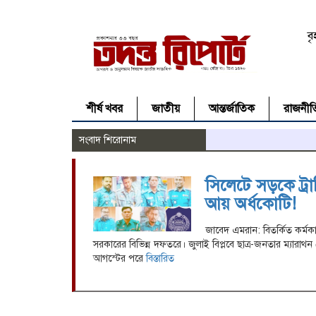
ব
শীর্ষ খবর
জাতীয়
আন্তর্জাতিক
রাজনীত
সংবাদ শিরোনাম
সিলেটে সড়কে ট্রা
আয় অর্ধকোটি!
জাবেদ এমরান: বিতর্কিত কর্মকা
সরকারের বিভিন্ন দফতরে। জুলাই বিপ্লবে ছাত্র-জনতার ম্যারাথ
আগস্টের পরে
বিস্তারিত