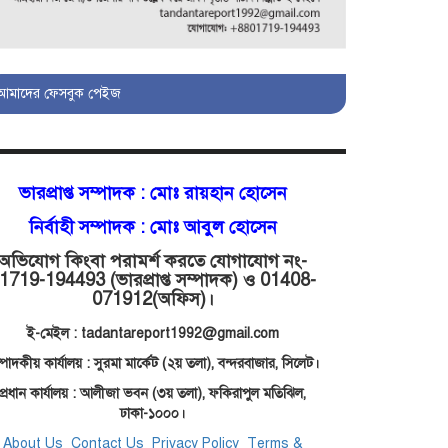
মোগলাবাজার থানা কার কবলে?
আমাদের ফেসবুক পেইজ
গোয়াইনঘাটে বিজিবির নাম
ভাঙিয়ে দুলালের রাজত্ব!
ভারপ্রাপ্ত সম্পাদক :
মোঃ রায়হান হোসেন
মোগলাবাজারে এসআই
নির্বাহী সম্পাদক : মোঃ আবুল হোসেন
দয়াময়’র ঘুষের রাজত্ব!
অভিযোগ কিংবা পরামর্শ করতে যোগাযোগ নং-
1719-194493 (ভারপ্রাপ্ত সম্পাদক) ও 01408-
071912
(অফিস)।
যন্ত্র বিকলের বাহানা:
বেসরকারির শোষণে জিম্মি
ই-মেইল : tadantareport1992@gmail.com
ওসমানীর রোগীরা!
্পাদকীয় কার্যালয় : সুরমা মার্কেট (২য় তলা),
বন্দরবাজার, সিলেট।
প্রধান কার্যালয় : আলীজা ভবন (৩য় তলা), ফকিরাপুল মতিঝিল,
শাহপরানের পর
ঢাকা-১০০০।
মোগলাবাজারেও ওসি মনিরের
About Us
Contact Us
Privacy Policy
Terms &
ত্রাসের রাজত্ব, মুখ খুললেন