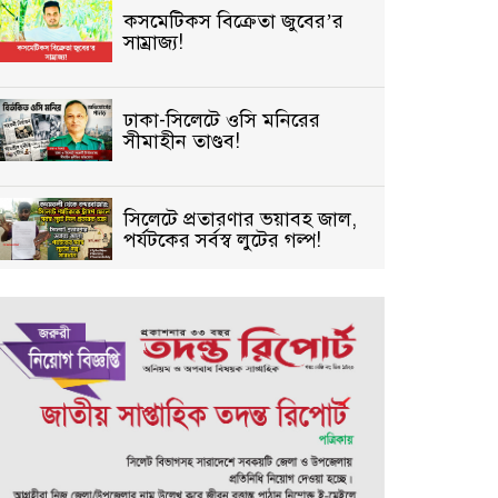
কসমেটিকস বিক্রেতা জুবের’র
সাম্রাজ্য!
ঢাকা-সিলেটে ওসি মনিরের
সীমাহীন তাণ্ডব!
সিলেটে প্রতারণার ভয়াবহ জাল,
পর্যটকের সর্বস্ব লুটের গল্প!
বিআইডিসি’তে ১৫ বছরের
দখলদারিত্ব বজায় রাখতে মরিয়া
‘পিচ্চি’ আমিনুর!
কিশোরীকে যৌনপীড়নের পর
ভ্রূণহত্যার অপচেষ্টা, গোয়াইনঘাট
জুড়ে চাঞ্চল্য!