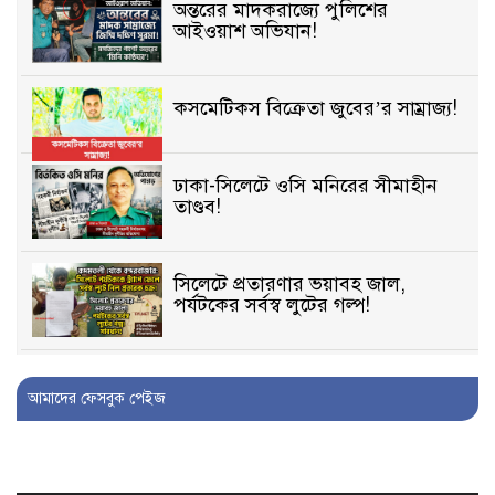
অন্তরের মাদকরাজ্যে পুলিশের
আইওয়াশ অভিযান!
কসমেটিকস বিক্রেতা জুবের’র সাম্রাজ্য!
ঢাকা-সিলেটে ওসি মনিরের সীমাহীন
তাণ্ডব!
সিলেটে প্রতারণার ভয়াবহ জাল,
পর্যটকের সর্বস্ব লুটের গল্প!
বিআইডিসি’তে ১৫ বছরের দখলদারিত্ব
আমাদের ফেসবুক পেইজ
বজায় রাখতে মরিয়া ‘পিচ্চি’ আমিনুর!
কিশোরীকে যৌনপীড়নের পর