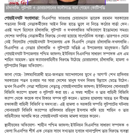
চাঁদাবাজি, লুটপাট ও চোরাচালানের বদৌলতে বনে গেছেন কোটিপতি
গোয়াইনঘাট সংবাদাতা:
বিএনপির ভারপ্রাপ্ত চেয়ারম্যান তারেক রহমান সরকারের
পতনের দিনই নেতাকর্মীদের আইন নিজ হাতে তুলে না নিতে কঠোর বার্তা দেন।
এরই অংশ হিসেবে চাঁদাবাজি, লুটপাট ও দখলবাজির অভিযোগে ইতোমধ্যে সমগ্রঃ
দেশের অগণিত নেতাকর্মীর বিরুদ্ধে নেওয়া হয়েছে সাংগঠনিক ব্যবস্থা। তারপরও থেমে
নেই সিলেটের গোয়াইনঘাট উপজেলায় এক বিএনপি নেতার চাঁদাবাজি-দখলবাজি।
বিএনপির এ নেতার চাঁদাবাজি ও লুটপাটে অতিষ্ঠ এ উপজেলার মানুষজন। তিনি
গোয়াইনঘাট উপজেলার পশ্চিম জাফলং ইউনিয়ন বিএনপির সাধারণ সম্পাদক এস এম
শাহিন আহমদ। তার ক্যাডারবাহিনীর বিরুদ্ধে উঠেছে চোরাচালান, চাঁঁদাবাজি, হামলা ও
লুটপাটের বিস্তর অভিযোগ।
জানা গেছে- বৈষম্যবিরোধী ছাত্র-জনতার আন্দোলনের মুখে ৫ আগস্ট শেখ হাসিনার
সরকারের পতন হওয়ার পর সারা দেশের মানুষ যখন বিজয় উল্লাসে মেতে উঠেন।
তখন বিএনপি নেতা শাহিনের নেতৃত্বে গোয়াইনঘাটের জাফলং ইউনিয়নের সোনারহাট
বিজিবি ক্যাম্পে হামলা ও লুটপাট করা হয়। এ সময় শাহীন ও তার বাহিনী বিজিবি
ক্যাম্প থেকে কয়েক লাখ টাকার সম্পদ লুট করেন। তাদের হামালায় আহত হন সীমান্ত
রক্ষাকারী বাহিনী বিজিবি’র সদস্যরা। এই হামলা ও সরকারি সম্পত্তি লুটপাটের ঘটনায়
সোনারহাট বিজিবি ক্যাম্পের হাবিলদার রহিদুল ইসলাম বাদি হয়ে শাহিন ও তার
বাহিনীদের আসামি করে গোয়াইনঘাট থানায় মামলা দায়ের করেন।
স্থানীয়দের অভিযোগ- শাহীন পশ্চিম জাফলং ইউনিয়ন বিএনপির সাধারণ সম্পাদক ও
জেলা বিএনপির শীর্ষ এক নেতার সাথে সখ্যতার সুবাধে থানাপুলিশ তার বিরুদ্ধে ব্যবস্থা