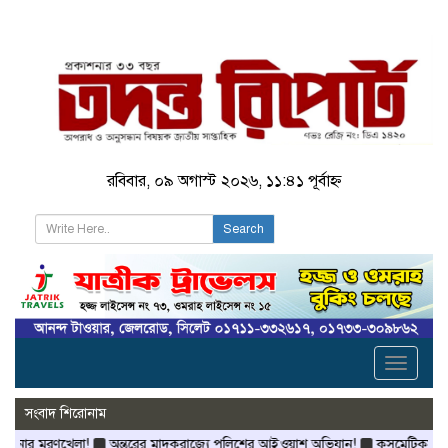
রবিবার, ০৯ অগাস্ট ২০২৬, ১১:৪১ পূর্বাহ্ন
Search
Toggle
navigati
সংবাদ শিরোনাম
খেলা!
অন্তরের মাদকরাজ্যে পুলিশের আইওয়াশ অভিযান!
কসমেটিকস বিক্রেতা জুবের’র