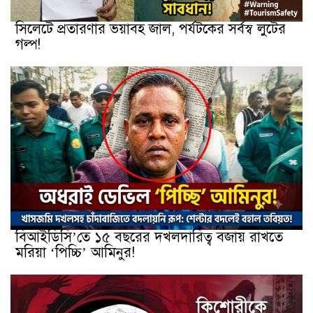
সিলেটে প্রতারণার ভয়াবহ জাল, পর্যটকের সর্বস্ব লুটের
গল্প!
বিআইডিসি’তে ১৫ বছরের দখলদারিত্ব বজায় রাখতে
মরিয়া ‘পিচ্চি’ আমিনুর!