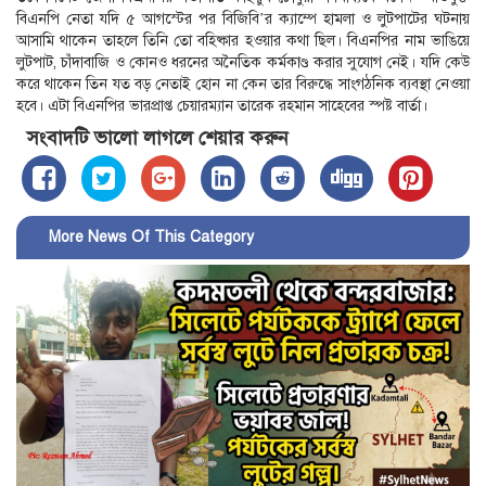
বিএনপি নেতা যদি ৫ আগস্টের পর বিজিবি’র ক্যাম্পে হামলা ও লুটপাটের ঘটনায়
আসামি থাকেন তাহলে তিনি তো বহিষ্কার হওয়ার কথা ছিল। বিএনপির নাম ভাঙিয়ে
লুটপাট, চাঁদাবাজি ও কোনও ধরনের অনৈতিক কর্মকাণ্ড করার সুযোগ নেই। যদি কেউ
করে থাকেন তিন যত বড় নেতাই হোন না কেন তার বিরুদ্ধে সাংগঠনিক ব্যবস্থা নেওয়া
হবে। এটা বিএনপির ভারপ্রাপ্ত চেয়ারম্যান তারেক রহমান সাহেবের স্পষ্ট বার্তা।
সংবাদটি ভালো লাগলে শেয়ার করুন
More News Of This Category