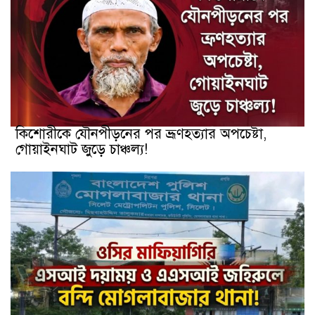
কিশোরীকে যৌনপীড়নের পর ভ্রূণহত্যার অপচেষ্টা,
গোয়াইনঘাট জুড়ে চাঞ্চল্য!