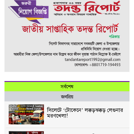
সর্বশেষ
জনপ্রিয়
সিলেটে ‘টোকেনে’ লক্কড়ঝক্কড় লেগুনার
মরণখেলা!