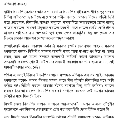
অভিযোগ রয়েছে।
স্থানীয় বিএনপি নেতাদের অভিযোগ- যেখানে বিএনপির হাইকমান্ড শীর্ষ নেতৃবৃন্দকেও
বিভিন্ন অভিযোগে ছাড় দিচ্ছে না সেখানে শাহীন এভাবে এলাকায় নিজের বাহিনী তৈরি
করে চোরচালান, চাঁদাবাজি, লুটপাট, মানুষকে মামলা দিয়ে অব্যাহতভাবে ত্রাসের রাজত্ব
কায়েম করছেন। সাধারণ মানুষকে করছেন হয়রানী। বনে গেছেন কোটি কোটি টাকার
মালিক। শাহীনের নানা অপকর্মে ক্ষুণ্ণ হচ্ছে দলের ভাবমূর্তি। কিন্তু দল থেকে তার
বিরুদ্ধে কোনও অ্যাকশন নেওয়া হচ্ছেনা অদৃশ্য কারণে।
গোয়াইনঘাট থানার ভারপ্রাপ্ত কর্মকর্তা সরকার (ওসি) তোফায়েল আহমদ সরকার
গণমাধ্যমে বলেন- বিজিবি’র মামলার আসামি থানায় আসা যাওয়ার প্রশ্ন উঠে না। তদন্ত
চলছে, তবে এই মামলা সম্পর্কে তদন্তকারী কর্মকর্তা ভালো জানবেন। মামলার
তদন্তকারী কর্মকর্তা গোয়াইনঘাট থানার এসআই জহুরলাল দত্ত গণমাধ্যমে জানান, এই
মামলাটি আমার কাছে নেই।
পশ্চিম জাফলং ইউনিয়ন বিএনপির সাধারণ সম্পাদক অভিযুক্ত এস এম শাহিন আহমদ
গণমাধ্যমে বলেন- আমার বিরুদ্ধে মামলা আছে কিন্তু লুটপাট চাঁদাবাজির সঙ্গে আমি
জড়িত নই। বিজিবি ক্যাম্পে হামলার ঘটনার ব্যাপারে কিছু আমি জানিনা। ক্যাম্পে
হামলার দিন আমি জেলা বিএনপির সাধারণ সম্পাদক অ্যাডভোকেট এমরান আহমদ
চৌধুরীর সাথে সিলেটে ছিলাম।
সিলেট জেলা বিএনপির সাধারণ সম্পাদক অ্যাডভোকেট এমরান আহমদ চৌধুরীর
মুঠোফোনে একাধিকবার যোগাযোগের চেষ্টা করা হলে তিনি ফোন রিসিভ করেন নি।
তবে সিলেট জেলা বিএনপির সভাপতি কাইয়ুম চৌধুরী গণমাধ্যমে বলেন- অভিযুক্ত