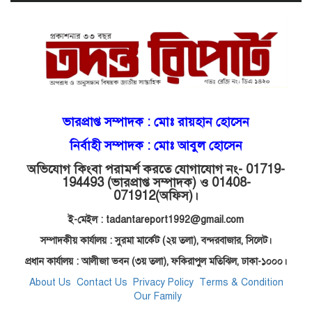
ভ্রূণহত্যার অপচেষ্টা, গোয়াইনঘাট জুড়ে
চাঞ্চল্য!
মোগলাবাজার থানা কার কবলে?
গোয়াইনঘাটে বিজিবির নাম ভাঙিয়ে
ভারপ্রাপ্ত সম্পাদক :
মোঃ রায়হান হোসেন
দুলালের রাজত্ব!
নির্বাহী সম্পাদক : মোঃ আবুল হোসেন
অভিযোগ কিংবা পরামর্শ করতে যোগাযোগ নং- 01719-
মোগলাবাজারে এসআই দয়াময়’র
194493 (ভারপ্রাপ্ত সম্পাদক) ও 01408-
ঘুষের রাজত্ব!
071912
(অফিস)।
ই-মেইল : tadantareport1992@gmail.com
যন্ত্র বিকলের বাহানা: বেসরকারির
সম্পাদকীয় কার্যালয় : সুরমা মার্কেট (২য় তলা),
বন্দরবাজার, সিলেট।
শোষণে জিম্মি ওসমানীর রোগীরা!
প্রধান কার্যালয় : আলীজা ভবন (৩য় তলা), ফকিরাপুল মতিঝিল, ঢাকা-১০০০।
About Us
Contact Us
Privacy Policy
Terms & Condition
Our Family
শাহপরানের পর মোগলাবাজারেও ওসি