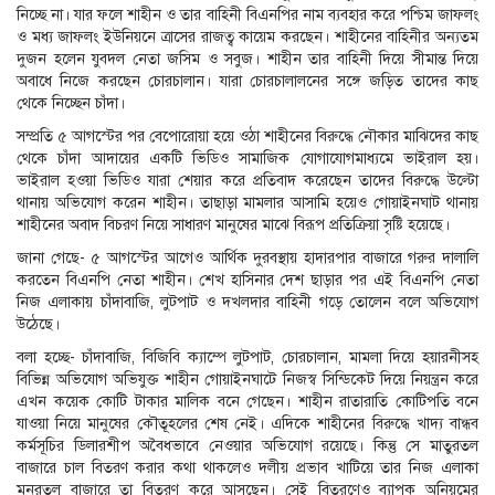
নিচ্ছে না। যার ফলে শাহীন ও তার বাহিনী বিএনপির নাম ব্যবহার করে পশ্চিম জাফলং
ও মধ্য জাফলং ইউনিয়নে ত্রাসের রাজত্ব কায়েম করছেন। শাহীনের বাহিনীর অন্যতম
দুজন হলেন যুবদল নেতা জসিম ও সবুজ। শাহীন তার বাহিনী দিয়ে সীমান্ত দিয়ে
অবাধে নিজে করছেন চোরচালান। যারা চোরচালালনের সঙ্গে জড়িত তাদের কাছ
থেকে নিচ্ছেন চাঁদা।
সম্প্রতি ৫ আগস্টের পর বেপোরোয়া হয়ে ওঠা শাহীনের বিরুদ্ধে নৌকার মাঝিদের কাছ
থেকে চাঁদা আদায়ের একটি ভিডিও সামাজিক যোগাযোগমাধ্যমে ভাইরাল হয়।
ভাইরাল হওয়া ভিডিও যারা শেয়ার করে প্রতিবাদ করেছেন তাদের বিরুদ্ধে উল্টো
থানায় অভিযোগ করেন শাহীন। তাছাড়া মামলার আসামি হয়েও গোয়াইনঘাট থানায়
শাহীনের অবাদ বিচরণ নিয়ে সাধারণ মানুষের মাঝে বিরূপ প্রতিক্রিয়া সৃষ্টি হয়েছে।
জানা গেছে- ৫ আগস্টের আগেও আর্থিক দুরবস্থায় হাদারপার বাজারে গরুর দালালি
করতেন বিএনপি নেতা শাহীন। শেখ হাসিনার দেশ ছাড়ার পর এই বিএনপি নেতা
নিজ এলাকায় চাঁদাবাজি, লুটপাট ও দখলদার বাহিনী গড়ে তোলেন বলে অভিযোগ
উঠেছে।
বলা হচ্ছে- চাঁদাবাজি, বিজিবি ক্যাম্পে লুটপাট, চোরচালান, মামলা দিয়ে হয়ারনীসহ
বিভিন্ন অভিযোগ অভিযুক্ত শাহীন গোয়াইনঘাটে নিজস্ব সিন্ডিকেট দিয়ে নিয়ন্ত্রন করে
এখন কয়েক কোটি টাকার মালিক বনে গেছেন। শাহীন রাতারাতি কোটিপতি বনে
যাওয়া নিয়ে মানুষের কৌতূহলের শেষ নেই। এদিকে শাহীনের বিরুদ্ধে খাদ্য বান্ধব
কর্মসূচির ডিলারশীপ অবৈধভাবে নেওয়ার অভিযোগ রয়েছে। কিন্তু সে মাতুরতল
বাজারে চাল বিতরণ করার কথা থাকলেও দলীয় প্রভাব খাটিয়ে তার নিজ এলাকা
মনরতল বাজারে তা বিতরণ করে আসছেন। সেই বিতরণেও ব্যাপক অনিয়মের