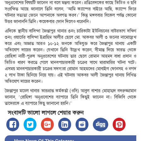
অনুপ্রবেশের বিষয়টি জানেন না বলে মন্তব্য করেন। প্রতিবেদকের কাছে ভিডিও ও ছবি
সংরক্ষিত আছে জানালে তিনি বলেন, ‘আমি ক্যাম্পের বাইরে আছি, ক্যাম্পে ফিরে
ঘটনার সত্যতা জেনে আপনাকে অবগত করব।’ কিন্তু মঙ্গলবার বিকেল পর্যন্ত কোনো
উত্তর জানাননি তিনি। কয়েকবার ফোন দিলেও ধরেননি।
এদিকে স্থানীয় বাসিন্দা জৈন্তাপুর থানার ৩নং চারিকাটা ইউনিয়নের বাউরভাগ দক্ষিণ
৩নং ওয়ার্ডের বাসিন্দা ইব্রাহিম আলীর ছেলে মো. আকবর আলী ৩ জনের নামোল্লেখ
করে এবং অজ্ঞাত আরও ১০-১২ জনকে অভিযুক্ত করে জৈন্তাপুর থানায় একটি
অভিযোগ দায়ের করেন। যেখানে তিনি উল্লেখ করেন, সীমান্ত দিয়ে ভারত থেকে
রোহিঙ্গা নারী-পুরুষ অনুপ্রবেশের ঘটনায় তার ছেলে রোমান আহমদ বাধা প্রদান ও
ভিডিও ধারণ করতে গেলে মানবপাচারকারী চক্রের সাথে মারামারির ঘটনা ঘটে।
এসময় মানবপাচারকারী চক্রের সদস্যরা রোমান আহমদের মোবাইল ফোনসহ ও নগদ
২ লাখ টাকা ছিনিয়ে নিয়ে যায়। এই ঘটনায় আকবর আলী জৈন্তাপুর থানায় লিখিত
অভিযোগ দায়ের করেন।
জৈন্তাপুর মডেল থানার ভারপ্রাপ্ত কর্মকর্তা (ওসি) আবুল বাশার মোহাম্মদ বদরুজ্জামান
জানান, ‘রোহিঙ্গা অনুপ্রবেশের ব্যাপারে তিনি কিছুই জানেন না। বিজিবি থেকে
তাদেরকে এ ব্যাপারে কিছু জানানো হয়নি।’
সংবাদটি ভালো লাগলে শেয়ার করুন