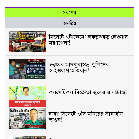
সর্বশেষ
জনপ্রিয়
সিলেটে ‘টোকেনে’ লক্কড়ঝক্কড় লেগুনার
মরণখেলা!
অন্তরের মাদকরাজ্যে পুলিশের
আইওয়াশ অভিযান!
কসমেটিকস বিক্রেতা জুবের’র সাম্রাজ্য!
ঢাকা-সিলেটে ওসি মনিরের সীমাহীন
তাণ্ডব!