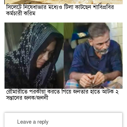
সিলেটে নিষেধাজ্ঞার মধ্যেও টিলা কাটছেন শাবিপ্রবির
কর্মচারী করিম
রৌমারীতে পরকীয়া করতে গিয়ে জনতার হাতে আটক ২
সন্তানের জনক/জননী
Leave a reply