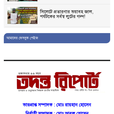
সিলেটে প্রতারণার ভয়াবহ জাল,
পর্যটকের সর্বস্ব লুটের গল্প!
বিআইডিসি’তে ১৫ বছরের দখলদারিত্ব
আমাদের ফেসবুক পেইজ
বজায় রাখতে মরিয়া ‘পিচ্চি’ আমিনুর!
কিশোরীকে যৌনপীড়নের পর
ভ্রূণহত্যার অপচেষ্টা, গোয়াইনঘাট জুড়ে
চাঞ্চল্য!
মোগলাবাজার থানা কার কবলে?
গোয়াইনঘাটে বিজিবির নাম ভাঙিয়ে
ভারপ্রাপ্ত সম্পাদক :
মোঃ রায়হান হোসেন
দুলালের রাজত্ব!
নির্বাহী সম্পাদক : মোঃ আবুল হোসেন