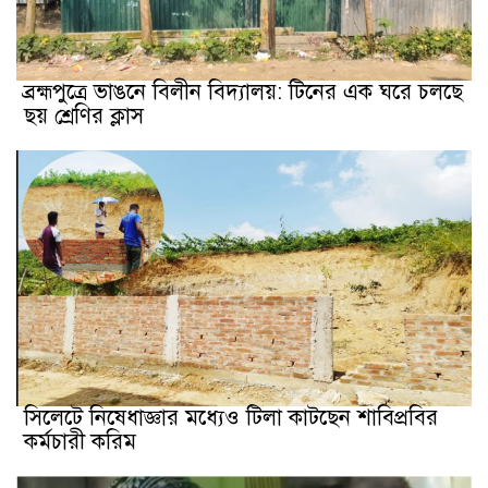
ব্রহ্মপুত্রে ভাঙনে বিলীন বিদ্যালয়: টিনের এক ঘরে চলছে
ছয় শ্রেণির ক্লাস
সিলেটে নিষেধাজ্ঞার মধ্যেও টিলা কাটছেন শাবিপ্রবির
কর্মচারী করিম