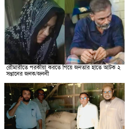
রৌমারীতে পরকীয়া করতে গিয়ে জনতার হাতে আটক ২
সন্তানের জনক/জননী