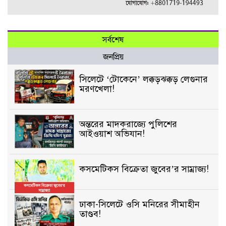
সর্বশেষ
জনপ্রিয়
সিলেটে ‘টোকেনে’ লক্কড়ঝক্কড় লেগুনার
মরণখেলা!
অন্তরের মাদকরাজ্যে পুলিশের
আইওয়াশ অভিযান!
কসমেটিকস বিক্রেতা জুবের’র সাম্রাজ্য!
ঢাকা-সিলেটে ওসি মনিরের সীমাহীন
তাণ্ডব!