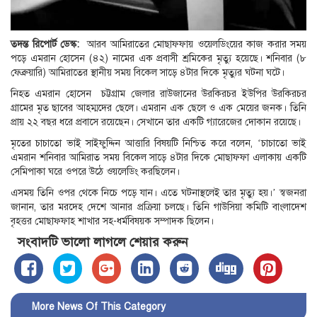
তদন্ত রিপোর্ট ডেস্ক:
আরব আমিরাতের মোছাফফায় ওয়েলডিংয়ের কাজ করার সময়
পড়ে এমরান হোসেন (৪২) নামের এক প্রবাসী শ্রমিকের মৃত্যু হয়েছে। শনিবার (৮
ফেব্রুয়ারি) আমিরাতের স্থানীয় সময় বিকেল সাড়ে ৪টার দিকে মৃত্যুর ঘটনা ঘটে।
নিহত এমরান হোসেন চট্টগ্রাম জেলার রাউজানের উরকিরচর ইউপির উরকিরচর
গ্রামের মৃত ছাবের আহম্মদের ছেলে। এমরান এক ছেলে ও এক মেয়ের জনক। তিনি
প্রায় ২২ বছর ধরে প্রবাসে রয়েছেন। সেখানে তার একটি গ্যারেজের দোকান রয়েছে।
মৃতের চাচাতো ভাই সাইফুদ্দিন আত্তারি বিষয়টি নিশ্চিত করে বলেন, ‘চাচাতো ভাই
এমরান শনিবার আমিরাত সময় বিকেল সাড়ে ৪টার দিকে মোছাফফা এলাকায় একটি
সেমিপাকা ঘরে ওপরে উঠে ওয়লেডিং করছিলেন।
এসময় তিনি ওপর থেকে নিচে পড়ে যান। এতে ঘটনাস্থলেই তার মৃত্যু হয়।’ স্বজনরা
জানান, তার মরদেহ দেশে আনার প্রক্রিয়া চলছে। তিনি গাউসিয়া কমিটি বাংলাদেশ
বৃহত্তর মোছাফ্ফাহ শাখার সহ-ধর্মবিষয়ক সম্পাদক ছিলেন।
সংবাদটি ভালো লাগলে শেয়ার করুন
More News Of This Category