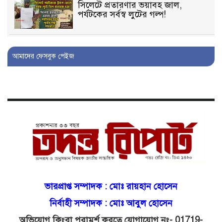
সিলেটে প্রতারণার ভয়াবহ জাল,
পর্যটকের সর্বস্ব লুটের গল্প!
বিআইডিসি’তে ১৫ বছরের দখলদারিত্ব
আমাদের ফেসবুক পেইজ
বজায় রাখতে মরিয়া ‘পিচ্চি’ আমিনুর!
কিশোরীকে যৌনপীড়নের পর
ভ্রূণহত্যার অপচেষ্টা, গোয়াইনঘাট জুড়ে
চাঞ্চল্য!
মোগলাবাজার থানা কার কবলে?
গোয়াইনঘাটে বিজিবির নাম ভাঙিয়ে
ভারপ্রাপ্ত সম্পাদক :
মোঃ রায়হান হোসেন
দুলালের রাজত্ব!
নির্বাহী সম্পাদক : মোঃ আবুল হোসেন
অভিযোগ কিংবা পরামর্শ করতে যোগাযোগ নং- 01719-