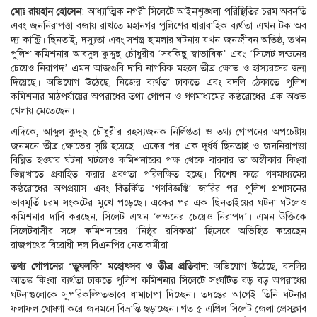
মোঃ রায়হান হোসেন
: আধ্যাত্মিক নগরী সিলেটে আইনশৃঙ্খলা পরিস্থিতির চরম অবনতি
এবং জননিরাপত্তা বজায় রাখতে মহানগর পুলিশের ধারাবাহিক ব্যর্থতা এখন টক অব
দ্য কান্ট্রি। ছিনতাই, দস্যুতা এবং সশস্ত্র হামলার ঘটনায় যখন জনজীবন অতিষ্ঠ, তখন
পুলিশ কমিশনার আবদুল কুদ্দুছ চৌধুরীর ‘সবকিছু স্বাভাবিক’ এবং ‘সিলেট লন্ডনের
চেয়েও নিরাপদ’ এমন আজগুবি দাবি নাগরিক মহলে তীব্র ক্ষোভ ও হাস্যরসের জন্ম
দিয়েছে। অভিযোগ উঠেছে, নিজের ব্যর্থতা ঢাকতে এবং বদলি ঠেকাতে পুলিশ
কমিশনার মাঠপর্যায়ের অপরাধের তথ্য গোপন ও গণমাধ্যমের কণ্ঠরোধের এক অশুভ
খেলায় মেতেছেন।
এদিকে, আব্দুল কুদ্দুছ চৌধুরীর রহস্যজনক নির্লিপ্ততা ও তথ্য গোপনের অপচেষ্টায়
জনমনে তীব্র ক্ষোভের সৃষ্টি হয়েছে। একের পর এক দুর্ধর্ষ ছিনতাই ও জননিরাপত্তা
বিঘ্নিত হওয়ার ঘটনা ঘটলেও কমিশনারের পক্ষ থেকে বারবার তা অস্বীকার কিংবা
ভিন্নখাতে প্রবাহিত করার প্রবণতা পরিলক্ষিত হচ্ছে। বিশেষ করে গণমাধ্যমের
কণ্ঠরোধের অপপ্রয়াস এবং বিতর্কিত ‘গণবিজ্ঞপ্তি’ জারির পর পুলিশ প্রশাসনের
ভাবমূর্তি চরম সংকটের মুখে পড়েছে। একের পর এক ছিনতাইয়ের ঘটনা ঘটলেও
কমিশনার দাবি করছেন, সিলেট এখন ‘লন্ডনের চেয়েও নিরাপদ’। এমন উক্তিকে
সিলেটবাসীর সঙ্গে কমিশনারের ‘নিষ্ঠুর রসিকতা’ হিসেবে অভিহিত করেছেন
রাজপথের বিরোধী দল বিএনপির নেতাকর্মীরা।
তথ্য গোপনের ‘তুঘলকি’ মহোৎসব ও তীব্র প্রতিবাদ
: অভিযোগ উঠেছে, বদলির
আতঙ্ক কিংবা ব্যর্থতা ঢাকতে পুলিশ কমিশনার সিলেটে সংঘটিত বড় বড় অপরাধের
ঘটনাগুলোকে সুপরিকল্পিতভাবে ধামাচাপা দিচ্ছেন। তদন্তের আগেই তিনি ঘটনার
ফলাফল ঘোষণা করে জনমনে বিভ্রান্তি ছড়াচ্ছেন। গত ৫ এপ্রিল সিলেট জেলা প্রেসক্লাব