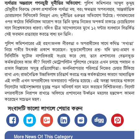
ব্যর্থতার অন্তরালে গগনচুম্বী দুর্নীতির অভিযোগ:
পুলিশ কমিশনার আব্দুল কুদ্দুছ
চৌধুরীর বিরুদ্ধে কেবল প্রশাসনিক ব্যর্থতা নয়, বরং ক্ষমতার অপব্যবহার, আন্তর্জাতিক
চোরাচালান সিন্ডিকেট নিয়ন্ত্রণ এবং দুর্নীতির গুরুতর অভিযোগ উঠেছে। গণমাধ্যমের
ওপর কঠোর বিধিনিষেধ আরোপ করে তিনি মূলত নিজের অপকর্ম ঢাকতে চেয়েছিলেন
বলে বিশ্লেষকদের ধারণা। যদিও তীব্র আন্দোলনের মুখে ১২ ঘণ্টার ব্যবধানে বিতর্কিত
সেই ফরমান প্রত্যাহার করতে বাধ্য হন তিনি।
পুলিশ কমিশনারের এই রহস্যজনক নীরবতা ও অপরাধীদের সাথে কথিত ‘সখ্যতা’
নিয়ে গভীর উৎকণ্ঠা প্রকাশ করেছেন। ভুক্তভোগীদের প্রশ্ন- যদি তথ্য-প্রমাণ ও
সিসিটিভি ফুটেজ নাগরিকরাই সংগ্রহ করে দেয়, তবে প্রশাসনের বেতনভুক্ত
কর্মকর্তাদের কাজ কী? সিলেট মেট্রোপলিটন পুলিশের ভেতরে এখন চলছে পদায়ন ও
প্রভাব বিস্তারের অসুস্থ প্রতিযোগিতা। জননিরাপত্তার পরিবর্তে নিজের চেয়ার টিকিয়ে
রাখা এবং রাজনৈতিক উচ্চাভিলাষ চরিতার্থ করতে ব্যস্ত কর্মকর্তাদের কারণে আধ্যাত্মিক
এই নগরী এখন অপরাধীদের অভয়ারণ্যে পরিণত হয়েছে। এই অবস্থা অব্যাহত থাকলে
সিলেটের আইনশৃঙ্খলার চূড়ান্ত পতন অনিবার্য বলে মনে করছেন বিশিষ্টজনরা। সিলেট
নগরবাসীকে নিরাপদ রাখতে অবিলম্বে প্রশাসনের ঊর্ধ্বতন মহলের হস্তক্ষেপ কামনা
করেছেন সচেতন মহল।
সংবাদটি ভালো লাগলে শেয়ার করুন
More News Of This Category