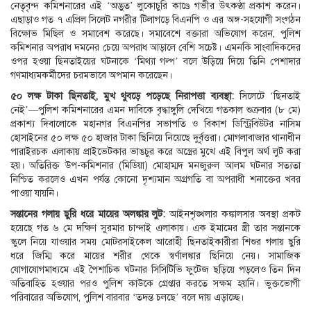
নেতৃবৃন্দ কমিশনারের এই ‘অদ্ভুত’ লুকোচুরি কাণ্ডে গভীর উৎকণ্ঠা প্রকাশ করেন।
এছাড়াও গত ৭ এপ্রিল সিলেট নগরীর টিলাগড়ে বিএনপি ও এর অঙ্গ-সহযোগী সংগঠন
বিক্ষোভ মিছিল ও সমাবেশ করেছে। সমাবেশে বক্তারা অভিযোগ করেন, পুলিশ
কমিশনার অপরাধ দমনের চেয়ে অপরাধ আড়ালে বেশি সচেষ্ট। এমনকি সাংবাদিকদের
ওপর হওয়া ছিনতাইয়ের ঘটনাকে ‘মিথ্যা গল্প’ বলে উড়িয়ে দিয়ে তিনি পেশাদার
গণমাধ্যমকর্মীদের চরমভাবে অপমান করেছেন।
৫০ লক্ষ টাকা ছিনতাই, মুখ থুবড়ে পড়েছে নিরাপত্তা ব্যবস্থা:
সিলেটে ‘ছিনতাই
নেই’—পুলিশ কমিশনারের এমন দাবিকে বৃদ্ধাঙ্গুলি দেখিয়ে গতকাল শুক্রবার (৮ মে)
প্রকাশ্য দিবালোকে মহানগর বিএনপির সভাপতি ও বিকাশ ডিস্ট্রিবিউটর নাসিম
হোসাইনের ৫০ লক্ষ ৫০ হাজার টাকা ছিনিয়ে নিয়েছে দুর্বৃত্তরা। মোগলাবাজার থানাধীন
পারাইরচক এলাকায় প্রাইভেটকার ভাঙচুর করে অস্ত্রের মুখে এই বিপুল অর্থ লুট করা
হয়। অতিরিক্ত উপ-কমিশনার (মিডিয়া) মোহাম্মদ মনজুরুল আলম ঘটনার সত্যতা
নিশ্চিত করলেও এখন পর্যন্ত কোনো দৃশ্যমান অগ্রগতি বা অপরাধী শনাক্তের খবর
পাওয়া যায়নি।
সন্তানের গলায় ছুরি ধরে মায়ের অলঙ্কার লুট:
আইনশৃঙ্খলার কঙ্কালসার অবস্থা প্রকট
হয়েছে গত ৬ মে দক্ষিণ সুরমার চান্দাই এলাকায়। এক ইমামের স্ত্রী তার সন্তানকে
স্কুলে নিয়ে যাওয়ার সময় মোটরসাইকেল আরোহী ছিনতাইকারীরা শিশুর গলায় ছুরি
ধরে জিম্মি করে মায়ের শরীর থেকে স্বর্ণালঙ্কার ছিনিয়ে নেয়। সামাজিক
যোগাযোগমাধ্যমে এই পৈশাচিক ঘটনার সিসিটিভি ফুটেজ ছড়িয়ে পড়লেও তিন দিন
অতিবাহিত হওয়ার পরও পুলিশ কাউকে গ্রেপ্তার করতে সক্ষম হয়নি। ভুক্তভোগী
পরিবারের অভিযোগ, পুলিশ বারবার ‘তদন্ত চলছে’ বলে দায় এড়াচ্ছে।