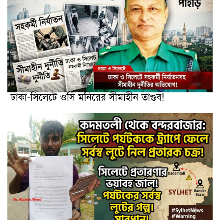
ঢাকা-সিলেটে ওসি মনিরের সীমাহীন তাণ্ডব!