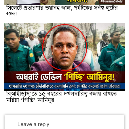
সিলেটে প্রতারণার ভয়াবহ জাল, পর্যটকের সর্বস্ব লুটের
গল্প!
বিআইডিসি’তে ১৫ বছরের দখলদারিত্ব বজায় রাখতে
মরিয়া ‘পিচ্চি’ আমিনুর!
Leave a reply