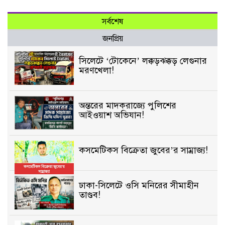
সর্বশেষ
জনপ্রিয়
সিলেটে ‘টোকেনে’ লক্কড়ঝক্কড় লেগুনার
মরণখেলা!
অন্তরের মাদকরাজ্যে পুলিশের
আইওয়াশ অভিযান!
কসমেটিকস বিক্রেতা জুবের’র সাম্রাজ্য!
ঢাকা-সিলেটে ওসি মনিরের সীমাহীন
তাণ্ডব!