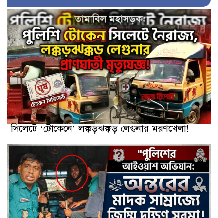
সিলেটে ‘টোকেনে’ লক্কড়ঝক্কড় লেগুনার মরণখেলা!