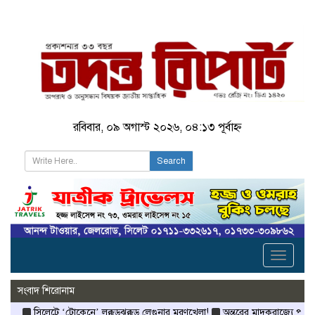
রবিবার, ০৯ অগাস্ট ২০২৬, ০৪:১৩ পূর্বাহ্ন
Search
Toggle
navigati
সংবাদ শিরোনাম
লেটে ‘টোকেনে’ লক্কড়ঝক্কড় লেগুনার মরণখেলা!
অন্তরের মাদকরাজ্যে পুলিশের আইওয়া