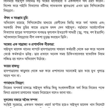
বিনিময়ে সাইফুল নিয়মিত বড় অঙ্কের মাসোহারা ও এককালীন অর্থ গ্রহণ করেন।
বিশেষ করে গাইনি বিভাগের ওটিসহ লাভজনক স্থানগুলো এখন তার সিন্ডিকেটের
নিয়ন্ত্রণে।
ঔষধ ও সরঞ্জাম চুরি:
অভিযোগ রয়েছে, সিন্ডিকেটের মাধ্যমে রোগীদের জিম্মি করে অর্থ আদায় এবং
সরকারি ঔষধ চুরির কাজে প্রত্যক্ষ মদদ দেন সাইফুল। বর্তমানে অর্থোপেডিক
বিভাগের হাড়ের অপারেশনে ব্যবহৃত মূল্যবান ইমপ্ল্যান্ট সামগ্রী (স্ক্রু, পাত, বল ইত্যাদি)
অবৈধভাবে নিয়ন্ত্রণের নীল নকশা চূড়ান্ত করছেন তিনি।
অজেয় এক সাম্রাজ্য ও প্রশাসনিক নীরবতা:
সাইফুল মালেক খানের দাপটে হাসপাতালের সাধারণ কর্মচারী থেকে শুরু করে অনেক
জ্যেষ্ঠ কর্মকর্তাও তটস্থ। তার প্রভাবে অনেক সময় চিকিৎসাসেবার স্বাভাবিক নিয়ম
লঙ্ঘিত হয় বলেও অভিযোগ উঠেছে।
ভয়ের রাজত্ব:
হাসপাতালের ঝাড়ুদার থেকে শুরু করে প্রশাসনের অনেকেই তার ভয়ে মুখ খুলতে
সাহস পান না।
গণমাধ্যম নিয়ন্ত্রণ:
নিজের অপকর্ম ঢাকতে সাইফুল কথিত কিছু সংবাদকর্মীকে অর্থ দিয়ে নিজের পক্ষে
মিথ্যা প্রচারণা চালানোর আশ্রয় নিয়েছেন বলেও জানা যায়।
দুদকের নজরে অবৈধ সম্পদ:
সংশ্লিষ্ট সূত্রমতে, একজন সাধারণ ওয়ার্ড মাস্টার হয়েও সাইফুল মালেক খান সিলেটে