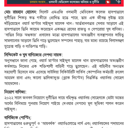
মোঃ রায়হান হোসেন:
সিলেট এমএজি ওসমানী মেডিকেল কলেজ হাসপাতালে
দুর্নীতির শিকড় কত গভীরে প্রোথিত হতে পারে, তার এক জীবন্ত দৃষ্টান্ত হয়ে
দাঁড়িয়েছেন ওয়ার্ড মাস্টার সাইফুল মালেক খান। আর্তমানবতার সেবার আড়ালে এই
হাসপাতালে তিনি কায়েম করেছেন একচ্ছত্র ত্রাসের রাজত্ব ও বেপরোয়া ঘুষ বাণিজ্য।
‘বাতির নিচে অন্ধকার’ প্রবাদের মতো হাসপাতালের অভ্যন্তরীণ ব্যবস্থাপনার দায়িত্ব
সামলানোর আড়ালে তিনি গড়ে তুলেছেন সম্পদের পাহাড়, যার মধ্যে রয়েছে বিলাসবহুল
ডুপ্লেক্স বাড়ি ও ব্যক্তিগত গাড়ি।
সিন্ডিকেট ও ঘুষ বাণিজ্যের নেপথ্য নায়ক:
অনুসন্ধানে জানা গেছে, ওয়ার্ড মাস্টার সাইফুল মালেক খান হাসপাতালের অভ্যন্তরীণ
কর্মকাণ্ডে নিজের এক শক্তিশালী বাহিনী গড়ে তুলেছেন। এই বাহিনীর অন্যতম
সহযোগী হিসেবে নাম এসেছে সাউদিয়া সিকিউরিটি সার্ভিস কোম্পানির কর্মচারী রুবেল
আহমদ রানা এবং কালো তালিকাভুক্ত (ব্ল্যাক লিস্টেড) বিতর্কিত ওয়ার্ডবয় সোহেল
আহমদের।
নিয়োগ বাণিজ্য:
২০২২ সালে জনবল নিয়োগে দুর্নীতির দায়ে বহিষ্কৃত ওয়ার্ডবয় সোহেলকে মোটা অঙ্কের
অর্থের বিনিময়ে পুনরায় নিয়োগ পাইয়ে দেওয়ার নেপথ্যে মূল ভূমিকা পালন করেন
সাইফুল।
বাণিজ্যিক পোস্টিং:
হাসপাতালের গুরুত্বপূর্ণ ও ‘আয়বর্ধক’ ওয়ার্ডগুলোতে নার্স এবং ওয়ার্ডবয়দের পদায়নের