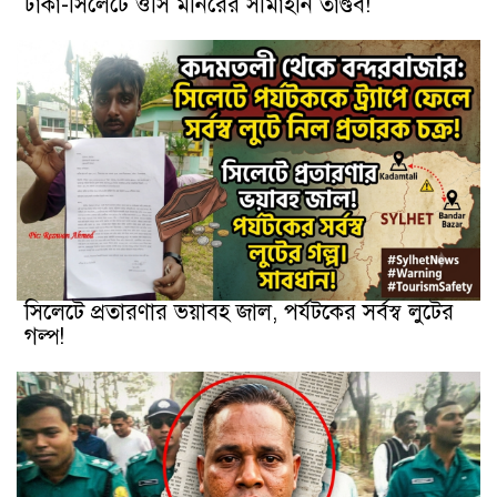
ঢাকা-সিলেটে ওসি মনিরের সীমাহীন তাণ্ডব!
সিলেটে প্রতারণার ভয়াবহ জাল, পর্যটকের সর্বস্ব লুটের
গল্প!