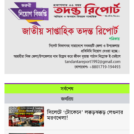
সর্বশেষ
জনপ্রিয়
সিলেটে ‘টোকেনে’ লক্কড়ঝক্কড় লেগুনার
মরণখেলা!