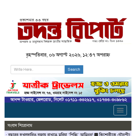
বৃহস্পতিবার, ০৬ অগাস্ট ২০২৬, ১২:৩৭ অপরাহ্ন
Search
Toggle
navigati
সংবাদ শিরোনাম
লদারিত্ব বজায় রাখতে মরিয়া ‘পিচ্চি’ আমিনুর!
কিশোরীকে যৌনপীড়নের পর ভ্রূণহত্যার