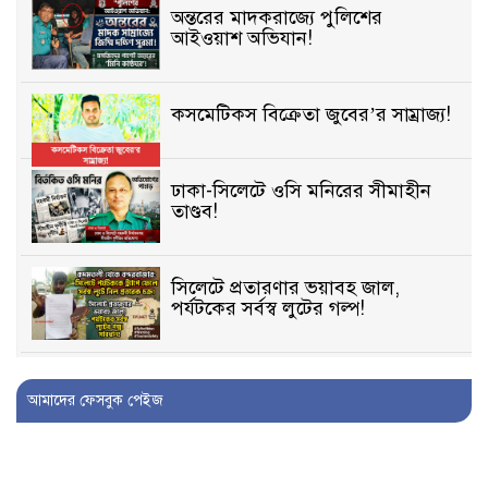
অন্তরের মাদকরাজ্যে পুলিশের
আইওয়াশ অভিযান!
কসমেটিকস বিক্রেতা জুবের’র সাম্রাজ্য!
ঢাকা-সিলেটে ওসি মনিরের সীমাহীন
তাণ্ডব!
সিলেটে প্রতারণার ভয়াবহ জাল,
পর্যটকের সর্বস্ব লুটের গল্প!
বিআইডিসি’তে ১৫ বছরের দখলদারিত্ব
আমাদের ফেসবুক পেইজ
বজায় রাখতে মরিয়া ‘পিচ্চি’ আমিনুর!
কিশোরীকে যৌনপীড়নের পর