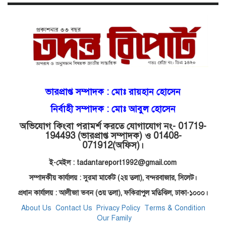
ভ্রূণহত্যার অপচেষ্টা, গোয়াইনঘাট জুড়ে
চাঞ্চল্য!
মোগলাবাজার থানা কার কবলে?
গোয়াইনঘাটে বিজিবির নাম ভাঙিয়ে
ভারপ্রাপ্ত সম্পাদক :
মোঃ রায়হান হোসেন
দুলালের রাজত্ব!
নির্বাহী সম্পাদক : মোঃ আবুল হোসেন
অভিযোগ কিংবা পরামর্শ করতে যোগাযোগ নং- 01719-
মোগলাবাজারে এসআই দয়াময়’র
194493 (ভারপ্রাপ্ত সম্পাদক) ও 01408-
ঘুষের রাজত্ব!
071912
(অফিস)।
ই-মেইল : tadantareport1992@gmail.com
যন্ত্র বিকলের বাহানা: বেসরকারির
সম্পাদকীয় কার্যালয় : সুরমা মার্কেট (২য় তলা),
বন্দরবাজার, সিলেট।
শোষণে জিম্মি ওসমানীর রোগীরা!
প্রধান কার্যালয় : আলীজা ভবন (৩য় তলা), ফকিরাপুল মতিঝিল, ঢাকা-১০০০।
About Us
Contact Us
Privacy Policy
Terms & Condition
Our Family
শাহপরানের পর মোগলাবাজারেও ওসি