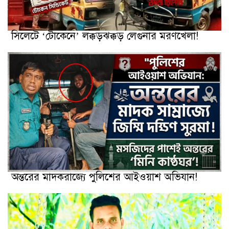
সিলেটে ‘টোকেনে’ লক্কড়ঝক্কড় লেগুনার মরণখেলা!
অন্তরের মাদকরাজ্যে পুলিশের আইওয়াশ অভিযান!