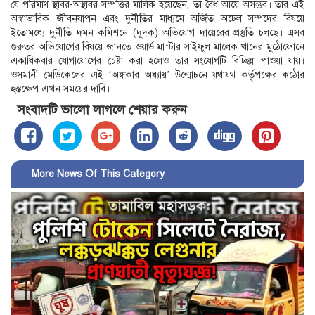
যে পরিমাণ স্থাবর-অস্থাবর সম্পত্তির মালিক হয়েছেন, তা বৈধ আয়ে অসম্ভব। তার এই
অস্বাভাবিক জীবনযাপন এবং দুর্নীতির মাধ্যমে অর্জিত অঢেল সম্পদের বিষয়ে
ইতোমধ্যে দুর্নীতি দমন কমিশনে (দুদক) অভিযোগ দায়েরের প্রস্তুতি চলছে। এসব
গুরুতর অভিযোগের বিষয়ে জানতে ওয়ার্ড মাস্টার সাইফুল মালেক খানের মুঠোফোনে
একাধিকবার যোগাযোগের চেষ্টা করা হলেও তার সংযোগটি বিচ্ছিন্ন পাওয়া যায়।
ওসমানী মেডিকেলের এই ‘অন্ধকার অধ্যায়’ উন্মোচনে যথাযথ কর্তৃপক্ষের কঠোর
হস্তক্ষেপ এখন সময়ের দাবি।
সংবাদটি ভালো লাগলে শেয়ার করুন
More News Of This Category