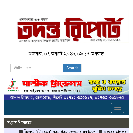
শুক্রবার, ০৭ অগাস্ট ২০২৬, ০৯:১৭ অপরাহ্ন
Search
Toggle
navigati
সংবাদ শিরোনাম
সিলেটে ‘টোকেনে’ লক্কড়ঝক্কড় লেগুনার মরণখেলা!
অন্তরের মাদকরাজ্যে