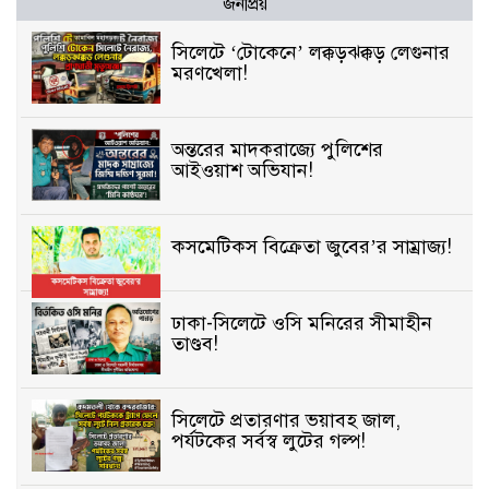
জনপ্রিয়
সিলেটে ‘টোকেনে’ লক্কড়ঝক্কড় লেগুনার
মরণখেলা!
অন্তরের মাদকরাজ্যে পুলিশের
আইওয়াশ অভিযান!
কসমেটিকস বিক্রেতা জুবের’র সাম্রাজ্য!
ঢাকা-সিলেটে ওসি মনিরের সীমাহীন
তাণ্ডব!
সিলেটে প্রতারণার ভয়াবহ জাল,
পর্যটকের সর্বস্ব লুটের গল্প!