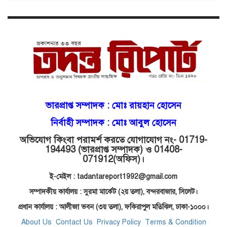
বিআইডিসি’তে ১৫ বছরের দখলদারিত্ব
বজায় রাখতে মরিয়া ‘পিচ্চি’ আমিনুর!
কিশোরীকে যৌনপীড়নের পর
ভ্রূণহত্যার অপচেষ্টা, গোয়াইনঘাট জুড়ে
চাঞ্চল্য!
ভারপ্রাপ্ত সম্পাদক :
মোঃ রায়হান হোসেন
মোগলাবাজার থানা কার কবলে?
নির্বাহী সম্পাদক : মোঃ আবুল হোসেন
অভিযোগ কিংবা পরামর্শ করতে যোগাযোগ নং- 01719-
গোয়াইনঘাটে বিজিবির নাম ভাঙিয়ে
194493 (ভারপ্রাপ্ত সম্পাদক) ও 01408-
দুলালের রাজত্ব!
071912
(অফিস)।
ই-মেইল : tadantareport1992@gmail.com
সম্পাদকীয় কার্যালয় : সুরমা মার্কেট (২য় তলা),
বন্দরবাজার, সিলেট।
মোগলাবাজারে এসআই দয়াময়’র
ঘুষের রাজত্ব!
প্রধান কার্যালয় : আলীজা ভবন (৩য় তলা), ফকিরাপুল মতিঝিল, ঢাকা-১০০০।
About Us
Contact Us
Privacy Policy
Terms & Condition