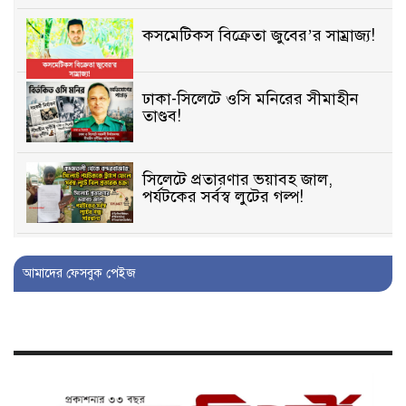
কসমেটিকস বিক্রেতা জুবের’র সাম্রাজ্য!
ঢাকা-সিলেটে ওসি মনিরের সীমাহীন
তাণ্ডব!
সিলেটে প্রতারণার ভয়াবহ জাল,
পর্যটকের সর্বস্ব লুটের গল্প!
বিআইডিসি’তে ১৫ বছরের দখলদারিত্ব
আমাদের ফেসবুক পেইজ
বজায় রাখতে মরিয়া ‘পিচ্চি’ আমিনুর!
কিশোরীকে যৌনপীড়নের পর
ভ্রূণহত্যার অপচেষ্টা, গোয়াইনঘাট জুড়ে
চাঞ্চল্য!