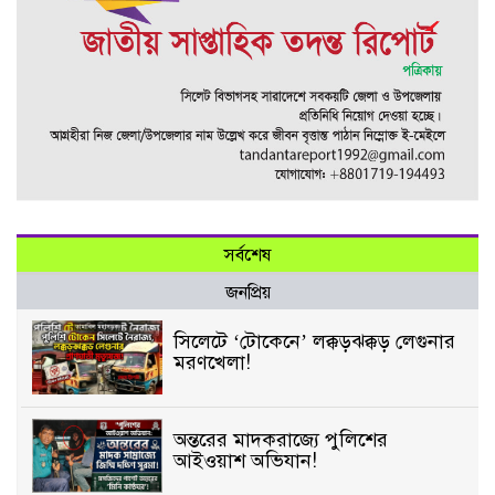
সর্বশেষ
জনপ্রিয়
সিলেটে ‘টোকেনে’ লক্কড়ঝক্কড় লেগুনার
মরণখেলা!
অন্তরের মাদকরাজ্যে পুলিশের
আইওয়াশ অভিযান!