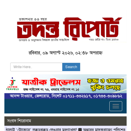
রবিবার, ০৯ অগাস্ট ২০২৬, ০২:৩৮ অপরাহ্ন
Search
Toggle
navigati
সংবাদ শিরোনাম
‘টোকেনে’ লক্কড়ঝক্কড় লেগুনার মরণখেলা!
অন্তরের মাদকরাজ্যে পুলিশের আইওয়াশ অভি