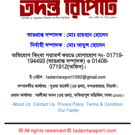
মোগলাবাজার থানা কার কবলে?
গোয়াইনঘাটে বিজিবির নাম ভাঙিয়ে
ভারপ্রাপ্ত সম্পাদক :
মোঃ রায়হান হোসেন
দুলালের রাজত্ব!
নির্বাহী সম্পাদক : মোঃ আবুল হোসেন
অভিযোগ কিংবা পরামর্শ করতে যোগাযোগ নং- 01719-
মোগলাবাজারে এসআই দয়াময়’র
194493 (ভারপ্রাপ্ত সম্পাদক) ও 01408-
ঘুষের রাজত্ব!
071912
(অফিস)।
ই-মেইল : tadantareport1992@gmail.com
যন্ত্র বিকলের বাহানা: বেসরকারির
সম্পাদকীয় কার্যালয় : সুরমা মার্কেট (২য় তলা),
বন্দরবাজার, সিলেট।
শোষণে জিম্মি ওসমানীর রোগীরা!
প্রধান কার্যালয় : আলীজা ভবন (৩য় তলা), ফকিরাপুল মতিঝিল, ঢাকা-১০০০।
About Us
Contact Us
Privacy Policy
Terms & Condition
Our Family
শাহপরানের পর মোগলাবাজারেও ওসি
মনিরের ত্রাসের রাজত্ব, মুখ খুললেন
সাবেক বডিগার্ড!
© All rights reserved © tadantareport.com