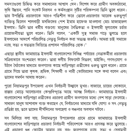
সমস্যাগুলো চিহ্নিত করে সমাধানের আশ্বাস দেন। বিশেষ করে গ্রামীণ অবকাঠামো,
কৃষি উন্নয়ন, পানি সংকট নিরসন ও কর্মসংস্থান সৃষ্টির পরিকল্পনা তিনি তুলে ধরেন।
তার উপস্থিতি প্রচারণাকে আরও গতিশীল করে তোলে।প্রচারণার আরেক গুরুত্বপূর্ণ
ব্যক্তিত্ব ছিলেন শালবাড়ী মসজিদের পেশ ইমাম হাফেজ মাওলানা মোঃ মাজাহারুল
ইসলাম। তিনি তার ধর্মীয় বক্তব্যে মানুষের নৈতিকতা ও ইসলামী মূল্যবোধ চর্চার
প্রয়োজনীয়তা তুলে ধরেন। তিনি বলেন, “একটি সুস্থ সমাজ গড়ে তুলতে হলে
ইসলামের আদর্শে পরিচালিত নেতৃত্ব নির্বাচন করা অত্যন্ত জরুরি। আমরা চাই সমাজে
ন্যায়, সত্য ও সততার ভিত্তিতে প্রশাসন পরিচালিত হোক।”
এছাড়া স্থানীয় জামায়াতে ইসলামী বাংলাদেশের বিভিন্ন পর্যায়ের নেতাকর্মীরা প্রচারণায়
সক্রিয়ভাবে অংশগ্রহণ করেন। তারা দলীয় লিফলেট বিতরণ, মাইকিং, গণসংযোগ ও
উঠান বৈঠকের মাধ্যমে জনগণের কাছে দাড়িপাল্লা প্রতীকের গুরুত্ব তুলে ধরেন। গ্রামে
গ্রামে গিয়ে তারা কৃষক, শ্রমিক, শিক্ষার্থী ও নারী ভোটারদের সঙ্গে কথা বলেন এবং
তাদের সমর্থন আদায় করেন।
পুরো নিয়ামতপুর উপজেলা এখন নির্বাচনী উচ্ছ্বাসে মুখর। বাজারে, চায়ের দোকানে,
রাস্তার মোড়ে আলোচনার কেন্দ্রবিন্দুতে আছে আসন্ন নির্বাচন। জামায়াতে ইসলামী
বাংলাদেশের দাড়িপাল্লা প্রতীকের প্রচারণা গ্রামীণ জনগণের মধ্যে বেশ সাড়া ফেলেছে।
সাধারণ মানুষ আশাবাদ ব্যক্ত করছেন যে, নির্বাচনের মাধ্যমে যদি যোগ্য ও সৎ নেতৃত্ব
প্রতিষ্ঠা হয়, তবে তাদের দীর্ঘদিনের অবহেলা ও বঞ্চনার অবসান ঘটবে।
সব মিলিয়ে বলা যায়, নিয়ামতপুর উপজেলার গ্রামে গ্রামে জামায়াতে ইসলামী
বাংলাদেশের দাড়িপাল্লার প্রচারণা নির্বাচনী পরিবেশকে আরও প্রাণবন্ত করে তুলেছে।
এই প্রচারণা শুধু ভোটের আহ্বান নয়, বরং জনগণকে ন্যায়, সত্য ও সেবামুখী