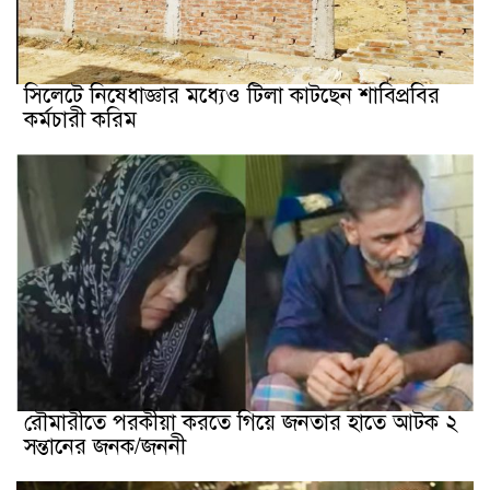
সিলেটে নিষেধাজ্ঞার মধ্যেও টিলা কাটছেন শাবিপ্রবির
কর্মচারী করিম
রৌমারীতে পরকীয়া করতে গিয়ে জনতার হাতে আটক ২
সন্তানের জনক/জননী