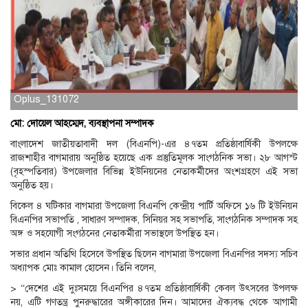
Oplus_131072
মো: দোয়েল আহম্মেদ, ব্যবস্থাপনা সম্পাদক
বাংলাদেশ জাতীয়তাবাদী দল (বিএনপি)-এর ৪৭তম প্রতিষ্ঠাবার্ষিকী উপলক্ষে
রাজশাহীর বাগমারায় অনুষ্ঠিত হয়েছে এক প্রস্তুতিমূলক সাংগঠনিক সভা। ২৮ আগস্ট
(বৃহস্পতিবার) উপজেলার বিভিন্ন ইউনিয়নের নেতাকর্মীদের অংশগ্রহণে এই সভা
অনুষ্ঠিত হয়।
বিকেল ৪ ঘটিকার বাগমারা উপজেলা বিএনপি কেন্দ্রীয় পার্টি অফিসে ১৬ টি ইউনিয়ন
বিএনপির সভাপতি , সাধারণ সম্পাদক, সিনিয়র সহ সভাপতি, সাংগঠনিক সম্পাদক সহ
অঙ্গ ও সহযোগী সংগঠনের নেতাকর্মীরা সভাস্থলে উপস্থিত হন।
সভার প্রধান অতিথি হিসেবে উপস্থিত ছিলেন বাগমারা উপজেলা বিএনপির সদস্য সচিব
অধ্যাপক মোঃ কামাল হোসেন। তিনি বলেন,
> “দেশের এই দুঃসময়ে বিএনপির ৪৭তম প্রতিষ্ঠাবার্ষিকী কেবল উৎসবের উপলক্ষ
নয়, এটি গণতন্ত্র পুনরুদ্ধারের অঙ্গীকারের দিন। আমাদের ঐক্যবদ্ধ থেকে আগামী