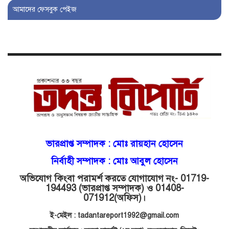
বিআইডিসি’তে ১৫ বছরের দখলদারিত্ব
আমাদের ফেসবুক পেইজ
বজায় রাখতে মরিয়া ‘পিচ্চি’ আমিনুর!
কিশোরীকে যৌনপীড়নের পর
ভ্রূণহত্যার অপচেষ্টা, গোয়াইনঘাট জুড়ে
চাঞ্চল্য!
মোগলাবাজার থানা কার কবলে?
গোয়াইনঘাটে বিজিবির নাম ভাঙিয়ে
ভারপ্রাপ্ত সম্পাদক :
মোঃ রায়হান হোসেন
দুলালের রাজত্ব!
নির্বাহী সম্পাদক : মোঃ আবুল হোসেন
অভিযোগ কিংবা পরামর্শ করতে যোগাযোগ নং- 01719-
মোগলাবাজারে এসআই দয়াময়’র
194493 (ভারপ্রাপ্ত সম্পাদক) ও 01408-
ঘুষের রাজত্ব!
071912
(অফিস)।
ই-মেইল : tadantareport1992@gmail.com