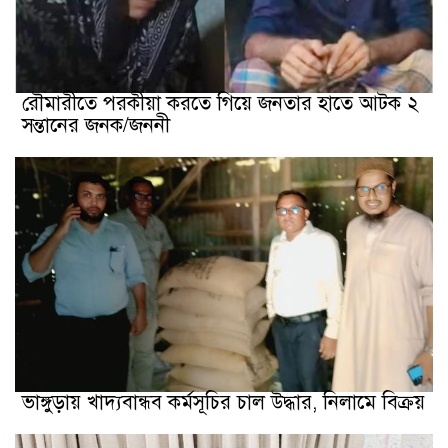
রৌমারীতে পরকীয়া করতে গিয়ে জনতার হাতে আটক ২
সন্তানের জনক/জননী
ভাঙ্গুড়ায় খাদ্যবান্ধব কর্মসূচির চাল উদ্ধার, নিলামে বিক্রয়