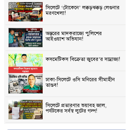
সিলেটে ‘টোকেনে’ লক্কড়ঝক্কড় লেগুনার
মরণখেলা!
অন্তরের মাদকরাজ্যে পুলিশের
আইওয়াশ অভিযান!
কসমেটিকস বিক্রেতা জুবের’র সাম্রাজ্য!
ঢাকা-সিলেটে ওসি মনিরের সীমাহীন
তাণ্ডব!
সিলেটে প্রতারণার ভয়াবহ জাল,
পর্যটকের সর্বস্ব লুটের গল্প!