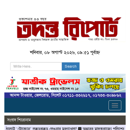
শনিবার, ০৮ অগাস্ট ২০২৬, ০৯:৫১ পূর্বাহ্ন
Search
Toggle
navigati
সংবাদ শিরোনাম
‘টোকেনে’ লক্কড়ঝক্কড় লেগুনার মরণখেলা!
অন্তরের মাদকরাজ্যে পুলিশের আইওয়াশ অভ