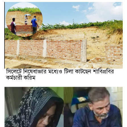
সিলেটে নিষেধাজ্ঞার মধ্যেও টিলা কাটছেন শাবিপ্রবির
কর্মচারী করিম