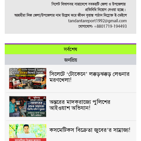
সর্বশেষ
জনপ্রিয়
সিলেটে ‘টোকেনে’ লক্কড়ঝক্কড় লেগুনার
মরণখেলা!
অন্তরের মাদকরাজ্যে পুলিশের
আইওয়াশ অভিযান!
কসমেটিকস বিক্রেতা জুবের’র সাম্রাজ্য!