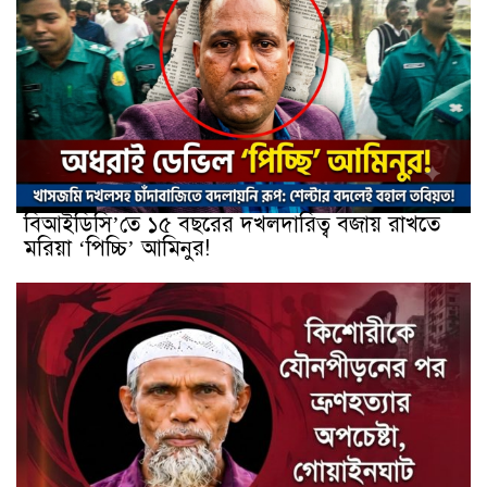
বিআইডিসি’তে ১৫ বছরের দখলদারিত্ব বজায় রাখতে
মরিয়া ‘পিচ্চি’ আমিনুর!