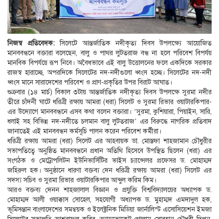
নিজস্ব প্রতিবেদক:
সিলেটে আন্তর্জাতিক নদীকৃত্য দিবস উপলক্ষ্যে আয়োজিত
মানববন্ধনে বক্তারা বলেছেন, বালু ও পাথর লুটতরাজ বন্ধ না হলে পরিবেশ বিপর্যয়
মানবিক বিপর্যয়ে রূপ নিবে। অবৈধভাবে এই বালু উত্তোলনের ফলে একদিকে সরকার
রাজস্ব হারাচ্ছে, অপরদিকে সিলেটের নদ-নদীগুলো ধ্বংস হচ্ছে। সিলেটের নদ-নদী
ধ্বংস মানে সারাদেশের পরিবেশ ও প্রাণ-প্রকৃতির উপর বিরাট আঘাত।
শুক্রবার (১৪ মার্চ) বিকাল ৩টায় আন্তর্জাতিক নদীকৃত্য দিবস উপলক্ষে সুরমা নদীর
তীরে চাঁদনী ঘাটে ধরিত্রী রক্ষায় আমরা (ধরা) সিলেট ও সুরমা রিভার ওয়াটারকিপার-
এর উদ্যোগে মানববন্ধনে এসব কথা বলেন বক্তারা। ‘সুরমা, কুশিয়ারা, পিয়াইন, সারি,
ধলাই সহ বিভিন্ন নদ-নদীতে চলমান বালু লুটতরাজ’ এর বিরুদ্ধে নাগরিক প্রতিবাদ
জানাতেই এই মানববন্ধন কর্মসূচি পালন করেন পরিবেশ কর্মীরা।
ধরিত্রী রক্ষায় আমরা (ধরা) সিলেট এর আহবায়ক ডা. মোস্তফা শাহজামান চৌধুরীর
সভাপতিত্বে অনুষ্ঠিত মানববন্ধনে প্রধান অতিথি হিসেবে উপস্থিত ছিলেন (ধরা) এর
সংগঠক ও মেট্রোপলিটন ইউনিভার্সিটির ভাইস চ্যান্সেলর প্রফেসর ড. মোহাম্মদ
জহিরুল হক। অনুষ্ঠানে ধারণা বক্তব্য দেন ধরিত্রী রক্ষায় আমরা (ধরা) সিলেট এর
সদস্য সচিব ও সুরমা রিভার ওয়াটারকিপার আব্দুল করিম কিম।
আরও বক্তব্য দেনন শাহজালাল বিজ্ঞান ও প্রযুক্তি বিশ্ববিদ্যালয়ের অধ্যাপক ড.
মোহাম্মদ আলী ওয়াক্কাস সোহেল, সহযোগী অধ্যাপক ড. মুহাম্মদ এমদাদুল হক,
ভূমিসন্তান বাংলাদেশের সমন্বয়ক ও ইলেক্ট্রনিক মিডিয়া জার্নালিস্ট এসোসিয়েশন ইমজা