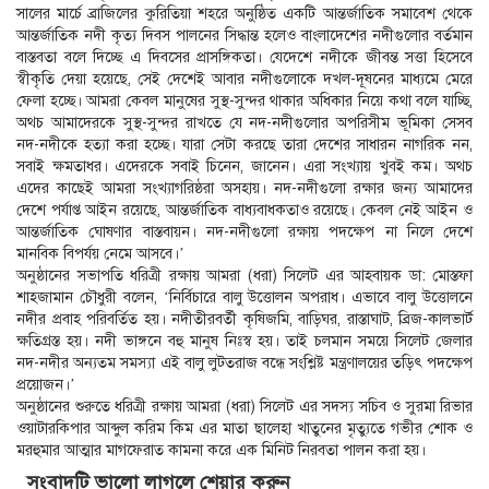
সালের মার্চে ব্রাজিলের কুরিতিয়া শহরে অনুষ্ঠিত একটি আন্তর্জাতিক সমাবেশ থেকে
আন্তর্জাতিক নদী কৃত্য দিবস পালনের সিদ্ধান্ত হলেও বাংলাদেশের নদীগুলোর বর্তমান
বাস্তবতা বলে দিচ্ছে এ দিবসের প্রাসঙ্গিকতা। যেদেশে নদীকে জীবন্ত সত্তা হিসেবে
স্বীকৃতি দেয়া হয়েছে, সেই দেশেই আবার নদীগুলোকে দখল-দূষনের মাধ্যমে মেরে
ফেলা হচ্ছে। আমরা কেবল মানুষের সুস্থ-সুন্দর থাকার অধিকার নিয়ে কথা বলে যাচ্ছি,
অথচ আমাদেরকে সুস্থ-সুন্দর রাখতে যে নদ-নদীগুলোর অপরিসীম ভূমিকা সেসব
নদ-নদীকে হত্যা করা হচ্ছে। যারা সেটা করছে তারা দেশের সাধারন নাগরিক নন,
সবাই ক্ষমতাধর। এদেরকে সবাই চিনেন, জানেন। এরা সংখ্যায় খুবই কম। অথচ
এদের কাছেই আমরা সংখ্যাগরিষ্ঠরা অসহায়। নদ-নদীগুলো রক্ষার জন্য আমাদের
দেশে পর্যাপ্ত আইন রয়েছে, আন্তর্জাতিক বাধ্যবাধকতাও রয়েছে। কেবল নেই আইন ও
আন্তর্জাতিক ঘোষণার বাস্তবায়ন। নদ-নদীগুলো রক্ষায় পদক্ষেপ না নিলে দেশে
মানবিক বিপর্যয় নেমে আসবে।’
অনুষ্ঠানের সভাপতি ধরিত্রী রক্ষায় আমরা (ধরা) সিলেট এর আহবায়ক ডা: মোস্তফা
শাহজামান চৌধুরী বলেন, ‘নির্বিচারে বালু উত্তোলন অপরাধ। এভাবে বালু উত্তোলনে
নদীর প্রবাহ পরিবর্তিত হয়। নদীতীরবর্তী কৃষিজমি, বাড়িঘর, রাস্তাঘাট, ব্রিজ-কালভার্ট
ক্ষতিগ্রস্ত হয়। নদী ভাঙ্গনে বহু মানুষ নিঃস্ব হয়। তাই চলমান সময়ে সিলেট জেলার
নদ-নদীর অন্যতম সমস্যা এই বালু লুটতরাজ বন্ধে সংশ্লিষ্ট মন্ত্রণালয়ের তড়িৎ পদক্ষেপ
প্রয়োজন।’
অনুষ্ঠানের শুরুতে ধরিত্রী রক্ষায় আমরা (ধরা) সিলেট এর সদস্য সচিব ও সুরমা রিভার
ওয়াটারকিপার আব্দুল করিম কিম এর মাতা ছালেহা খাতুনের মৃত্যুতে গভীর শোক ও
মরহুমার আত্মার মাগফেরাত কামনা করে এক মিনিট নিরবতা পালন করা হয়।
সংবাদটি ভালো লাগলে শেয়ার করুন