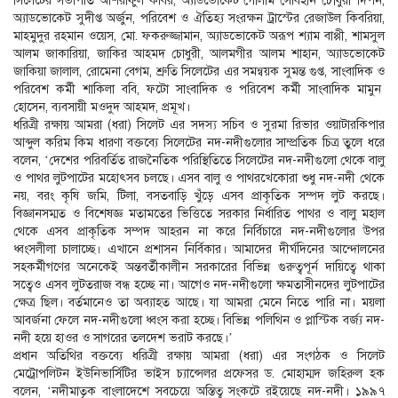
সিলেটের সভাপতি আশরাফুল কবির, অ্যাডভোকেট গোলাম সোবহান চৌধুরী দিপন,
অ্যাডভোকেট সুদীপ্ত অর্জুন, পরিবেশ ও ঐতিহ্য সংরক্ষন ট্রাস্টের রেজাউল কিবরিয়া,
মাহমুদুর রহমান ওয়েস, মো. ফকরুজ্জামান, অ্যাডভোকেট অরূপ শ্যাম বাপ্পী, শামসুল
আলম জাকারিয়া, জাকির আহমদ চোধুরী, আলমগীর আলম শাহান, অ্যাডভোকেট
জাকিয়া জালাল, রোমেনা বেগম, শ্রুতি সিলেটের এর সমন্বয়ক সুমন্ত গুপ্ত, সাংবাদিক ও
পরিবেশ কর্মী শাকিলা ববি, ফটো সাংবাদিক ও পরিবেশ কর্মী সাংবাদিক মামুন
হোসেন, ব্যবসায়ী মওদুদ আহমদ, প্রমূখ।
ধরিত্রী রক্ষায় আমরা (ধরা) সিলেট এর সদস্য সচিব ও সুরমা রিভার ওয়াটারকিপার
আব্দুল করিম কিম ধারণা বক্তব্যে সিলেটের নদ-নদীগুলোর সাম্প্রতিক চিত্র তুলে ধরে
বলেন, ‘দেশের পরিবর্তিত রাজনৈতিক পরিস্থিতিতে সিলেটের নদ-নদীগুলো থেকে বালু
ও পাথর লুটপাটের মহোৎসব চলছে। এসব বালু ও পাথরখেকোরা শুধু নদ-নদী থেকে
নয়, বরং কৃষি জমি, টিলা, বসতবাড়ি খুঁড়ে এসব প্রাকৃতিক সম্পদ লুট করছে।
বিজ্ঞানসম্মত ও বিশেষজ্ঞ মতামতের ভিত্তিতে সরকার নির্ধারিত পাথর ও বালু মহাল
থেকে এসব প্রাকৃতিক সম্পদ আহরন না করে নির্বিচারে নদ-নদীগুলোর উপর
ধ্বংসলীলা চালাচ্ছে। এখানে প্রশাসন নির্বিকার। আমাদের দীর্ঘদিনের আন্দোলনের
সহকর্মীগণের অনেকেই অন্তবর্তীকালীন সরকারের বিভিন্ন গুরুত্বপূর্ন দায়িত্বে থাকা
সত্বেও এসব লুটতরাজ বন্ধ হচ্ছে না। আগেও নদ-নদীগুলো ক্ষমতাসীনদের লুটপাটের
ক্ষেত্র ছিল। বর্তমানেও তা অব্যাহত আছে। যা আমরা মেনে নিতে পারি না। ময়লা
আবর্জনা ফেলে নদ-নদীগুলো ধ্বংস করা হচ্ছে। বিভিন্ন পলিথিন ও প্লাস্টিক বর্জ্য নদ-
নদী হয়ে হাওর ও সাগরের তলদেশ ভরাট করছে।’
প্রধান অতিথির বক্তব্যে ধরিত্রী রক্ষায় আমরা (ধরা) এর সংগঠক ও সিলেট
মেট্রোপলিটন ইউনিভার্সিটির ভাইস চ্যান্সেলর প্রফেসর ড. মোহাম্মদ জহিরুল হক
বলেন, ‘নদীমাতৃক বাংলাদেশে সবচেয়ে অস্তিত্ব সংকটে রইয়েছে নদ-নদী। ১৯৯৭