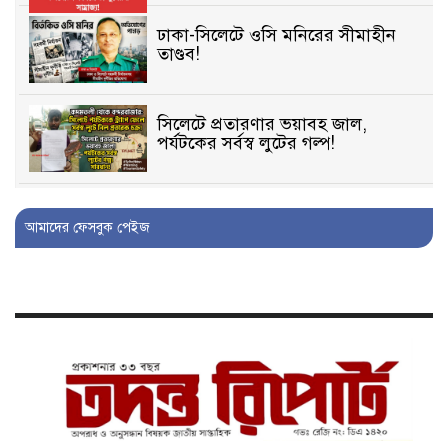
ঢাকা-সিলেটে ওসি মনিরের সীমাহীন
তাণ্ডব!
সিলেটে প্রতারণার ভয়াবহ জাল,
পর্যটকের সর্বস্ব লুটের গল্প!
বিআইডিসি’তে ১৫ বছরের দখলদারিত্ব
আমাদের ফেসবুক পেইজ
বজায় রাখতে মরিয়া ‘পিচ্চি’ আমিনুর!
কিশোরীকে যৌনপীড়নের পর
ভ্রূণহত্যার অপচেষ্টা, গোয়াইনঘাট জুড়ে
চাঞ্চল্য!
মোগলাবাজার থানা কার কবলে?