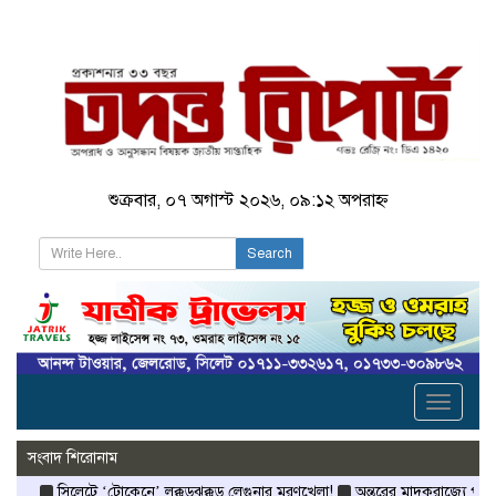
শুক্রবার, ০৭ অগাস্ট ২০২৬, ০৯:১২ অপরাহ্ন
Search
Toggle
navigati
সংবাদ শিরোনাম
িলেটে ‘টোকেনে’ লক্কড়ঝক্কড় লেগুনার মরণখেলা!
অন্তরের মাদকরাজ্যে পুলিশের আইওয়