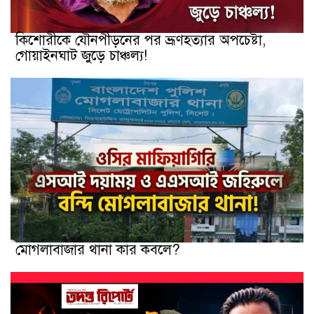
কিশোরীকে যৌনপীড়নের পর ভ্রূণহত্যার অপচেষ্টা,
গোয়াইনঘাট জুড়ে চাঞ্চল্য!
মোগলাবাজার থানা কার কবলে?