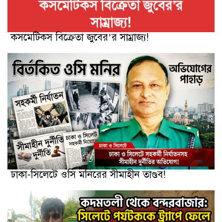
কসমেটিকস বিক্রেতা জুবের’র সাম্রাজ্য!
ঢাকা-সিলেটে ওসি মনিরের সীমাহীন তাণ্ডব!