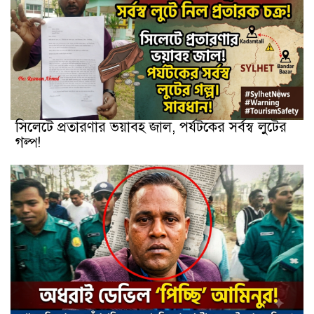
সিলেটে প্রতারণার ভয়াবহ জাল, পর্যটকের সর্বস্ব লুটের
গল্প!