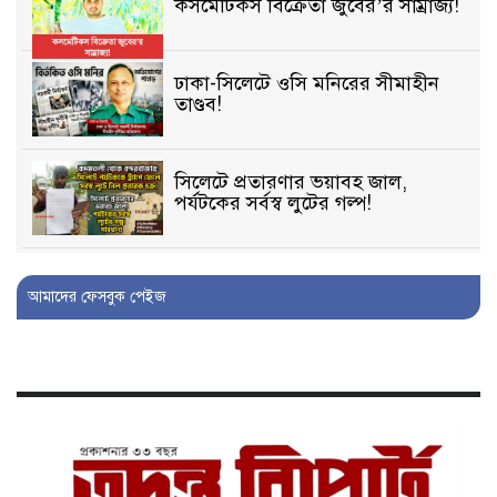
কসমেটিকস বিক্রেতা জুবের’র সাম্রাজ্য!
ঢাকা-সিলেটে ওসি মনিরের সীমাহীন
তাণ্ডব!
সিলেটে প্রতারণার ভয়াবহ জাল,
পর্যটকের সর্বস্ব লুটের গল্প!
বিআইডিসি’তে ১৫ বছরের দখলদারিত্ব
আমাদের ফেসবুক পেইজ
বজায় রাখতে মরিয়া ‘পিচ্চি’ আমিনুর!
কিশোরীকে যৌনপীড়নের পর
ভ্রূণহত্যার অপচেষ্টা, গোয়াইনঘাট জুড়ে
চাঞ্চল্য!