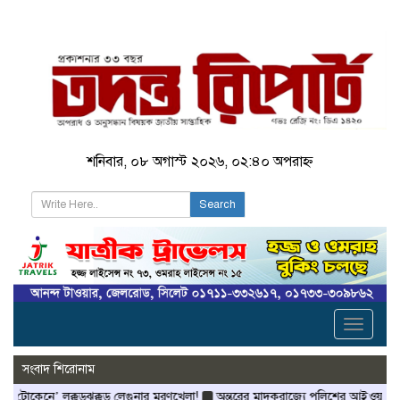
শনিবার, ০৮ অগাস্ট ২০২৬, ০২:৪০ অপরাহ্ন
Search
Toggle
navigati
সংবাদ শিরোনাম
 লক্কড়ঝক্কড় লেগুনার মরণখেলা!
অন্তরের মাদকরাজ্যে পুলিশের আইওয়াশ অভিযান!