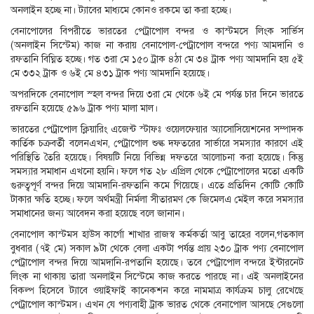
অনলাইন হচ্ছে না। ট্যাবের মাধ্যমে কোনও রকমে তা করা হচ্ছে।
বেনাপোলের বিপরীতে ভারতের পেট্রাপোল বন্দর ও কাস্টমসে লিংক সার্ভিস
(অনলাইন সিস্টেম) কাজ না করায় বেনাপোল-পেট্রাপোল বন্দরে পণ্য আমদানি ও
রফতানি বিঘ্নিত হচ্ছে। গত ৩রা মে ১৫০ ট্রাক ৪ঠা মে ৩৪ ট্রাক পণ্য আমদানি হয় ৫ই
মে ৩৩২ ট্রাক ও ৬ই মে ৪৩১ ট্রাক পণ্য আমদানি হয়েছে।
অপরদিকে বেনাপোল স্হল বন্দর দিয়ে ৩রা মে থেকে ৬ই মে পর্যন্ত চার দিনে ভারতে
রফতানি হয়েছে ৫৯৬ ট্রাক পণ্য মালা মাল।
ভারতের পেট্রাপোল ক্লিয়ারিং এজেন্ট স্টাফঃ ওয়েলফেয়ার অ্যাসোসিয়েশনের সম্পাদক
কার্তিক চক্রবর্তী বলেনএখন, পেট্রাপোল শুল্ক দফতরের সার্ভারে সমস্যার কারণে এই
পরিস্থিতি তৈরি হয়েছে। বিষয়টি নিয়ে বিভিন্ন দফতরে আলোচনা করা হয়েছে। কিন্তু
সমস্যার সমাধান এখনো হয়নি। ফলে গত ২৮ এপ্রিল থেকে পেট্রাপোলের মতো একটি
গুরুত্বপূর্ণ বন্দর দিয়ে আমদানি-রফতানি কমে গিয়েছে। এতে প্রতিদিন কোটি কোটি
টাকার ক্ষতি হচ্ছে। ফলে অর্থমন্ত্রী নির্মলা সীতারমণ কে জিমেলএ মেইল করে সমস্যার
সমাধানের জন্য আবেদন করা হয়েছে বলে জানান।
বেনাপোল কাস্টমস হাউস কার্গো শাখার রাজস্ব কর্মকর্তা আবু তাহের বলেন,গতকাল
বুধবার (৭ই মে) সকাল ৯টা থেকে বেলা একটা পর্যন্ত প্রায় ২৩০ ট্রাক পণ্য বেনাপোল
পেট্রাপোল বন্দর দিয়ে আমদানি-রপতানি হয়েছে। তবে পেট্রাপোল বন্দরে ইন্টারনেট
লিংক না থাকায় তারা অনলাইন সিস্টেমে কাজ করতে পারছে না। এই অনলাইনের
বিকল্প হিসেবে ট্যাবে ওয়াইফাই কানেকশন করে নামমাত্র কার্যক্রম চালু রেখেছে
পেট্রাপোল কাস্টমস। এখন যে পণ্যবাহী ট্রাক ভারত থেকে বেনাপোল আসছে সেগুলো