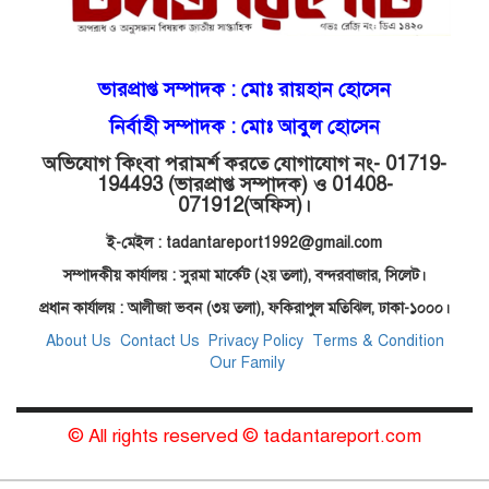
মোগলাবাজার থানা কার কবলে?
গোয়াইনঘাটে বিজিবির নাম ভাঙিয়ে
ভারপ্রাপ্ত সম্পাদক :
মোঃ রায়হান হোসেন
দুলালের রাজত্ব!
নির্বাহী সম্পাদক : মোঃ আবুল হোসেন
অভিযোগ কিংবা পরামর্শ করতে যোগাযোগ নং- 01719-
মোগলাবাজারে এসআই দয়াময়’র
194493 (ভারপ্রাপ্ত সম্পাদক) ও 01408-
ঘুষের রাজত্ব!
071912
(অফিস)।
ই-মেইল : tadantareport1992@gmail.com
যন্ত্র বিকলের বাহানা: বেসরকারির
সম্পাদকীয় কার্যালয় : সুরমা মার্কেট (২য় তলা),
বন্দরবাজার, সিলেট।
শোষণে জিম্মি ওসমানীর রোগীরা!
প্রধান কার্যালয় : আলীজা ভবন (৩য় তলা), ফকিরাপুল মতিঝিল, ঢাকা-১০০০।
About Us
Contact Us
Privacy Policy
Terms & Condition
Our Family
শাহপরানের পর মোগলাবাজারেও ওসি
মনিরের ত্রাসের রাজত্ব, মুখ খুললেন
সাবেক বডিগার্ড!
© All rights reserved © tadantareport.com
Design BY
Web WORK BD
মোগলাবাজার থানার ওসি মনিরের যত