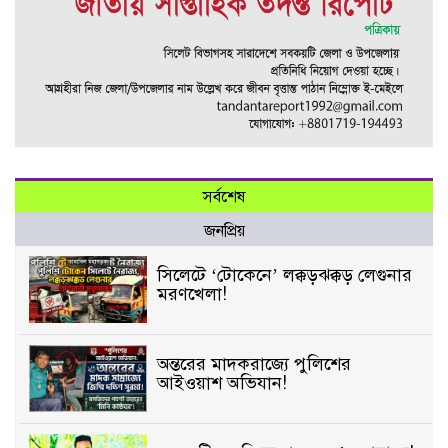
সর্বশেষ
জনপ্রিয়
সিলেটে ‘টোকেনে’ লক্কড়ঝক্কড় লেগুনার
মরণখেলা!
অন্তরের মাদকরাজ্যে পুলিশের
আইওয়াশ অভিযান!