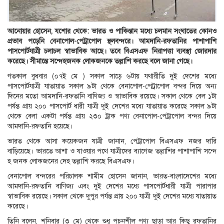
আনোয়ার হোসেন, যশোর থেকে: ভারত ও পাকিস্তান মধ্যে চলমান সংঘাতের কোনও
প্রভাব পড়েনি বেনাপোল-পেট্রাপোল স্থলবন্দরে। আমদানি-রফতানির পাশাপাশি
পাসপোর্টযাত্রী চলাচল স্বাভাবিক আছে। তবে বিএসএফ নিরাপত্তা ব্যবস্থা জোরদার
করেছে। সীমান্তে সন্দেহজনক লোকজনকে তল্লাশি করছে বলে জানা গেছে।
গতকাল বুধবার (০৭ই মে ) সকাল সাড়ে ৬টায় যথারীতি দুই দেশের মধ্যে
পাসপোর্টযাত্রী যাতায়াত সকাল ৯টা থেকে বেনাপোল-পেট্রাপোল বন্দর দিয়ে অন্য
দিনের মতো আমদানি-রফতানি বাণিজ্য ও স্বাভাবিক রয়েছে। সকাল থেকে বেল ১টা
পর্যন্ত প্রায় ২০০ পাসপোর্ট ধারী যাত্রী দুই দেশের মধ্যে যাতায়াত করেছে সকাল ৯টা
থেকে বেলা একটা পর্যন্ত প্রায় ২৩০ ট্রাক পণ্য বেনাপোল-পেট্রাপোল বন্দর দিয়ে
আমদানি-রফতানি হয়েছে।
ভারত থেকে আসা কয়েকজন যাত্রী জানান, পেট্রাপোল বিএসএফ নজর দারি
বাড়িয়েছে। ভারতে আশা ও যাওয়ার পথে যাত্রীদের ব্যাগেজ তল্লাশির পাশাপাশি সন্দে
হ জনক লোকজনের দেহ তল্লাশি করছে বিএসএফ।
বেনাপোল বন্দরের পরিচালক শামীম হোসেন জানান, ভারত-বাংলাদেশের মধ্যে
আমদানি-রফতানি বাণিজ্য এবং দুই দেশের মধ্যে পাসপোর্টধারী যাত্রী পারাপার
স্বাভাবিক রয়েছে। সকাল থেকে দুপুর পর্যন্ত প্রায় ২০০ যাত্রী দুই দেশের মধ্যে যাতায়াত
করেছে।
তিনি বলেন, শনিবার (৩ মে) থেকে শুধু পচনশীল পণ্য ছাড়া আর কিছু রফতানির