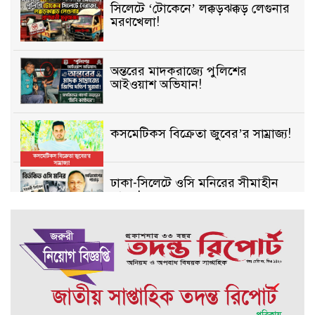
সিলেটে ‘টোকেনে’ লক্কড়ঝক্কড় লেগুনার
মরণখেলা!
অন্তরের মাদকরাজ্যে পুলিশের
আইওয়াশ অভিযান!
কসমেটিকস বিক্রেতা জুবের’র সাম্রাজ্য!
ঢাকা-সিলেটে ওসি মনিরের সীমাহীন
তাণ্ডব!
সিলেটে প্রতারণার ভয়াবহ জাল,
পর্যটকের সর্বস্ব লুটের গল্প!
বিআইডিসি’তে ১৫ বছরের দখলদারিত্ব