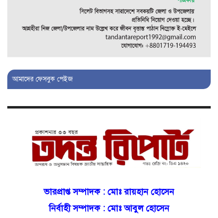
বজায় রাখতে মরিয়া ‘পিচ্চি’ আমিনুর!
কিশোরীকে যৌনপীড়নের পর
ভ্রূণহত্যার অপচেষ্টা, গোয়াইনঘাট জুড়ে
চাঞ্চল্য!
আমাদের ফেসবুক পেইজ
মোগলাবাজার থানা কার কবলে?
গোয়াইনঘাটে বিজিবির নাম ভাঙিয়ে
দুলালের রাজত্ব!
মোগলাবাজারে এসআই দয়াময়’র
ঘুষের রাজত্ব!
ভারপ্রাপ্ত সম্পাদক :
মোঃ রায়হান হোসেন
নির্বাহী সম্পাদক : মোঃ আবুল হোসেন
যন্ত্র বিকলের বাহানা: বেসরকারির