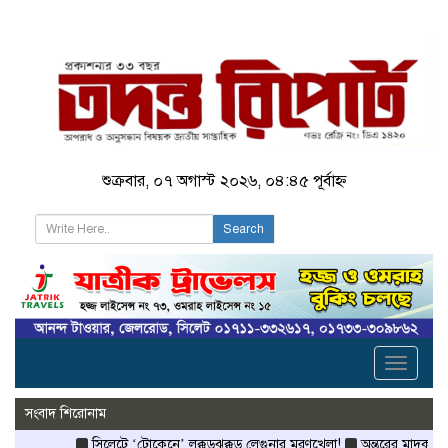
শুক্রবার, ০৭ অগাস্ট ২০২৬, ০৪:৪৫ পূর্বাহ্ন
Search
Toggle
navigati
সংবাদ শিরোনাম
সিলেটে ‘টোকেনে’ লক্কড়ঝক্কড় লেগুনার মরণখেলা!
অন্তরের মাদকরাজ্