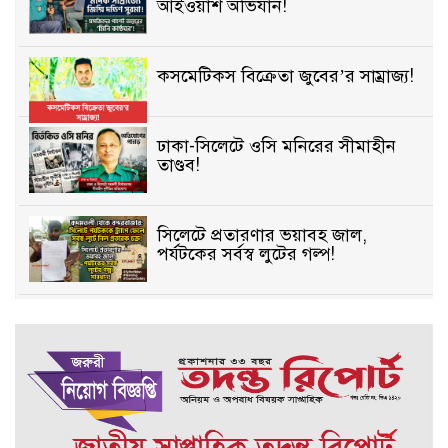
আইওয়াশ অভিযান!
কসমেটিকস বিক্রেতা জুবের’র সাম্রাজ্য!
ঢাকা-সিলেটে ওসি মনিরের সীমাহীন
তাণ্ডব!
সিলেটে প্রতারণার ভয়াবহ জাল,
পর্যটকের সর্বস্ব লুটের গল্প!
বিআইডিসি’তে ১৫ বছরের দখলদারিত্ব
বজায় রাখতে মরিয়া ‘পিচ্চি’ আমিনুর!
কিশোরীকে যৌনপীড়নের পর
ভ্রূণহত্যার অপচেষ্টা, গোয়াইনঘাট জুড়ে