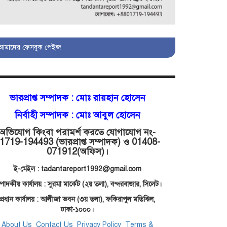
মোগলাবাজার থানা কার কবলে?
আমাদের ফেসবুক পেইজ
গোয়াইনঘাটে বিজিবির নাম
ভাঙিয়ে দুলালের রাজত্ব!
ভারপ্রাপ্ত সম্পাদক :
মোঃ রায়হান হোসেন
মোগলাবাজারে এসআই
নির্বাহী সম্পাদক : মোঃ আবুল হোসেন
দয়াময়’র ঘুষের রাজত্ব!
অভিযোগ কিংবা পরামর্শ করতে যোগাযোগ নং-
1719-194493 (ভারপ্রাপ্ত সম্পাদক) ও 01408-
071912
(অফিস)।
যন্ত্র বিকলের বাহানা:
বেসরকারির শোষণে জিম্মি
ই-মেইল : tadantareport1992@gmail.com
ওসমানীর রোগীরা!
্পাদকীয় কার্যালয় : সুরমা মার্কেট (২য় তলা),
বন্দরবাজার, সিলেট।
প্রধান কার্যালয় : আলীজা ভবন (৩য় তলা), ফকিরাপুল মতিঝিল,
শাহপরানের পর
ঢাকা-১০০০।
মোগলাবাজারেও ওসি মনিরের
About Us
Contact Us
Privacy Policy
Terms &
ত্রাসের রাজত্ব, মুখ খুললেন