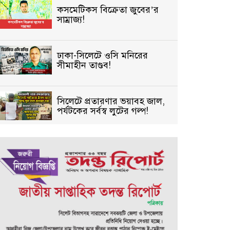
কসমেটিকস বিক্রেতা জুবের’র
সাম্রাজ্য!
ঢাকা-সিলেটে ওসি মনিরের
সীমাহীন তাণ্ডব!
সিলেটে প্রতারণার ভয়াবহ জাল,
পর্যটকের সর্বস্ব লুটের গল্প!
বিআইডিসি’তে ১৫ বছরের
দখলদারিত্ব বজায় রাখতে মরিয়া
‘পিচ্চি’ আমিনুর!
কিশোরীকে যৌনপীড়নের পর
ভ্রূণহত্যার অপচেষ্টা, গোয়াইনঘাট
জুড়ে চাঞ্চল্য!