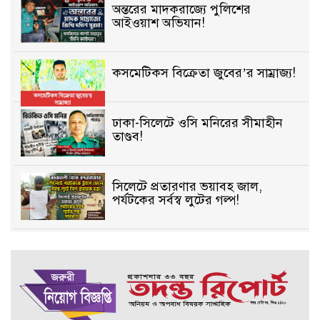
অন্তরের মাদকরাজ্যে পুলিশের
আইওয়াশ অভিযান!
কসমেটিকস বিক্রেতা জুবের’র সাম্রাজ্য!
ঢাকা-সিলেটে ওসি মনিরের সীমাহীন
তাণ্ডব!
সিলেটে প্রতারণার ভয়াবহ জাল,
পর্যটকের সর্বস্ব লুটের গল্প!
বিআইডিসি’তে ১৫ বছরের দখলদারিত্ব
বজায় রাখতে মরিয়া ‘পিচ্চি’ আমিনুর!
কিশোরীকে যৌনপীড়নের পর