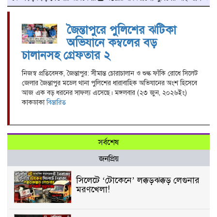
জৈন্তাপুরে পুলিশের ঝটিকা
অভিযানে কম্বলের বড়
চালানসহ গ্রেফতার ২
নিজস্ব প্রতিবেদক, জৈন্তাপুর: সীমান্ত চোরাচালান ও শুল্ক ফাঁকি রোধে সিলেট
জেলার জৈন্তাপুর মডেল থানা পুলিশের ধারাবাহিক অভিযানের অংশ হিসেবে
আজ এক বড় ধরনের সাফল্য এসেছে। মঙ্গলবার (২৩ জুন, ২০২৬ইং)
কাকডাকা
বিস্তারিত
সর্বশেষ
জনপ্রিয়
সিলেটে ‘টোকেনে’ লক্কড়ঝক্কড় লেগুনার
মরণখেলা!