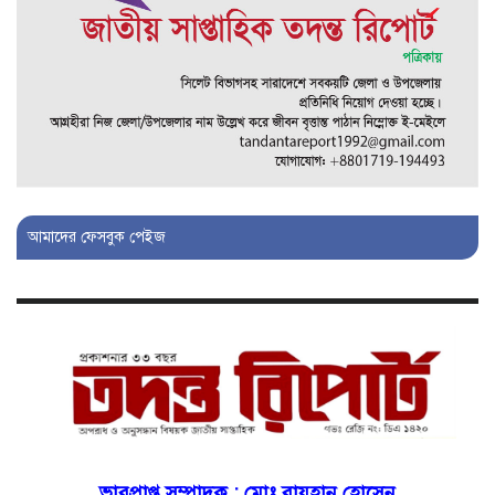
ভ্রূণহত্যার অপচেষ্টা, গোয়াইনঘাট জুড়ে
চাঞ্চল্য!
মোগলাবাজার থানা কার কবলে?
গোয়াইনঘাটে বিজিবির নাম ভাঙিয়ে
দুলালের রাজত্ব!
আমাদের ফেসবুক পেইজ
মোগলাবাজারে এসআই দয়াময়’র
ঘুষের রাজত্ব!
যন্ত্র বিকলের বাহানা: বেসরকারির
শোষণে জিম্মি ওসমানীর রোগীরা!
শাহপরানের পর মোগলাবাজারেও ওসি
ভারপ্রাপ্ত সম্পাদক :
মোঃ রায়হান হোসেন