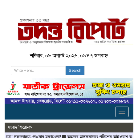
শনিবার, ০৮ অগাস্ট ২০২৬, ০৬:৪৭ অপরাহ্ন
Search
Toggle
navigati
সংবাদ শিরোনাম
েনে’ লক্কড়ঝক্কড় লেগুনার মরণখেলা!
অন্তরের মাদকরাজ্যে পুলিশের আইওয়াশ অভিযান