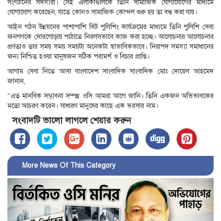
সংগঠনের সদস্যরা। সেই এলাকাগুলিকে তিনি সামাজিক যোগাযোগের মাধ্যমে
যোগাযোগ করেছেন, যাতে কোনও সামাজিক কোন্দল শুরু হয় তা বন্ধ করা যায়।
আইন গঠন উন্নয়নের পাশাপাশি বিট পুলিশিং কার্যক্রমের মাধ্যমে তিনি পুলিশি সেবা
জনগণকে দোরগোড়ায় পাঠাতে নিরলসভাবে কাজ করা হচ্ছে। আলোচনার আলোচনার
প্রণতাও তার সময় সময় সময়টা অনেকটা স্বাভাবিকভাবে। নিরাপদ সমস্যা সমাধানের
জন্য নিশ্চিত হওয়া মানুষজন সঠিক পরামর্শ ও বিচার প্রাপ্তি।
আগাম সেবা নিতে আসা বাংলাদেশ সাংবাদিক সাংবাদিক মোঃ দোয়েল আহমেদ
জানান,
“এত মানবিক সম্ভাবনা সম্পন্ন ওসি আমরা আগে জানি। তিনি একজন অভিভাবকের
মতো আচরণ করেন। সাধারণ মানুষের কাছে এক ভরসার নাম।
সংবাদটি ভালো লাগলে শেয়ার করুন
More News Of This Category