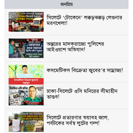
জনপ্রিয়
সিলেটে ‘টোকেনে’ লক্কড়ঝক্কড় লেগুনার
মরণখেলা!
অন্তরের মাদকরাজ্যে পুলিশের
আইওয়াশ অভিযান!
কসমেটিকস বিক্রেতা জুবের’র সাম্রাজ্য!
ঢাকা-সিলেটে ওসি মনিরের সীমাহীন
তাণ্ডব!
সিলেটে প্রতারণার ভয়াবহ জাল,
পর্যটকের সর্বস্ব লুটের গল্প!