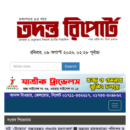
রবিবার, ০৯ অগাস্ট ২০২৬, ০২:২৮ পূর্বাহ্ন
Search
Toggle
navigati
সংবাদ শিরোনাম
োকেনে’ লক্কড়ঝক্কড় লেগুনার মরণখেলা!
অন্তরের মাদকরাজ্যে পুলিশের আইওয়াশ অভিযা