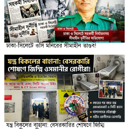
ঢাকা-সিলেটে ওসি মনিরের সীমাহীন তাণ্ডব!
যন্ত্র বিকলের বাহানা: বেসরকারির শোষণে জিম্মি