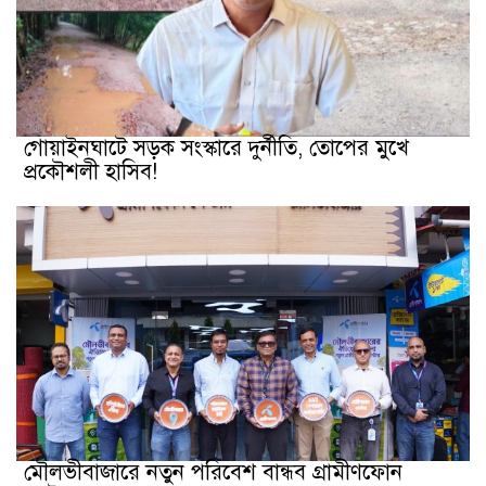
গোয়াইনঘাটে সড়ক সংস্কারে দুর্নীতি, তোপের মুখে
প্রকৌশলী হাসিব!
মৌলভীবাজারে নতুন পরিবেশ বান্ধব গ্রামীণফোন