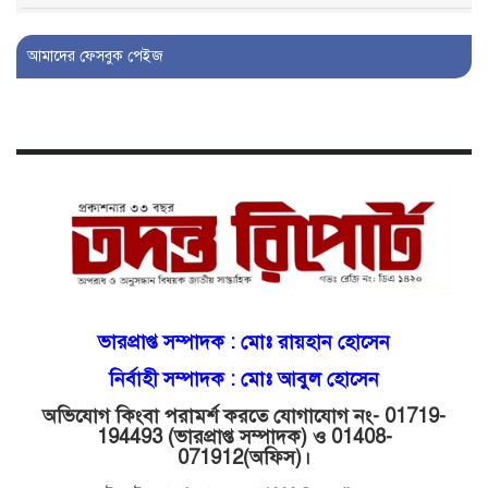
বিআইডিসি’তে ১৫ বছরের দখলদারিত্ব
আমাদের ফেসবুক পেইজ
বজায় রাখতে মরিয়া ‘পিচ্চি’ আমিনুর!
কিশোরীকে যৌনপীড়নের পর
ভ্রূণহত্যার অপচেষ্টা, গোয়াইনঘাট জুড়ে
চাঞ্চল্য!
মোগলাবাজার থানা কার কবলে?
গোয়াইনঘাটে বিজিবির নাম ভাঙিয়ে
ভারপ্রাপ্ত সম্পাদক :
মোঃ রায়হান হোসেন
দুলালের রাজত্ব!
নির্বাহী সম্পাদক : মোঃ আবুল হোসেন
অভিযোগ কিংবা পরামর্শ করতে যোগাযোগ নং- 01719-
মোগলাবাজারে এসআই দয়াময়’র
194493 (ভারপ্রাপ্ত সম্পাদক) ও 01408-
ঘুষের রাজত্ব!
071912
(অফিস)।