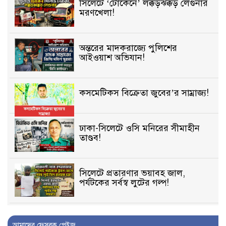
সিলেটে ‘টোকেনে’ লক্কড়ঝক্কড় লেগুনার
মরণখেলা!
অন্তরের মাদকরাজ্যে পুলিশের
আইওয়াশ অভিযান!
কসমেটিকস বিক্রেতা জুবের’র সাম্রাজ্য!
ঢাকা-সিলেটে ওসি মনিরের সীমাহীন
তাণ্ডব!
সিলেটে প্রতারণার ভয়াবহ জাল,
পর্যটকের সর্বস্ব লুটের গল্প!
বিআইডিসি’তে ১৫ বছরের দখলদারিত্ব
আমাদের ফেসবুক পেইজ