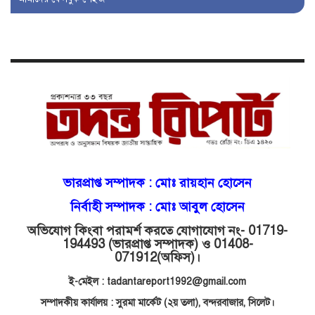
বজায় রাখতে মরিয়া ‘পিচ্চি’ আমিনুর!
কিশোরীকে যৌনপীড়নের পর
ভ্রূণহত্যার অপচেষ্টা, গোয়াইনঘাট জুড়ে
চাঞ্চল্য!
মোগলাবাজার থানা কার কবলে?
গোয়াইনঘাটে বিজিবির নাম ভাঙিয়ে
ভারপ্রাপ্ত সম্পাদক :
মোঃ রায়হান হোসেন
দুলালের রাজত্ব!
নির্বাহী সম্পাদক : মোঃ আবুল হোসেন
অভিযোগ কিংবা পরামর্শ করতে যোগাযোগ নং- 01719-
মোগলাবাজারে এসআই দয়াময়’র
194493 (ভারপ্রাপ্ত সম্পাদক) ও 01408-
ঘুষের রাজত্ব!
071912
(অফিস)।
ই-মেইল : tadantareport1992@gmail.com
যন্ত্র বিকলের বাহানা: বেসরকারির
সম্পাদকীয় কার্যালয় : সুরমা মার্কেট (২য় তলা),
বন্দরবাজার, সিলেট।
শোষণে জিম্মি ওসমানীর রোগীরা!