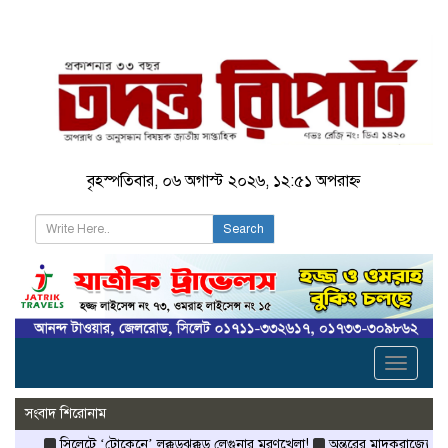
বৃহস্পতিবার, ০৬ অগাস্ট ২০২৬, ১২:৫১ অপরাহ্ন
Search
Toggle
navigati
সংবাদ শিরোনাম
সিলেটে ‘টোকেনে’ লক্কড়ঝক্কড় লেগুনার মরণখেলা!
অন্তরের মাদকরাজ্যে পুলি