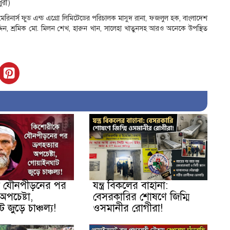
ুরী)
, মেরিনার্স ফুড এন্ড এগ্রো লিমিটেডের পরিচালক মাসুদ রানা, ফজলুল হক, বাংলাদেশ
দ্দিন, শ্রমিক মো. মিলন শেখ, হারুন খান, সালেহা খাতুনসহ আরও অনেকে উপস্থিত
ে যৌনপীড়নের পর
যন্ত্র বিকলের বাহানা:
 অপচেষ্টা,
বেসরকারির শোষণে জিম্মি
জুড়ে চাঞ্চল্য!
ওসমানীর রোগীরা!