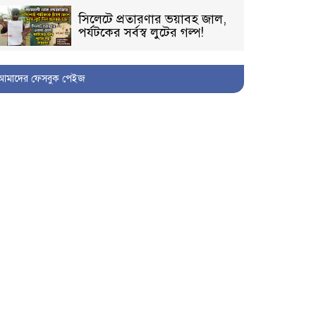
সিলেটে প্রতারণার ভয়াবহ জাল,
পর্যটকের সর্বস্ব লুটের গল্প!
আমাদের ফেসবুক পেইজ
বিআইডিসি’তে ১৫ বছরের
দখলদারিত্ব বজায় রাখতে মরিয়া
‘পিচ্চি’ আমিনুর!
কিশোরীকে যৌনপীড়নের পর
ভ্রূণহত্যার অপচেষ্টা, গোয়াইনঘাট
জুড়ে চাঞ্চল্য!
মোগলাবাজার থানা কার কবলে?
গোয়াইনঘাটে বিজিবির নাম
ভাঙিয়ে দুলালের রাজত্ব!