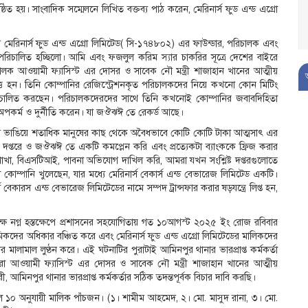
ঠিত হয়। সাংবাদিক সম্মেলনে লিখিত বক্তব্য পাঠ করেন, মেরিনার্স ফুড এন্ড এগ্রো
 মেরিনার্স ফুড এন্ড এগ্রো লিমিটেড( সি-১৭৪৮০২) এর ফাউন্ডার, পরিচালক এবং
রিচালিত হচ্ছিলো। আমি এবং ফজলুল করিম স্যার চাকরির সূত্রে দেশের বাইরে
িচালক আওয়ামী ফ্যাসিস্ট এর দোসর ও সাবেক নৌ মন্ত্রী শাজাহান খানের আত্মীয়
মত্ত হন। তিনি কোম্পানির রেজিস্ট্রেশনকৃত পরিচালকদের নিয়ে কখনো কোন মিটিং
ণে পরিচালিত করছেন। পরিচালকদেরদের সাথে তিনি কখনোই কোম্পানির জবাবদিহিতা
 অপকর্ম ও দুর্নীতি করেন। যা জঔঝঈ তে রেকর্ড আছে।
নাম ভাঙিয়ে শতাধিক মানুষের কাছ থেকে অবৈধভাবে কোটি কোটি টাকা আত্মসাৎ এর
িষ্ট দপ্তরে ও জঔঝঈ তে একটি কমপ্লেন করি এবং প্রত্যেকটা ব্যাংককে ফ্রিজ করার
শাখা, বিএসটিআই, পাবনা অভিযোগ দাখিল করি, আমরা যখন সংশ্লিষ্ট দপ্তরগুলোতে
োম্পানি খুলেছেন, যার মধ্যে মেরিনার্স বেকার্স এন্ড বেভারেজ লিমিটেড একটি।
েকারস এন্ড বেভারেজ লিমিটেডের নামে সম্পদ ট্রান্সফার করার ষড়যন্ত্রে লিপ্ত হন,
্ষ নগ্ন হস্তক্ষেপে প্রশাসনের সহযোগিতায় গত ১০আগস্ট ২০২৫ ইং রোজ রবিবার
শ্রমিকদের অধিকার বঞ্চিত করে এবং মেরিনার্স ফুড এন্ড এগ্রো লিমিটেডের মালিকদের
র মালামাল লুণ্ঠন করে। এই ঘটনাটির পুরাটাই আমিনপুর থানার ভারপ্রাপ্ত কর্মকর্তা
আমরা আওয়ামী ফ্যাসিস্ট এর দোসর ও সাবেক নৌ মন্ত্রী শাজাহান খানের আত্মীয়
িনপুর থানার ভারপ্রাপ্ত কর্মকর্তার সঠিক তদন্তপূর্বক বিচার দাবি করছি।
ডিউল ১০ অনুযায়ী মালিক পাঁচজন। (১। শামীম আহমেদ, ২। মো. মাসুদ রানা, ৩। মো.