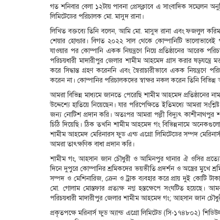
গত শনিবার বেলা ১২টায় পাবনা প্রেসক্লাবে এ সাংবাদিক সম্মেলন অনুষ্
লিমিটেডের পরিচালক মো. মাসুদ রানা।
লিখিত বক্তব্যে তিনি বলেন, আমি মো. মাসুদ রানা এবং ফজলুল করিম
শেয়ার হোল্ডার। বিগত ২০২২ সাল থেকে কোম্পানিটি ভালোভাবেই প
যাওয়ার পর কোম্পানি একক নিয়ন্ত্রণে নিয়ে প্রতিষ্ঠানের আরেক পর
পরিচয়ধারী মাদারীপুর জেলার শামীম আহমেদ গ্রাস করার ষড়যন্ত্রে 
করে সিদ্ধান্ত গ্রহণ করেননি এবং স্বৈরাচারীভাবে একক নিয়ন্ত্র
করেন না। কোম্পানির পরিচালকদের স্বাক্ষর নকল করেন তিনি বিভিন্ন
আমরা বিভিন্ন মাধ্যমে জানতে পেরেছি শামীম আহমেদ প্রতিষ্ঠানের 
উদ্দেশ্যে হাতিয়ে নিয়েছেন। যার পরিপেক্ষিতে ইতিমধ্যে আমরা সংশ্ল
জন্য নোটিশ প্রদান করি। অতঃপর আমরা পল্লী বিদ্যুৎ কাশীনাথপুর 
চিঠি দিয়েছি। ঠিক তখনি শামীম আহমেদ গং বিভিন্ননামে অনেকগুলো ক
শামীম আহমেদ মেরিনারস ফুড এন্ড এগ্রো লিমিটেডের সম্পদ মেরিনার্স ব
আমরা তাৎক্ষণিক বাধা প্রদান করি।
শামীম গং, আহসান জান চৌধুরী ও আমিনপুর থানার ঐ ওসির প্রত্যেক
দিনে দুপুরে কোম্পানির শ্রমিকদের ভয়ভীতি প্রদর্শন ও অস্ত্রের মুখে 
সম্পদ ও মেশিনারিজ, ক্রেন ও ট্রাক ব্যবহার করে প্রায় দুই কোটি টাকা
মো. গোলাম মোস্তফার প্রত্যক্ষ নগ্ন হস্তক্ষেপে সংঘটিত হয়েছে। 
পরিচয়ধারী মাদারীপুর জেলার শামীম আহমেদ গং; আহসান জান চৌধুরী, আম
প্রকৃতপক্ষে মরিনার্স ফুড অ্যান্ড এগ্রো লিমিটেড (সি-১৭৪৮০২) শি