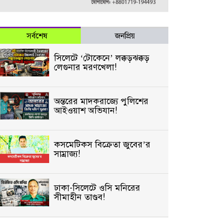
সর্বশেষ
জনপ্রিয়
সিলেটে ‘টোকেনে’ লক্কড়ঝক্কড়
লেগুনার মরণখেলা!
অন্তরের মাদকরাজ্যে পুলিশের
আইওয়াশ অভিযান!
কসমেটিকস বিক্রেতা জুবের’র
সাম্রাজ্য!
ঢাকা-সিলেটে ওসি মনিরের
সীমাহীন তাণ্ডব!