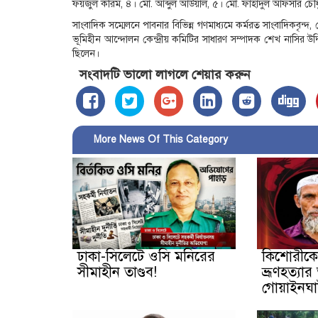
ফয়জুল করিম, ৪। মো. আব্দুল আউয়াল, ৫। মো. ফাহাদুল আফসার চৌধ
সাংবাদিক সম্মেলনে পাবনার বিভিন্ন গণমাধ্যমে কর্মরত সাংবাদিকবৃন্দ
ভূমিহীন আন্দোলন কেন্দ্রীয় কমিটির সাধারণ সম্পাদক শেখ নাসির উ
ছিলেন।
সংবাদটি ভালো লাগলে শেয়ার করুন
More News Of This Category
ঢাকা-সিলেটে ওসি মনিরের
কিশোরীক
সীমাহীন তাণ্ডব!
ভ্রূণহত্যার
গোয়াইনঘাট 