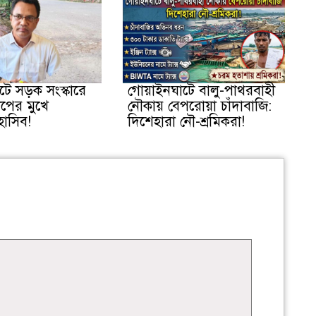
ে সড়ক সংস্কারে
গোয়াইনঘাটে বালু-পাথরবাহী
তোপের মুখে
নৌকায় বেপরোয়া চাঁদাবাজি:
হাসিব!
দিশেহারা নৌ-শ্রমিকরা!