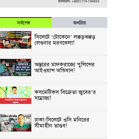
সর্বশেষ
জনপ্রিয়
সিলেটে ‘টোকেনে’ লক্কড়ঝক্কড়
লেগুনার মরণখেলা!
অন্তরের মাদকরাজ্যে পুলিশের
আইওয়াশ অভিযান!
কসমেটিকস বিক্রেতা জুবের’র
সাম্রাজ্য!
ঢাকা-সিলেটে ওসি মনিরের
সীমাহীন তাণ্ডব!