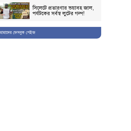
সিলেটে প্রতারণার ভয়াবহ জাল,
পর্যটকের সর্বস্ব লুটের গল্প!
আমাদের ফেসবুক পেইজ
বিআইডিসি’তে ১৫ বছরের
দখলদারিত্ব বজায় রাখতে মরিয়া
‘পিচ্চি’ আমিনুর!
কিশোরীকে যৌনপীড়নের পর
ভ্রূণহত্যার অপচেষ্টা, গোয়াইনঘাট
জুড়ে চাঞ্চল্য!
মোগলাবাজার থানা কার কবলে?
গোয়াইনঘাটে বিজিবির নাম
ভাঙিয়ে দুলালের রাজত্ব!