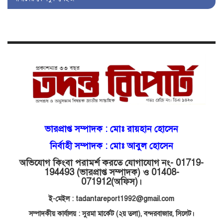
বজায় রাখতে মরিয়া ‘পিচ্চি’ আমিনুর!
কিশোরীকে যৌনপীড়নের পর
ভ্রূণহত্যার অপচেষ্টা, গোয়াইনঘাট জুড়ে
চাঞ্চল্য!
মোগলাবাজার থানা কার কবলে?
গোয়াইনঘাটে বিজিবির নাম ভাঙিয়ে
ভারপ্রাপ্ত সম্পাদক :
মোঃ রায়হান হোসেন
দুলালের রাজত্ব!
নির্বাহী সম্পাদক : মোঃ আবুল হোসেন
অভিযোগ কিংবা পরামর্শ করতে যোগাযোগ নং- 01719-
মোগলাবাজারে এসআই দয়াময়’র
194493 (ভারপ্রাপ্ত সম্পাদক) ও 01408-
ঘুষের রাজত্ব!
071912
(অফিস)।
ই-মেইল : tadantareport1992@gmail.com
যন্ত্র বিকলের বাহানা: বেসরকারির
সম্পাদকীয় কার্যালয় : সুরমা মার্কেট (২য় তলা),
বন্দরবাজার, সিলেট।
শোষণে জিম্মি ওসমানীর রোগীরা!