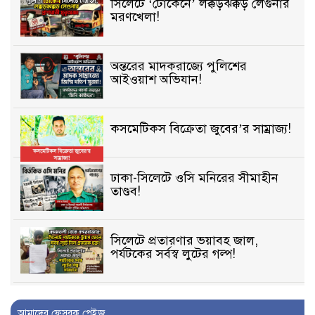
সিলেটে ‘টোকেনে’ লক্কড়ঝক্কড় লেগুনার
মরণখেলা!
অন্তরের মাদকরাজ্যে পুলিশের
আইওয়াশ অভিযান!
কসমেটিকস বিক্রেতা জুবের’র সাম্রাজ্য!
ঢাকা-সিলেটে ওসি মনিরের সীমাহীন
তাণ্ডব!
সিলেটে প্রতারণার ভয়াবহ জাল,
পর্যটকের সর্বস্ব লুটের গল্প!
বিআইডিসি’তে ১৫ বছরের দখলদারিত্ব
আমাদের ফেসবুক পেইজ