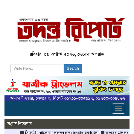
রবিবার, ০৯ অগাস্ট ২০২৬, ০৬:৫৫ অপরাহ্ন
Search
Toggle
navigati
সংবাদ শিরোনাম
সিলেটে ‘টোকেনে’ লক্কড়ঝক্কড় লেগুনার মরণখেলা!
অন্তরের মাদকরাজ্যে 