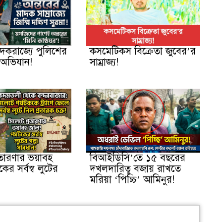
াদকরাজ্যে পুলিশের
কসমেটিকস বিক্রেতা জুবের’র
অভিযান!
সাম্রাজ্য!
রতারণার ভয়াবহ
বিআইডিসি’তে ১৫ বছরের
কের সর্বস্ব লুটের
দখলদারিত্ব বজায় রাখতে
মরিয়া ‘পিচ্চি’ আমিনুর!