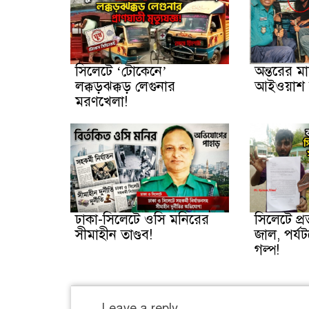
সিলেটে ‘টোকেনে’
অন্তরের ম
লক্কড়ঝক্কড় লেগুনার
আইওয়াশ 
মরণখেলা!
ঢাকা-সিলেটে ওসি মনিরের
সিলেটে প্
সীমাহীন তাণ্ডব!
জাল, পর্যট
গল্প!
Leave a reply