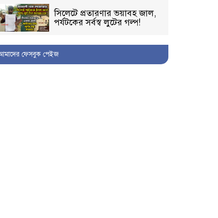
সিলেটে প্রতারণার ভয়াবহ জাল,
পর্যটকের সর্বস্ব লুটের গল্প!
আমাদের ফেসবুক পেইজ
বিআইডিসি’তে ১৫ বছরের
দখলদারিত্ব বজায় রাখতে মরিয়া
‘পিচ্চি’ আমিনুর!
কিশোরীকে যৌনপীড়নের পর
ভ্রূণহত্যার অপচেষ্টা, গোয়াইনঘাট
জুড়ে চাঞ্চল্য!
মোগলাবাজার থানা কার কবলে?
গোয়াইনঘাটে বিজিবির নাম
ভাঙিয়ে দুলালের রাজত্ব!