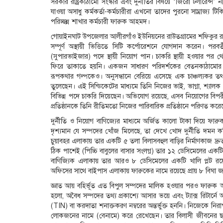
সরকার রাষ্ট্রকাঠামো সংস্কার এবং দুর্নীতির বিষয়ে ‘জিরো টলারেন্
যাওয়া অসাধু কর্মকর্তা-কর্মচারীরা এখনো তাদের পুরনো সাম্রাজ্য
পরিচ্ছন্ন শাখার কর্মচারী ফারুক আহমদ।
গোয়াইনঘাট উপজেলার আলীরগাঁও ইউনিয়নের রাউতগ্রামের শফিকুর রহম
সম্পূর্ণ অস্থায়ী ভিত্তিতে সিটি কর্পোরেশনে যোগদান করেন। পর
(সুপারভাইজার) পদে স্থায়ী নিয়োগ পান। চাকরি স্থায়ী হওয়ার পর
ফিরে তাকাতে হয়নি। একজন সাধারণ পরিদর্শকের বেতনকাঠামোর গণ্
রূপকথার গল্পকেও। অনুসন্ধানে বেরিয়ে এসেছে এক চাঞ্চল্যকর তথ
তুলেছেন। এই সিন্ডিকেটের মাধ্যমে তিনি নিজের ভাই, ভাগ্না, শ্যালক
বিভিন্ন পদে চাকরি দিয়েছেন। অভিযোগ রয়েছে, এসব নিয়োগের বিপর
প্রতিষ্ঠানকে তিনি রীতিমতো নিজের পারিবারিক প্রতিষ্ঠানে পরিণত কর
দুর্নীতি ও নিয়োগ বাণিজ্যের মাধ্যমে অর্জিত কালো টাকা দিয়ে ফ
দৃশ্যমান যে সম্পদের খোঁজ মিলেছে, তা দেখে খোদ দুর্নীতি দমন
চুয়াবহর এলাকায় তার একটি ৫ তলা বিলাসবহুল বাড়ির নির্মাণকাজ দ
ঠিক পাশেই (পিচ্চি বাবুলের বাসার সংলগ্ন) তার ১২ ডেসিমেলের একট
বাণিজ্যিক এলাকায় তার আরও ৮ ডেসিমেলের একটি খালি প্লট র
অফিসের সাথে বাইপাস এলাকায় ফারুকের নামে রয়েছে প্রায় ৮ বিঘা জমি,
জ্ঞাত আয় বহির্ভূত এত বিপুল সম্পদের মালিক হওয়ার পরও ফারুক আহম
হলো, অবৈধ সম্পদের তথ্য প্রকাশ্যে আসার ভয়ে এবং ট্যাক্স রিটার্ন
(TIN) বা করদাতা শনাক্তকরণ নম্বরের অন্তর্ভুক্ত হননি। নিজেকে ন
লোকজনের নামে (বেনামে) করে রেখেছেন। তার বিলাসী জীবনের ছাপ 