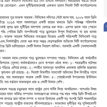
স’ নীতি গ্রহণ করলেও সিসিকের চিত্র যেন এখনো বদলায়নি। ধরাছোঁয়ার বাইরে থেকে
 টিকিয়ে রেখেছেন। এমন দুর্নীতিবাজদেরই একজন হলেন সিলেট সিটি কর্পোরেশনের
ানের পুত্র ফারুক আহমদ। সিসিকের নথিপত্র ঘেঁটে জানা যায়, ২০০৬ সালে তিনি
বর্তীতে ২০১৩ সালে আদালতের একটি রায়ের মাধ্যমে তিনি পরিচ্ছন্ন পরিদর্শক
 থেকেই মূলত তার দুর্নীতির ডালপালা মেলতে শুরু করে। এরপর তাকে আর পেছনে
ডি পেরিয়ে তিনি অল্পদিনেই গড়ে তুলেছেন বিপুল বিত্তবৈভব, যা হার মানায়
্য। ফারুক আহমদ সিসিকের অভ্যন্তরে নিজের একটি শক্তিশালী সিন্ডিকেট গড়ে
 এবং নিকটাত্মীয় থেকে শুরু করে অন্তত দেড়শতাধিক ব্যক্তিকে সিটি কর্পোরেশনের
ীতে তিনি চালিয়েছেন কোটি টাকার নিয়োগ বাণিজ্য। সরকারি একটি সেবাদানকারী
েছেন।
ারুক আহমদ নামে-বেনামে গড়ে তুলেছেন সম্পদের পাহাড়। সিসিকের এই কর্মচারীর
 কমিশনের (দুদক) কর্মকর্তাদেরও চোখ কপালে ওঠার কথা। ১। শহরতলীর বটেশ্বর
্রুত গতিতে এগিয়ে চলছে। ২। নগরীর আলমপুর আবাসিক এলাকায় হাফিজি মাদ্রাসার
ি মূল্যবান প্লট রয়েছে। ৩। সিলেট বিভাগীয় পাসপোর্ট অফিসের ঠিক বিপরীত পাশে
য়েছে, যার বাজারমূল্য কয়েক কোটি টাকা। ৪। গোয়াইনঘাট উপজেলার ইউনিয়ন
 যার বর্তমান বাজারমূল্য প্রায় ৩ কোটি টাকার বেশি।
দ অত্যন্ত চতুরতার সাথে রাষ্ট্রের চোখ ফাঁকি দিয়ে আসছিলেন। আশ্চর্যের বিষয়
ে আয়ের সাথে অর্জিত সম্পদের অসামঞ্জস্যতা ঢাকতে গত বছর পর্যন্ত তিনি টিআইএন
িরাপদ রাখতে তার অবৈধ সম্পদ ও ব্যাংক হিসাবের একটি বড় অংশই তিনি শশুরবাড়ির
পড়েছে আত্মীয়-স্বজনের জীবনযাত্রাতেও। ফারুকের দুর্নীতির বড় সুবিধাভোগী