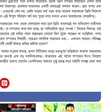
িকের ড্রাইভার পদে চাকরি দিয়েছেন, তাকে তিনি উপহার দিয়েছেন একটি দামি
রটিলা সৈয়দপুর এলাকায় ফারুকের একটি বাসাতেই বসবাস করেন। তার অপর এক
স। এখানেই শেষ নয়, মোটা অঙ্কের অর্থ খরচ করে আরেক শ্যালককে তিনি বিদেশে
ে এই বিপুল পরিমাণ অর্থ ব্যয় পুরো নগর ভবনে এখন আলোচনার কেন্দ্রবিন্দু।
গণমাধ্যমের পক্ষ থেকে যোগাযোগ করা হলে তিনি স্বভাবতই সব অভিযোগ অস্বীকার
 যে সম্পদের কথা বলা হচ্ছে, তা পারিবারিক সূত্রে পাওয়া।” নিজের বিরুদ্ধে ওঠা
ুকের এই দাবির সাথে বাস্তবতার কোনো মিল খুঁজে পাচ্ছেন না সংশ্লিষ্টরা। নগর
ল সম্পদের বিষয়টি। সচেতন নাগরিক সমাজের প্রশ্ন— একজন সামান্য পরিচ্ছন্ন
কোটি কোটি টাকার জমির মালিক হলেন?
িরিয়ে আনার সংগ্রাম করছে, তখন সিসিকের মতো গুরুত্বপূর্ণ প্রতিষ্ঠানে ফারুক আহমদের
্টেমের জন্যই এক বড় অশনিসংকেত। ফারুকের এই অবৈধ সম্পদের উৎস, নিয়োগ
তীয় রাজস্ব বোর্ডের (এনবিআর) মাধ্যমে সুষ্ঠু তদন্ত করে আইনি ব্যবস্থা গ্রহণ করা