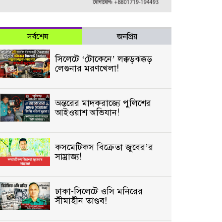
সর্বশেষ
জনপ্রিয়
সিলেটে ‘টোকেনে’ লক্কড়ঝক্কড়
লেগুনার মরণখেলা!
অন্তরের মাদকরাজ্যে পুলিশের
আইওয়াশ অভিযান!
কসমেটিকস বিক্রেতা জুবের’র
সাম্রাজ্য!
ঢাকা-সিলেটে ওসি মনিরের
সীমাহীন তাণ্ডব!