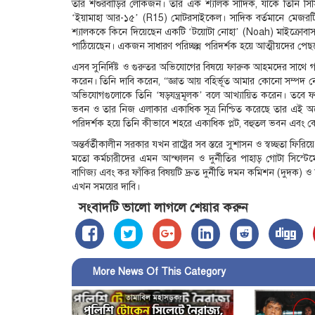
তার শশুরবাড়ির লোকজন। তার এক শ্যালক সাদিক, যাকে তিনি সিস
‘ইয়ামাহা আর-১৫’ (R15) মোটরসাইকেল। সাদিক বর্তমানে মেজ
শ্যালককে কিনে দিয়েছেন একটি ‘টয়োটা নোহা’ (Noah) মাইক্রোবা
পাঠিয়েছেন। একজন সাধারণ পরিচ্ছন্ন পরিদর্শক হয়ে আত্মীয়দের পেছন
এসব সুনির্দিষ্ট ও গুরুতর অভিযোগের বিষয়ে ফারুক আহমদের সাথে 
করেন। তিনি দাবি করেন, “জ্ঞাত আয় বহির্ভূত আমার কোনো সম্পদ নেই।
অভিযোগগুলোকে তিনি ‘ষড়যন্ত্রমূলক’ বলে আখ্যায়িত করেন। তবে ফার
ভবন ও তার নিজ এলাকার একাধিক সূত্র নিশ্চিত করেছে তার এই অঢে
পরিদর্শক হয়ে তিনি কীভাবে শহরে একাধিক প্লট, বহুতল ভবন এবং 
অন্তর্বর্তীকালীন সরকার যখন রাষ্ট্রের সব স্তরে সুশাসন ও স্বচ্ছতা ফ
মতো কর্মচারীদের এমন আস্ফালন ও দুর্নীতির পাহাড় গোটা সিস
বাণিজ্য এবং কর ফাঁকির বিষয়টি দ্রুত দুর্নীতি দমন কমিশন (দুদক) ও জা
এখন সময়ের দাবি।
সংবাদটি ভালো লাগলে শেয়ার করুন
More News Of This Category