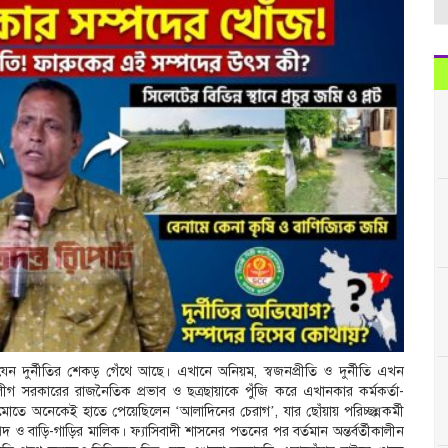
রে যেন দুর্নীতির শেকড় গেঁথে আছে। এখানে অনিয়ম, স্বজনপ্রীতি ও দুর্নীতি এখন
গ সরকারের রাজনৈতিক প্রভাব ও ছত্রছায়াকে পুঁজি করে এখানকার কর্মকর্তা-
োতে অনেকেই হাতে পেয়েছিলেন ‘আলাদিনের চেরাগ’, যার ছোঁয়ায় পরিচ্ছন্নকর্মী
দ ও বাড়ি-গাড়ির মালিক। ফ্যাসিবাদী শাসনের পতনের পর বর্তমান অন্তর্বর্তীকালীন