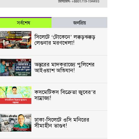
সর্বশেষ
জনপ্রিয়
সিলেটে ‘টোকেনে’ লক্কড়ঝক্কড়
লেগুনার মরণখেলা!
অন্তরের মাদকরাজ্যে পুলিশের
আইওয়াশ অভিযান!
কসমেটিকস বিক্রেতা জুবের’র
সাম্রাজ্য!
ঢাকা-সিলেটে ওসি মনিরের
সীমাহীন তাণ্ডব!