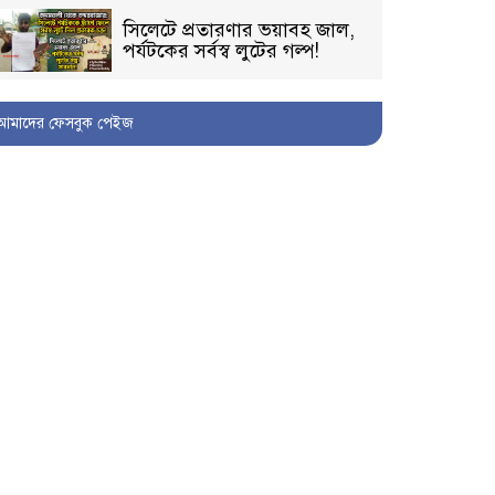
সিলেটে প্রতারণার ভয়াবহ জাল,
পর্যটকের সর্বস্ব লুটের গল্প!
আমাদের ফেসবুক পেইজ
বিআইডিসি’তে ১৫ বছরের
দখলদারিত্ব বজায় রাখতে মরিয়া
‘পিচ্চি’ আমিনুর!
কিশোরীকে যৌনপীড়নের পর
ভ্রূণহত্যার অপচেষ্টা, গোয়াইনঘাট
জুড়ে চাঞ্চল্য!
মোগলাবাজার থানা কার কবলে?
গোয়াইনঘাটে বিজিবির নাম
ভাঙিয়ে দুলালের রাজত্ব!