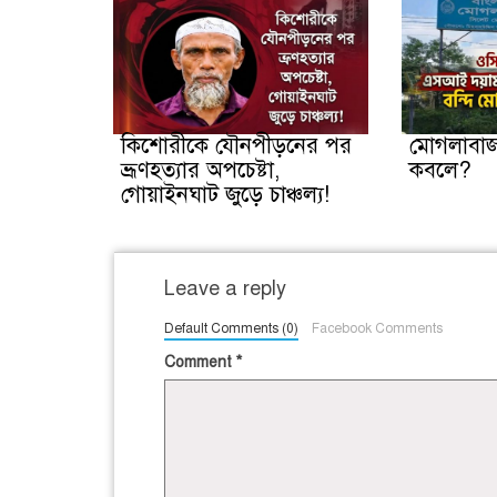
কিশোরীকে যৌনপীড়নের পর
মোগলাবাজ
ভ্রূণহত্যার অপচেষ্টা,
কবলে?
গোয়াইনঘাট জুড়ে চাঞ্চল্য!
Leave a reply
Default Comments (0)
Facebook Comments
Comment
*