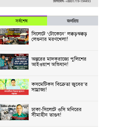
সর্বশেষ
জনপ্রিয়
সিলেটে ‘টোকেনে’ লক্কড়ঝক্কড়
লেগুনার মরণখেলা!
অন্তরের মাদকরাজ্যে পুলিশের
আইওয়াশ অভিযান!
কসমেটিকস বিক্রেতা জুবের’র
সাম্রাজ্য!
ঢাকা-সিলেটে ওসি মনিরের
সীমাহীন তাণ্ডব!