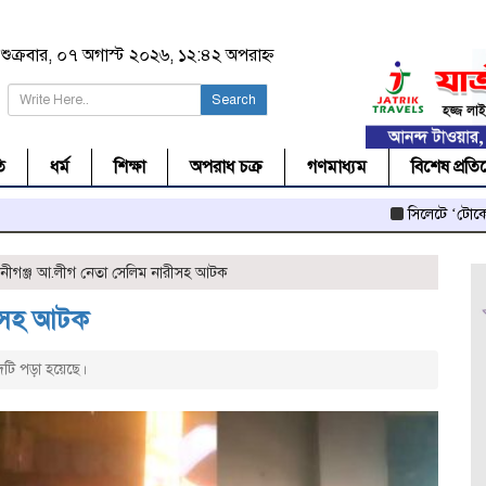
শুক্রবার, ০৭ অগাস্ট ২০২৬, ১২:৪২ অপরাহ্ন
Search
ি
ধর্ম
শিক্ষা
অপরাধ চক্র
গণমাধ্যম
বিশেষ প্রতি
সিলেটে ‘টোকেনে’ লক্কড়ঝ
নীগঞ্জ আ.লীগ নেতা সেলিম নারীসহ আটক
রীসহ আটক
টি পড়া হয়েছে।