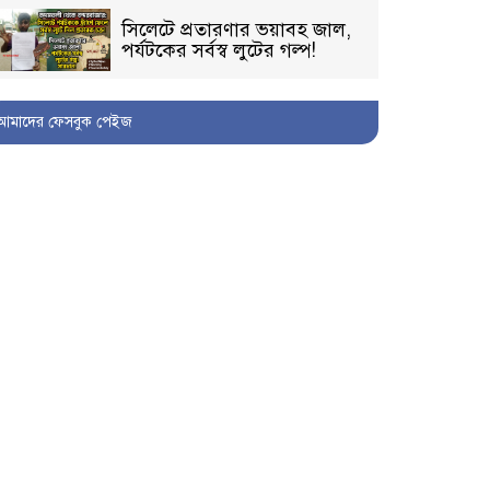
সিলেটে প্রতারণার ভয়াবহ জাল,
পর্যটকের সর্বস্ব লুটের গল্প!
আমাদের ফেসবুক পেইজ
বিআইডিসি’তে ১৫ বছরের
দখলদারিত্ব বজায় রাখতে মরিয়া
‘পিচ্চি’ আমিনুর!
কিশোরীকে যৌনপীড়নের পর
ভ্রূণহত্যার অপচেষ্টা, গোয়াইনঘাট
জুড়ে চাঞ্চল্য!
মোগলাবাজার থানা কার কবলে?
গোয়াইনঘাটে বিজিবির নাম
ভাঙিয়ে দুলালের রাজত্ব!