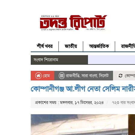
শীর্ষ খবর
জাতীয়
আন্তর্জাতিক
রাজনীত
সংবাদ শিরোনাম
হোম
রাজনীতি
,
সারা বাংলা
,
সিলেট
কোম্পা
কোম্পানীগঞ্জ আ.লীগ নেতা সেলিম না
প্রকাশের সময় : মঙ্গলবার, ১৭ ডিসেম্বর, ২০২৪
৭২৩ বার সংবাদ