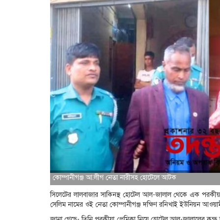
কোম্পানীগঞ্জ আ.লীগ নেতা নারীসহ হোটেলে আটক
সিলেটের লালবাজার সাকিনস্থ হোটেল আল-জালাল থেকে এক পরকী
সেলিম নামের ওই নেতা কোম্পানীগঞ্জ দক্ষিণ রনিখাই ইউনিয়ন আওয়া
জানা গেছে- তিনি পরকীয়া প্রেমিকা নিয়ে হোটেল আল-জালালের কক্ষ 