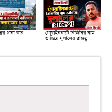
ার থানা কার
গোয়াইনঘাটে বিজিবির নাম
ভাঙিয়ে দুলালের রাজত্ব!