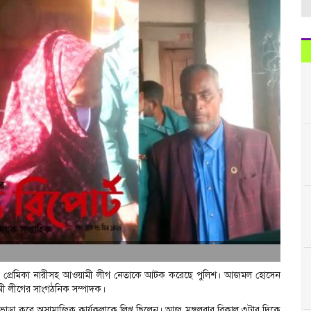
য় প্রেমিকা নারীসহ আওয়ামী লীগ নেতাকে আটক করেছে পুলিশ। আজমল হোসেন
মী লীগের সাংগঠনিক সম্পাদক।
ভাড়া করে অসামাজিক কার্যকলাকে লিপ্ত ছিলেন। আজ মঙ্গলবার বিকাল ৩টার দিকে