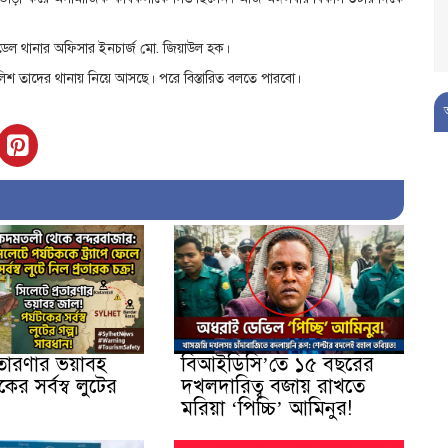
মডেল থানার অফিসার ইনচার্জ মো. জিয়াউল হক।
শ তাদের থানায় নিয়ে আসছে। পরে বিস্তারিত বলতে পারবো।
রতারণার ভয়াবহ
বিআইডিসি’তে ১৫ বছরের
কের সর্বস্ব লুটের
দখলদারিত্ব বজায় রাখতে
মরিয়া ‘পিচ্চি’ আমিনুর!