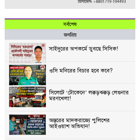
সর্বশেষ
জনপ্রিয়
সাইদুরের অপকর্মে ডুবছে সিসিক!
ওসি মনিরের বিচার হবে কবে?
সিলেটে ‘টোকেনে’ লক্কড়ঝক্কড় লেগুনার
মরণখেলা!
অন্তরের মাদকরাজ্যে পুলিশের
আইওয়াশ অভিযান!