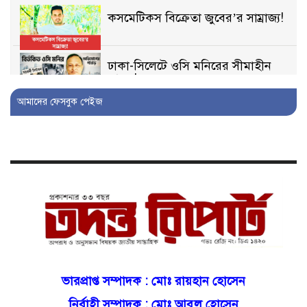
কসমেটিকস বিক্রেতা জুবের’র সাম্রাজ্য!
ঢাকা-সিলেটে ওসি মনিরের সীমাহীন
তাণ্ডব!
আমাদের ফেসবুক পেইজ
সিলেটে প্রতারণার ভয়াবহ জাল,
পর্যটকের সর্বস্ব লুটের গল্প!
বিআইডিসি’তে ১৫ বছরের দখলদারিত্ব
বজায় রাখতে মরিয়া ‘পিচ্চি’ আমিনুর!
কিশোরীকে যৌনপীড়নের পর
ভ্রূণহত্যার অপচেষ্টা, গোয়াইনঘাট জুড়ে
চাঞ্চল্য!
ভারপ্রাপ্ত সম্পাদক :
মোঃ রায়হান হোসেন
নির্বাহী সম্পাদক : মোঃ আবুল হোসেন