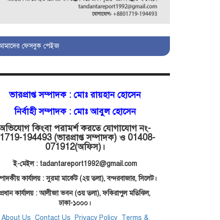
মোগলাবাজার থানা কার কবলে?
আমাদের ফেসবুক পেইজ
গোয়াইনঘাটে বিজিবির নাম
ভাঙিয়ে দুলালের রাজত্ব!
ভারপ্রাপ্ত সম্পাদক :
মোঃ রায়হান হোসেন
মোগলাবাজারে এসআই
নির্বাহী সম্পাদক : মোঃ আবুল হোসেন
দয়াময়’র ঘুষের রাজত্ব!
অভিযোগ কিংবা পরামর্শ করতে যোগাযোগ নং-
1719-194493 (ভারপ্রাপ্ত সম্পাদক) ও 01408-
071912
(অফিস)।
যন্ত্র বিকলের বাহানা:
বেসরকারির শোষণে জিম্মি
ই-মেইল : tadantareport1992@gmail.com
ওসমানীর রোগীরা!
্পাদকীয় কার্যালয় : সুরমা মার্কেট (২য় তলা),
বন্দরবাজার, সিলেট।
প্রধান কার্যালয় : আলীজা ভবন (৩য় তলা), ফকিরাপুল মতিঝিল,
শাহপরানের পর
ঢাকা-১০০০।
মোগলাবাজারেও ওসি মনিরের
About Us
Contact Us
Privacy Policy
Terms &
ত্রাসের রাজত্ব, মুখ খুললেন