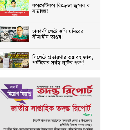
কসমেটিকস বিক্রেতা জুবের’র
সাম্রাজ্য!
ঢাকা-সিলেটে ওসি মনিরের
সীমাহীন তাণ্ডব!
সিলেটে প্রতারণার ভয়াবহ জাল,
পর্যটকের সর্বস্ব লুটের গল্প!
বিআইডিসি’তে ১৫ বছরের
দখলদারিত্ব বজায় রাখতে মরিয়া
‘পিচ্চি’ আমিনুর!
কিশোরীকে যৌনপীড়নের পর
ভ্রূণহত্যার অপচেষ্টা, গোয়াইনঘাট
জুড়ে চাঞ্চল্য!