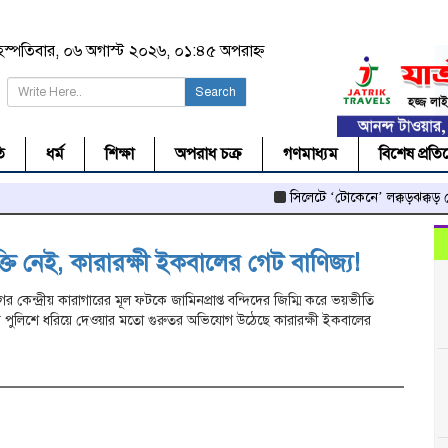
ৃহস্পতিবার, ০৬ অগাস্ট ২০২৬, ০১:৪৫ অপরাহ্ন
Search
ি
ধর্ম
শিক্ষা
অপরাধ চক্র
গণমাধ্যম
বিশেষ প্রতি
সিলেটে ‘টোকেনে’ লক্কড়ঝক্কড় লেগু
তি নেই, কারারক্ষী ইকবালের গেট বাণিজ্য!
র কেন্দ্রীয় কারাগারের মূল ফটকে জামিনপ্রাপ্ত বন্দিদের জিম্মি করে ভয়ভীতি
রায় পুলিশে ধরিয়ে দেওয়ার মতো গুরুতর অভিযোগ উঠেছে কারারক্ষী ইকবালের