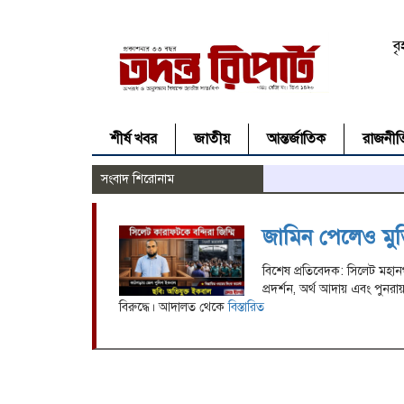
ব
শীর্ষ খবর
জাতীয়
আন্তর্জাতিক
রাজনীত
সংবাদ শিরোনাম
জামিন পেলেও মুক্
বিশেষ প্রতিবেদক: সিলেট মহানগ
প্রদর্শন, অর্থ আদায় এবং পুন
বিরুদ্ধে। আদালত থেকে
বিস্তারিত