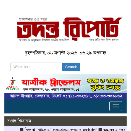
বৃহস্পতিবার, ০৬ অগাস্ট ২০২৬, ০৬:২৯ অপরাহ্ন
Search
Toggle
navigati
সংবাদ শিরোনাম
সিলেটে ‘টোকেনে’ লক্কড়ঝক্কড় লেগুনার মরণখেলা!
অন্তরের মাদকরাজ্যে 