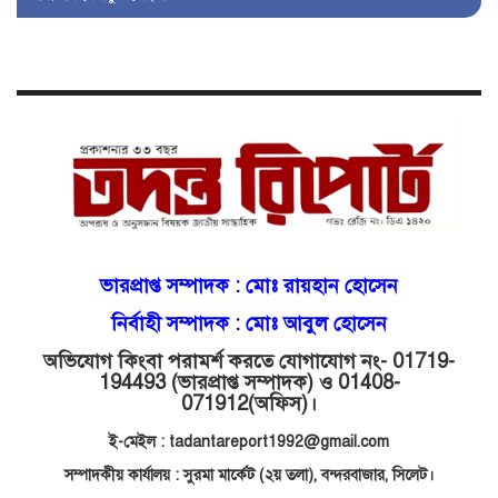
কিশোরীকে যৌনপীড়নের পর
ভ্রূণহত্যার অপচেষ্টা, গোয়াইনঘাট জুড়ে
চাঞ্চল্য!
মোগলাবাজার থানা কার কবলে?
গোয়াইনঘাটে বিজিবির নাম ভাঙিয়ে
ভারপ্রাপ্ত সম্পাদক :
মোঃ রায়হান হোসেন
দুলালের রাজত্ব!
নির্বাহী সম্পাদক : মোঃ আবুল হোসেন
অভিযোগ কিংবা পরামর্শ করতে যোগাযোগ নং- 01719-
মোগলাবাজারে এসআই দয়াময়’র
194493 (ভারপ্রাপ্ত সম্পাদক) ও 01408-
ঘুষের রাজত্ব!
071912
(অফিস)।
ই-মেইল : tadantareport1992@gmail.com
যন্ত্র বিকলের বাহানা: বেসরকারির
সম্পাদকীয় কার্যালয় : সুরমা মার্কেট (২য় তলা),
বন্দরবাজার, সিলেট।
শোষণে জিম্মি ওসমানীর রোগীরা!