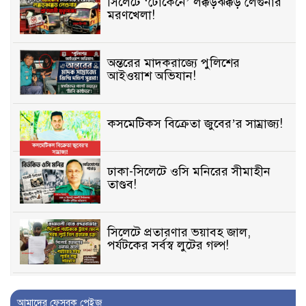
সিলেটে ‘টোকেনে’ লক্কড়ঝক্কড় লেগুনার
মরণখেলা!
অন্তরের মাদকরাজ্যে পুলিশের
আইওয়াশ অভিযান!
কসমেটিকস বিক্রেতা জুবের’র সাম্রাজ্য!
ঢাকা-সিলেটে ওসি মনিরের সীমাহীন
তাণ্ডব!
সিলেটে প্রতারণার ভয়াবহ জাল,
পর্যটকের সর্বস্ব লুটের গল্প!
বিআইডিসি’তে ১৫ বছরের দখলদারিত্ব
আমাদের ফেসবুক পেইজ
বজায় রাখতে মরিয়া ‘পিচ্চি’ আমিনুর!