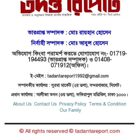
মোগলাবাজার থানা কার কবলে?
গোয়াইনঘাটে বিজিবির নাম ভাঙিয়ে
ভারপ্রাপ্ত সম্পাদক :
মোঃ রায়হান হোসেন
দুলালের রাজত্ব!
নির্বাহী সম্পাদক : মোঃ আবুল হোসেন
অভিযোগ কিংবা পরামর্শ করতে যোগাযোগ নং- 01719-
মোগলাবাজারে এসআই দয়াময়’র
194493 (ভারপ্রাপ্ত সম্পাদক) ও 01408-
ঘুষের রাজত্ব!
071912
(অফিস)।
ই-মেইল : tadantareport1992@gmail.com
যন্ত্র বিকলের বাহানা: বেসরকারির
সম্পাদকীয় কার্যালয় : সুরমা মার্কেট (২য় তলা),
বন্দরবাজার, সিলেট।
শোষণে জিম্মি ওসমানীর রোগীরা!
প্রধান কার্যালয় : আলীজা ভবন (৩য় তলা), ফকিরাপুল মতিঝিল, ঢাকা-১০০০।
About Us
Contact Us
Privacy Policy
Terms & Condition
Our Family
শাহপরানের পর মোগলাবাজারেও ওসি
মনিরের ত্রাসের রাজত্ব, মুখ খুললেন
সাবেক বডিগার্ড!
© All rights reserved © tadantareport.com