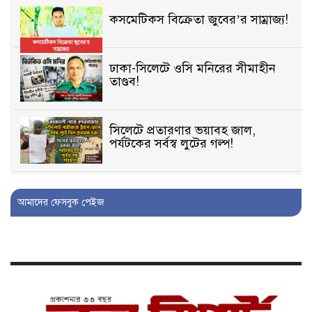
কসমেটিকস বিক্রেতা জুবের’র সাম্রাজ্য!
ঢাকা-সিলেটে ওসি মনিরের সীমাহীন
তাণ্ডব!
সিলেটে প্রতারণার ভয়াবহ জাল,
পর্যটকের সর্বস্ব লুটের গল্প!
বিআইডিসি’তে ১৫ বছরের দখলদারিত্ব
আমাদের ফেসবুক পেইজ
বজায় রাখতে মরিয়া ‘পিচ্চি’ আমিনুর!
কিশোরীকে যৌনপীড়নের পর
ভ্রূণহত্যার অপচেষ্টা, গোয়াইনঘাট জুড়ে
চাঞ্চল্য!