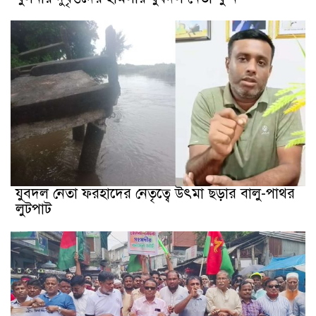
যুবদল নেতা ফরহাদের নেতৃত্বে উৎমা ছড়ার বালু-পাথর
লুটপাট