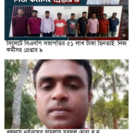
সিলেটে বিএনপি সভাপতির ৫১ লাখ টাকা ছিনতাই: নিজ
কর্মীসহ গ্রেপ্তার ৯
খুলনায় দুর্বৃত্তদের হামলায় যুবদল নেতা খু ন