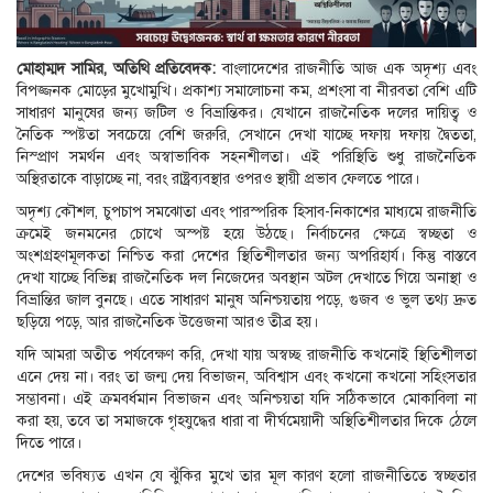
মোহাম্মদ সামির, অতিথি প্রতিবেদক:
বাংলাদেশের রাজনীতি আজ এক অদৃশ্য এবং
বিপজ্জনক মোড়ের মুখোমুখি। প্রকাশ্য সমালোচনা কম, প্রশংসা বা নীরবতা বেশি এটি
সাধারণ মানুষের জন্য জটিল ও বিভ্রান্তিকর। যেখানে রাজনৈতিক দলের দায়িত্ব ও
নৈতিক স্পষ্টতা সবচেয়ে বেশি জরুরি, সেখানে দেখা যাচ্ছে দফায় দফায় দ্বৈততা,
নিস্প্রাণ সমর্থন এবং অস্বাভাবিক সহনশীলতা। এই পরিস্থিতি শুধু রাজনৈতিক
অস্থিরতাকে বাড়াচ্ছে না, বরং রাষ্ট্রব্যবস্থার ওপরও স্থায়ী প্রভাব ফেলতে পারে।
অদৃশ্য কৌশল, চুপচাপ সমঝোতা এবং পারস্পরিক হিসাব-নিকাশের মাধ্যমে রাজনীতি
ক্রমেই জনমনের চোখে অস্পষ্ট হয়ে উঠছে। নির্বাচনের ক্ষেত্রে স্বচ্ছতা ও
অংশগ্রহণমূলকতা নিশ্চিত করা দেশের স্থিতিশীলতার জন্য অপরিহার্য। কিন্তু বাস্তবে
দেখা যাচ্ছে বিভিন্ন রাজনৈতিক দল নিজেদের অবস্থান অটল দেখাতে গিয়ে অনাস্থা ও
বিভ্রান্তির জাল বুনছে। এতে সাধারণ মানুষ অনিশ্চয়তায় পড়ে, গুজব ও ভুল তথ্য দ্রুত
ছড়িয়ে পড়ে, আর রাজনৈতিক উত্তেজনা আরও তীব্র হয়।
যদি আমরা অতীত পর্যবেক্ষণ করি, দেখা যায় অস্বচ্ছ রাজনীতি কখনোই স্থিতিশীলতা
এনে দেয় না। বরং তা জন্ম দেয় বিভাজন, অবিশ্বাস এবং কখনো কখনো সহিংসতার
সম্ভাবনা। এই ক্রমবর্ধমান বিভাজন এবং অনিশ্চয়তা যদি সঠিকভাবে মোকাবিলা না
করা হয়, তবে তা সমাজকে গৃহযুদ্ধের ধারা বা দীর্ঘমেয়াদী অস্থিতিশীলতার দিকে ঠেলে
দিতে পারে।
দেশের ভবিষ্যত এখন যে ঝুঁকির মুখে তার মূল কারণ হলো রাজনীতিতে স্বচ্ছতার