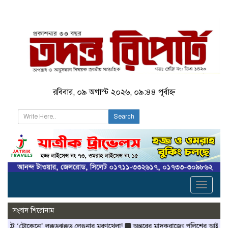
রবিবার, ০৯ অগাস্ট ২০২৬, ০৯:৪৪ পূর্বাহ্ন
Search
Toggle
navigati
সংবাদ শিরোনাম
নে’ লক্কড়ঝক্কড় লেগুনার মরণখেলা!
অন্তরের মাদকরাজ্যে পুলিশের আইওয়াশ অভিযান!