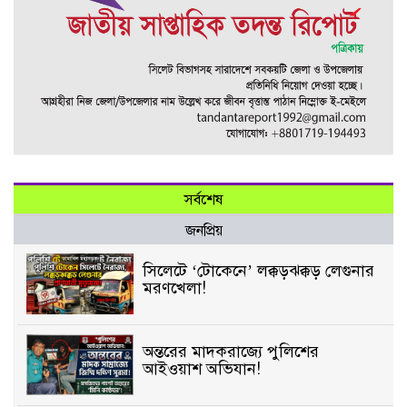
সর্বশেষ
জনপ্রিয়
সিলেটে ‘টোকেনে’ লক্কড়ঝক্কড় লেগুনার
মরণখেলা!
অন্তরের মাদকরাজ্যে পুলিশের
আইওয়াশ অভিযান!