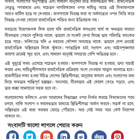
অভাব, সংলাপের অনুপস্থিতি এবং সাধারণ মানুষের প্রতি দায়বদ্ধতার ক্ষয়। রাজনৈতিক
নেতৃত্ব, গণমাধ্যম এবং সচেতন নাগরিকদের ওপর দায়িত্ব আছে এই বিভাজনকে
আরও জটিল হতে না দেওয়ার। জনগণকে বিভ্রান্ত করা বা অর্ধসত্যের ওপর ভিত্তি করে
সিদ্ধান্ত নেওয়া কোনো রাজনৈতিক শক্তির জন্য ইতিবাচক নয়।
সবচেয়ে উদ্বেগজনক দিক হলো যদি রাজনৈতিক দলগুলো স্বার্থ বা ক্ষমতার কারণে
নীরবতার পেছনে লুকিয়ে থাকে, তাহলে যে সংকট দেখা দিচ্ছে তার পরিণতি ভয়ংকর
হতে পারে। ভবিষ্যতে যদি এ ধরনের কৌশল অব্যাহত থাকে, তাহলে দেশ ক্রমেই
রাজনৈতিক অস্থিরতার দিকে ঝুঁকবে। গণতান্ত্রিক চর্চা, সংলাপ এবং আইনশৃঙ্খলার
জায়গা ক্রমেই ক্ষুণ্ণ হবে, এবং সাধারণ মানুষই সবচেয়ে বেশি ক্ষতিগ্রস্ত হবে।
এই মুহূর্তে সময় এসেছে সচেতন হওয়ার। জনগণকে বিভ্রান্ত না হওয়ার, তথ্য যাচাই
করার এবং দায়িত্বশীলভাবে রাজনৈতিক প্রক্রিয়ায় অংশ নেওয়ার আহ্বান জানাতে হবে।
রাজনীতির লক্ষ্য হওয়া উচিত দেশের স্থিতিশীলতা, মানুষের কল্যাণ এবং সংলাপের মধ্য
দিয়ে ক্ষমতার শান্তিপূর্ণ হস্তান্তর। অন্যথায়, নীরবতার এই দেয়াল ভেঙে পড়বে, এবং
তার ধাক্কা সামলানো সহজ হবে না।
বাংলাদেশের ভবিষ্যৎ এখন আমাদের সিদ্ধান্তের ওপর নির্ভর করছে বিভাজনের পথে
চলবে, নাকি সংলাপ ও দায়বদ্ধতার মাধ্যমে স্থিতিশীলতা অর্জন করবে। সতর্ক না হলে,
অস্থিরতার এই ধারা ভয়ঙ্কর মোড়ে পৌঁছাবে। আর সেই সময় আর কেউ নিরাপদ
থাকবে না।
সংবাদটি ভালো লাগলে শেয়ার করুন