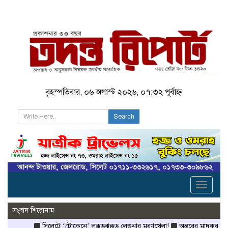
বৃহস্পতিবার, ০৬ অগাস্ট ২০২৬, ০৭:৩২ পূর্বাহ্ন
Search
Toggle
navigati
সংবাদ শিরোনাম
সিলেটে ‘টোকেনে’ লক্কড়ঝক্কড় লেগুনার মরণখেলা!
অন্তরের মাদকরাজ্যে 