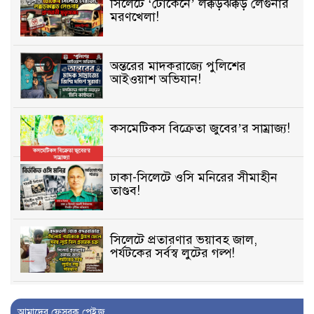
সিলেটে ‘টোকেনে’ লক্কড়ঝক্কড় লেগুনার
মরণখেলা!
অন্তরের মাদকরাজ্যে পুলিশের
আইওয়াশ অভিযান!
কসমেটিকস বিক্রেতা জুবের’র সাম্রাজ্য!
ঢাকা-সিলেটে ওসি মনিরের সীমাহীন
তাণ্ডব!
সিলেটে প্রতারণার ভয়াবহ জাল,
পর্যটকের সর্বস্ব লুটের গল্প!
বিআইডিসি’তে ১৫ বছরের দখলদারিত্ব
আমাদের ফেসবুক পেইজ