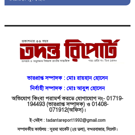
বজায় রাখতে মরিয়া ‘পিচ্চি’ আমিনুর!
কিশোরীকে যৌনপীড়নের পর
ভ্রূণহত্যার অপচেষ্টা, গোয়াইনঘাট জুড়ে
চাঞ্চল্য!
মোগলাবাজার থানা কার কবলে?
গোয়াইনঘাটে বিজিবির নাম ভাঙিয়ে
ভারপ্রাপ্ত সম্পাদক :
মোঃ রায়হান হোসেন
দুলালের রাজত্ব!
নির্বাহী সম্পাদক : মোঃ আবুল হোসেন
অভিযোগ কিংবা পরামর্শ করতে যোগাযোগ নং- 01719-
মোগলাবাজারে এসআই দয়াময়’র
194493 (ভারপ্রাপ্ত সম্পাদক) ও 01408-
ঘুষের রাজত্ব!
071912
(অফিস)।
ই-মেইল : tadantareport1992@gmail.com
যন্ত্র বিকলের বাহানা: বেসরকারির
সম্পাদকীয় কার্যালয় : সুরমা মার্কেট (২য় তলা),
বন্দরবাজার, সিলেট।
শোষণে জিম্মি ওসমানীর রোগীরা!