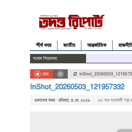
শীর্ষ খবর
জাতীয়
আন্তর্জাতিক
রাজনীত
সংবাদ শিরোনাম
হোম
InShot_20260503_121957
InShot_20260503_121957332
প্রকাশের সময় : রবিবার, ৩ মে, ২০২৬
৬৮ বার সংবাদটি পড়া 