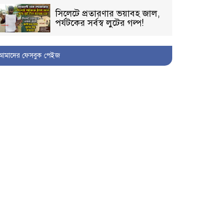
সিলেটে প্রতারণার ভয়াবহ জাল,
পর্যটকের সর্বস্ব লুটের গল্প!
আমাদের ফেসবুক পেইজ
বিআইডিসি’তে ১৫ বছরের
দখলদারিত্ব বজায় রাখতে মরিয়া
‘পিচ্চি’ আমিনুর!
কিশোরীকে যৌনপীড়নের পর
ভ্রূণহত্যার অপচেষ্টা, গোয়াইনঘাট
জুড়ে চাঞ্চল্য!
মোগলাবাজার থানা কার কবলে?
গোয়াইনঘাটে বিজিবির নাম
ভাঙিয়ে দুলালের রাজত্ব!