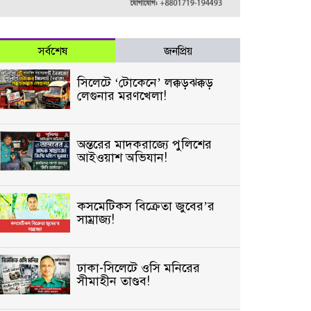
সর্বশেষ
জনপ্রিয়
সিলেটে ‘টোকেনে’ লক্কড়ঝক্কড়
লেগুনার মরণখেলা!
অন্তরের মাদকরাজ্যে পুলিশের
আইওয়াশ অভিযান!
কসমেটিকস বিক্রেতা জুবের’র
সাম্রাজ্য!
ঢাকা-সিলেটে ওসি মনিরের
সীমাহীন তাণ্ডব!