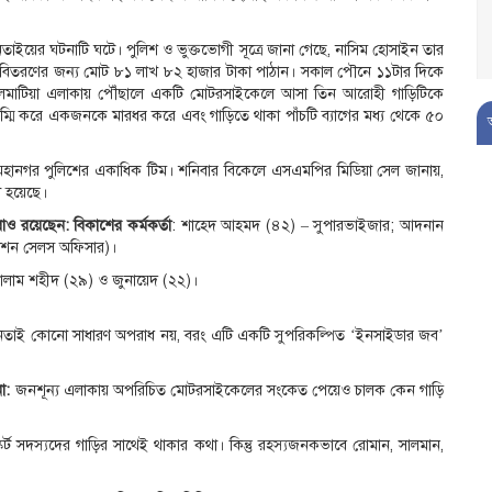
নতাইয়ের ঘটনাটি ঘটে। পুলিশ ও ভুক্তভোগী সূত্রে জানা গেছে, নাসিম হোসাইন তার
কাছে বিতরণের জন্য মোট ৮১ লাখ ৮২ হাজার টাকা পাঠান। সকাল পৌনে ১১টার দিকে
লালমাটিয়া এলাকায় পৌঁছালে একটি মোটরসাইকেলে আসা তিন আরোহী গাড়িটিকে
ে জিম্মি করে একজনকে মারধর করে এবং গাড়িতে থাকা পাঁচটি ব্যাগের মধ্য থেকে ৫০
হানগর পুলিশের একাধিক টিম। শনিবার বিকেলে এসএমপির মিডিয়া সেল জানায়,
রা হয়েছে।
ীরাও রয়েছেন: বিকাশের কর্মকর্তা
: শাহেদ আহমদ (৪২) – সুপারভাইজার; আদনান
বিউশন সেলস অফিসার)।
াম শহীদ (২৯) ও জুনায়েদ (২২)।
 ছিনতাই কোনো সাধারণ অপরাধ নয়, বরং এটি একটি সুপরিকল্পিত ‘ইনসাইডার জব’
নো:
জনশূন্য এলাকায় অপরিচিত মোটরসাইকেলের সংকেত পেয়েও চালক কেন গাড়ি
কর্ট সদস্যদের গাড়ির সাথেই থাকার কথা। কিন্তু রহস্যজনকভাবে রোমান, সালমান,