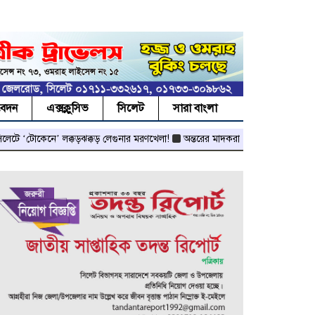
বেদন
এক্সক্লুসিভ
সিলেট
সারা বাংলা
নে’ লক্কড়ঝক্কড় লেগুনার মরণখেলা!
অন্তরের মাদকরাজ্যে পুলিশের আইওয়াশ অভিযান!