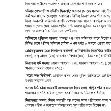
নিরাপত্তা কর্মীদের পরোক্ষ বা প্রত্যক্ষ যোগসাজশ থাকতে পারে।
ঘটনার প্রেক্ষাপট ও নাটকীয় ছিনতাই:
শুক্রবার (৮ মে) সকালে এই ছি
কর্মীদের মাধ্যমে ফেঞ্চুগঞ্জ উপজেলার বিভিন্ন বিকাশ এজেন্টের 
টাকা বহনকারী প্রাইভেট কারটি মোগলাবাজার থানার পারাইরচক 
থামার সংকেত দেয়। চালক গাড়ির গতি কমালে দুর্বৃত্তরা অস্ত্রের মুখ
লাখ ৭০ হাজার টাকা নিয়ে দ্রুত চম্পট দেয়।
অভিযানে পুলিশের সাফল্য:
ঘটনার পর পরই অভিযানে নামে সিলেট ম
বিভিন্ন স্থানে ঝটিকা অভিযান চালিয়ে এখন পর্যন্ত ৯ জনকে গ্রেপ্তার ক
গ্রেপ্তারকৃতদের মধ্যে বিকাশের কর্মকর্তা ও নিরাপত্তায় নিয়োজিত কর্ম
(৩৮), আবু তাহের (২৬) ও রূপায়ন বিশ্বাস (৪০) – ডিএসও (ডিস্ট্রি
নিরাপত্তা স্কর্ট সদস্য:
রোমান আহমদ (৪৪), সালমান আহমদ (২৮), গোল
অন্যান্য:
কামাল হোসেন (৩৫)।
‘
ঘরের শত্রু বিভীষণ’:
প্রাথমিক তদন্ত শেষে পুলিশ জানিয়েছে, এই
হওয়ার সম্ভাবনা প্রবল।
তদন্তে উঠে আসা কয়েকটি সন্দেহজনক বিষয় হলো- গাড়ির গতি কমা
থামালেন বা গতি কমিয়ে সুযোগ করে দিলেন, তা নিয়ে প্রশ্ন উঠেছে।
নিরাপত্তার অভাব:
নিয়ম অনুযায়ী বড় অঙ্কের টাকা পরিবহনের সময় স্
গোলাম শহীদ ও জুনায়েদ ঘটনার সময় মূল গাড়ির সঙ্গে ছিলেন না।