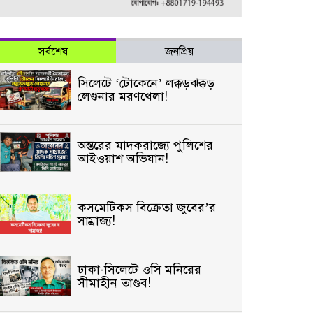
সর্বশেষ
জনপ্রিয়
সিলেটে ‘টোকেনে’ লক্কড়ঝক্কড়
লেগুনার মরণখেলা!
অন্তরের মাদকরাজ্যে পুলিশের
আইওয়াশ অভিযান!
কসমেটিকস বিক্রেতা জুবের’র
সাম্রাজ্য!
ঢাকা-সিলেটে ওসি মনিরের
সীমাহীন তাণ্ডব!