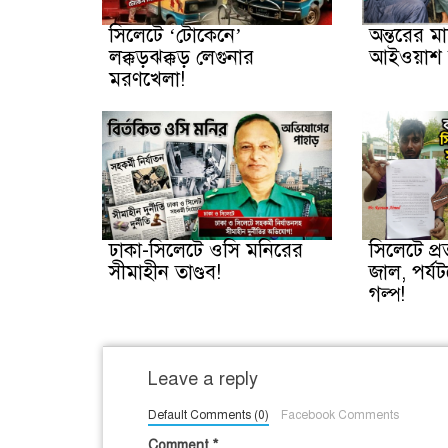
সিলেটে ‘টোকেনে’
অন্তরের ম
লক্কড়ঝক্কড় লেগুনার
আইওয়াশ 
মরণখেলা!
ঢাকা-সিলেটে ওসি মনিরের
সিলেটে প্
সীমাহীন তাণ্ডব!
জাল, পর্যট
গল্প!
Leave a reply
Default Comments (0)
Facebook Comments
Comment
*