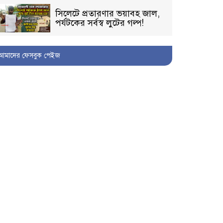
সিলেটে প্রতারণার ভয়াবহ জাল,
পর্যটকের সর্বস্ব লুটের গল্প!
আমাদের ফেসবুক পেইজ
বিআইডিসি’তে ১৫ বছরের
দখলদারিত্ব বজায় রাখতে মরিয়া
‘পিচ্চি’ আমিনুর!
কিশোরীকে যৌনপীড়নের পর
ভ্রূণহত্যার অপচেষ্টা, গোয়াইনঘাট
জুড়ে চাঞ্চল্য!
মোগলাবাজার থানা কার কবলে?
গোয়াইনঘাটে বিজিবির নাম
ভাঙিয়ে দুলালের রাজত্ব!