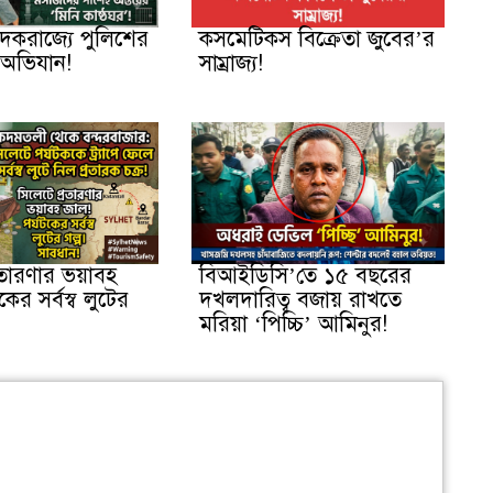
াদকরাজ্যে পুলিশের
কসমেটিকস বিক্রেতা জুবের’র
অভিযান!
সাম্রাজ্য!
রতারণার ভয়াবহ
বিআইডিসি’তে ১৫ বছরের
কের সর্বস্ব লুটের
দখলদারিত্ব বজায় রাখতে
মরিয়া ‘পিচ্চি’ আমিনুর!