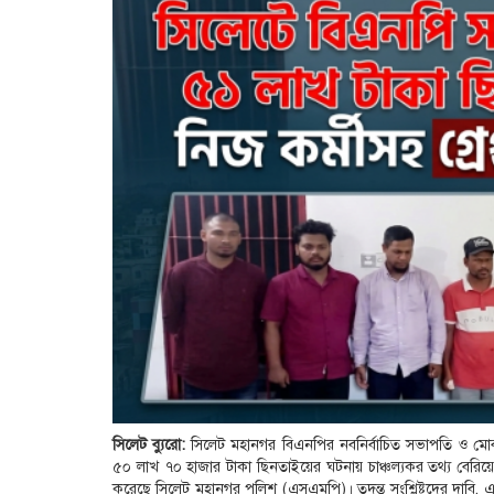
সিলেট ব্যুরো:
সিলেট মহানগর বিএনপির নবনির্বাচিত সভাপতি ও মোবাই
৫০ লাখ ৭০ হাজার টাকা ছিনতাইয়ের ঘটনায় চাঞ্চল্যকর তথ্য বেরিয়ে
করেছে সিলেট মহানগর পুলিশ (এসএমপি)। তদন্ত সংশ্লিষ্টদের দাবি, 