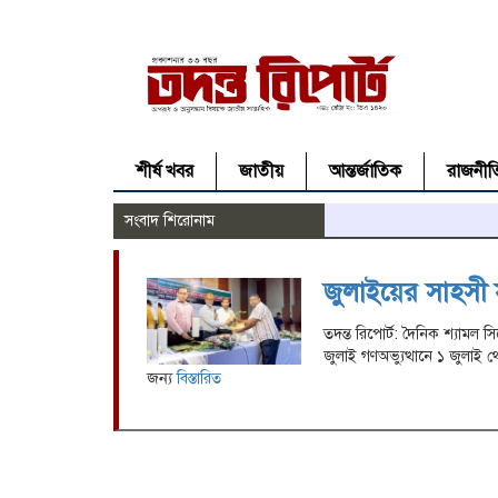
শীর্ষ খবর
জাতীয়
আন্তর্জাতিক
রাজনীত
সংবাদ শিরোনাম
জুলাইয়ের সাহস
তদন্ত রিপোর্ট: দৈনিক শ্যাম
জুলাই গণঅভ্যুত্থানে ১ জুলাই 
জন্য
বিস্তারিত