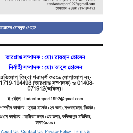
মোগলাবাজার থানা কার কবলে?
আমাদের ফেসবুক পেইজ
গোয়াইনঘাটে বিজিবির নাম
ভাঙিয়ে দুলালের রাজত্ব!
ভারপ্রাপ্ত সম্পাদক :
মোঃ রায়হান হোসেন
মোগলাবাজারে এসআই
নির্বাহী সম্পাদক : মোঃ আবুল হোসেন
দয়াময়’র ঘুষের রাজত্ব!
অভিযোগ কিংবা পরামর্শ করতে যোগাযোগ নং-
1719-194493 (ভারপ্রাপ্ত সম্পাদক) ও 01408-
071912
(অফিস)।
যন্ত্র বিকলের বাহানা:
বেসরকারির শোষণে জিম্মি
ই-মেইল : tadantareport1992@gmail.com
ওসমানীর রোগীরা!
্পাদকীয় কার্যালয় : সুরমা মার্কেট (২য় তলা),
বন্দরবাজার, সিলেট।
প্রধান কার্যালয় : আলীজা ভবন (৩য় তলা), ফকিরাপুল মতিঝিল,
শাহপরানের পর
ঢাকা-১০০০।
মোগলাবাজারেও ওসি মনিরের
About Us
Contact Us
Privacy Policy
Terms &
ত্রাসের রাজত্ব, মুখ খুললেন