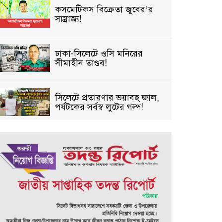
কসমেটিকস বিক্রেতা জুবের’র
সাম্রাজ্য!
ঢাকা-সিলেটে ওসি মনিরের
সীমাহীন তাণ্ডব!
সিলেটে প্রতারণার ভয়াবহ জাল,
পর্যটকের সর্বস্ব লুটের গল্প!
বিআইডিসি’তে ১৫ বছরের
দখলদারিত্ব বজায় রাখতে মরিয়া
‘পিচ্চি’ আমিনুর!
কিশোরীকে যৌনপীড়নের পর
ভ্রূণহত্যার অপচেষ্টা, গোয়াইনঘাট
জুড়ে চাঞ্চল্য!