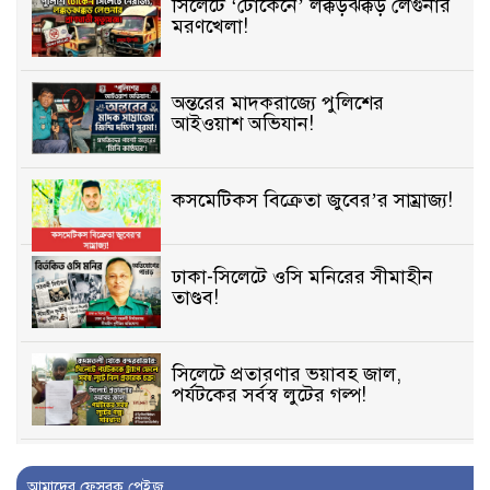
সিলেটে ‘টোকেনে’ লক্কড়ঝক্কড় লেগুনার
মরণখেলা!
অন্তরের মাদকরাজ্যে পুলিশের
আইওয়াশ অভিযান!
কসমেটিকস বিক্রেতা জুবের’র সাম্রাজ্য!
ঢাকা-সিলেটে ওসি মনিরের সীমাহীন
তাণ্ডব!
সিলেটে প্রতারণার ভয়াবহ জাল,
পর্যটকের সর্বস্ব লুটের গল্প!
বিআইডিসি’তে ১৫ বছরের দখলদারিত্ব
আমাদের ফেসবুক পেইজ