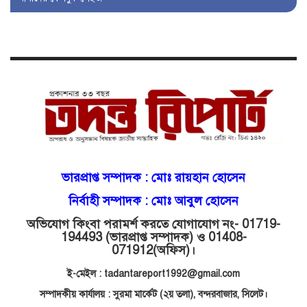
বজায় রাখতে মরিয়া ‘পিচ্চি’ আমিনুর!
কিশোরীকে যৌনপীড়নের পর
ভ্রূণহত্যার অপচেষ্টা, গোয়াইনঘাট জুড়ে
চাঞ্চল্য!
মোগলাবাজার থানা কার কবলে?
গোয়াইনঘাটে বিজিবির নাম ভাঙিয়ে
ভারপ্রাপ্ত সম্পাদক :
মোঃ রায়হান হোসেন
দুলালের রাজত্ব!
নির্বাহী সম্পাদক : মোঃ আবুল হোসেন
অভিযোগ কিংবা পরামর্শ করতে যোগাযোগ নং- 01719-
মোগলাবাজারে এসআই দয়াময়’র
194493 (ভারপ্রাপ্ত সম্পাদক) ও 01408-
ঘুষের রাজত্ব!
071912
(অফিস)।
ই-মেইল : tadantareport1992@gmail.com
যন্ত্র বিকলের বাহানা: বেসরকারির
সম্পাদকীয় কার্যালয় : সুরমা মার্কেট (২য় তলা),
বন্দরবাজার, সিলেট।
শোষণে জিম্মি ওসমানীর রোগীরা!