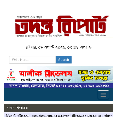
রবিবার, ০৯ অগাস্ট ২০২৬, ০৩:০৪ অপরাহ্ন
Search
Toggle
navigati
সংবাদ শিরোনাম
সিলেটে ‘টোকেনে’ লক্কড়ঝক্কড় লেগুনার মরণখেলা!
অন্তরের মাদকরাজ্যে পুলিশের আই