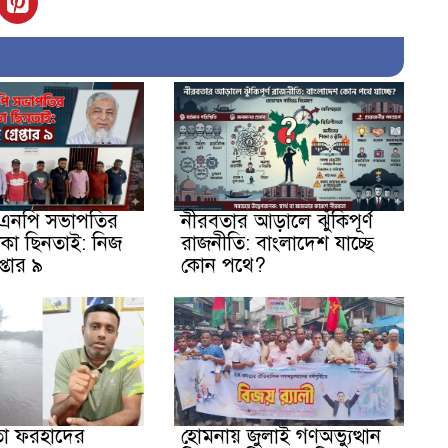
িএনপি সভাপতির
নীরবতার আড়ালে ঝুঁকিপূর্ণ
কা ছিনতাই: নিজ
রাজনীতি: বাংলাদেশ যাচ্ছে
প্তার ৯
কোন পথে?
তা ফরহাদের
হোমনায় জুলাই গণঅভ্যুত্থান