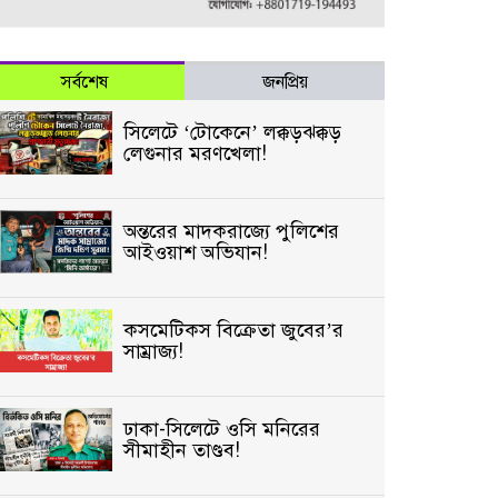
সর্বশেষ
জনপ্রিয়
সিলেটে ‘টোকেনে’ লক্কড়ঝক্কড়
লেগুনার মরণখেলা!
অন্তরের মাদকরাজ্যে পুলিশের
আইওয়াশ অভিযান!
কসমেটিকস বিক্রেতা জুবের’র
সাম্রাজ্য!
ঢাকা-সিলেটে ওসি মনিরের
সীমাহীন তাণ্ডব!