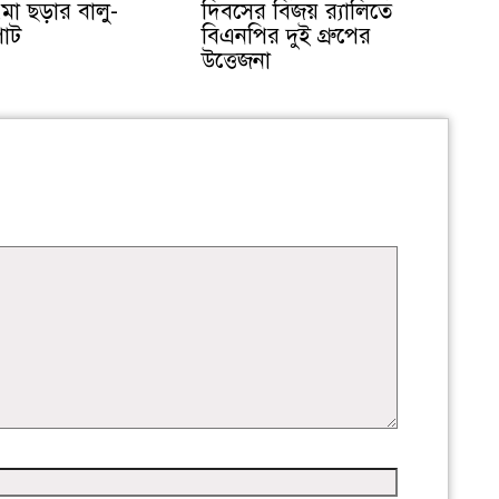
ৎমা ছড়ার বালু-
দিবসের বিজয় র‍্যালিতে
পাট
বিএনপির দুই গ্রুপের
উত্তেজনা