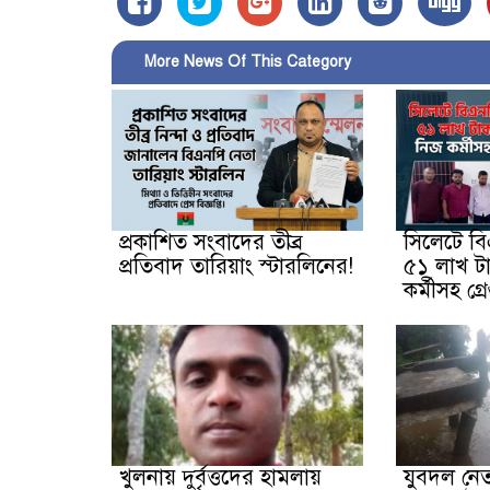
More News Of This Category
প্রকাশিত সংবাদের তীব্র
সিলেটে ব
প্রতিবাদ তারিয়াং স্টারলিনের!
৫১ লাখ টা
কর্মীসহ গ্রে
খুলনায় দুর্বৃত্তদের হামলায়
যুবদল নে