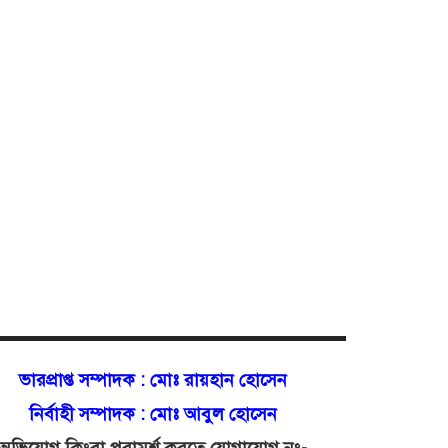
প্রকাশিত সংবাদের তীব্র প্রতিবাদ
তারিয়াং স্টারলিনের!
সিসিকের টেন্ডার যেনও আকবর,
রাখাল ও অরুণ’র পৈতৃক সম্পত্তি!
ভারপ্রাপ্ত সম্পাদক :
মোঃ রায়হান হোসেন
নির্বাহী সম্পাদক : মোঃ আবুল হোসেন
অভিযোগ কিংবা পরামর্শ করতে যোগাযোগ নং-