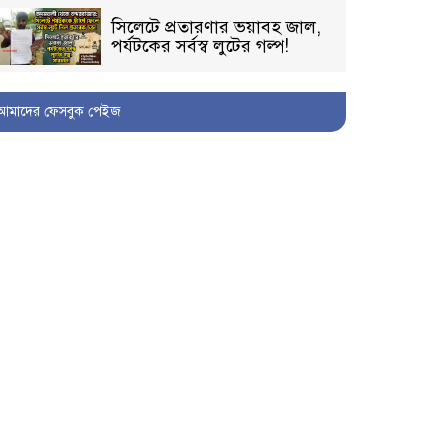
সিলেটে প্রতারণার ভয়াবহ জাল,
পর্যটকের সর্বস্ব লুটের গল্প!
আমাদের ফেসবুক পেইজ
বিআইডিসি’তে ১৫ বছরের
দখলদারিত্ব বজায় রাখতে মরিয়া
‘পিচ্চি’ আমিনুর!
কিশোরীকে যৌনপীড়নের পর
ভ্রূণহত্যার অপচেষ্টা, গোয়াইনঘাট
জুড়ে চাঞ্চল্য!
মোগলাবাজার থানা কার কবলে?
গোয়াইনঘাটে বিজিবির নাম
ভাঙিয়ে দুলালের রাজত্ব!