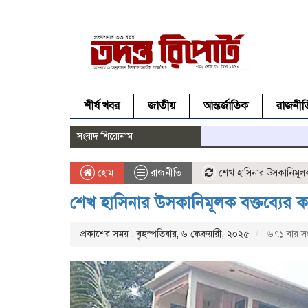
শীর্ষ খবর
জাতীয়
আন্তর্জাতিক
রাজনীত
সংবাদ শিরোনাম
হোম
রাজনীতি
শেখ হাসিনার উসকানিমূলক ব
শেখ হাসিনার উসকানিমূলক বক্তব্যের কার
প্রকাশের সময় : বৃহস্পতিবার, ৬ ফেব্রুয়ারী, ২০২৫
৬৭১ বার সং