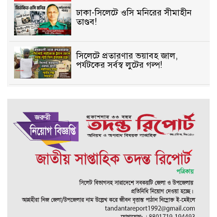
ঢাকা-সিলেটে ওসি মনিরের সীমাহীন
তাণ্ডব!
সিলেটে প্রতারণার ভয়াবহ জাল,
পর্যটকের সর্বস্ব লুটের গল্প!
বিআইডিসি’তে ১৫ বছরের দখলদারিত্ব
বজায় রাখতে মরিয়া ‘পিচ্চি’ আমিনুর!
কিশোরীকে যৌনপীড়নের পর
ভ্রূণহত্যার অপচেষ্টা, গোয়াইনঘাট জুড়ে
চাঞ্চল্য!
মোগলাবাজার থানা কার কবলে?