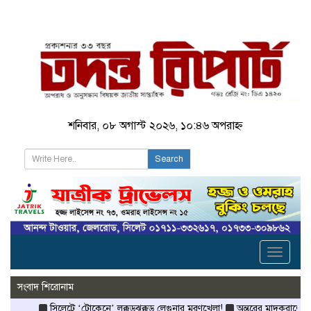
শনিবার, ০৮ অগাস্ট ২০২৬, ১০:৪৬ অপরাহ্ন
Search
Toggle
navigati
সংবাদ শিরোনাম
সিলেটে ‘টোকেনে’ লক্কড়ঝক্কড় লেগুনার মরণখেলা!
অন্তরের মাদকরাজ্যে পু