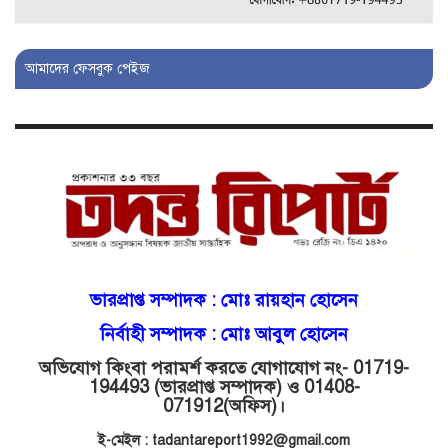
গোয়াইনঘাটে বিজিবির নাম ভাঙিয়ে
দুলালের রাজত্ব!
আমাদের ফেসবুক পেইজ
মোগলাবাজারে এসআই দয়াময়’র
ঘুষের রাজত্ব!
যন্ত্র বিকলের বাহানা: বেসরকারির
শোষণে জিম্মি ওসমানীর রোগীরা!
শাহপরানের পর মোগলাবাজারেও ওসি
ভারপ্রাপ্ত সম্পাদক :
মোঃ রায়হান হোসেন
মনিরের ত্রাসের রাজত্ব, মুখ খুললেন
সাবেক বডিগার্ড!
নির্বাহী সম্পাদক : মোঃ আবুল হোসেন
অভিযোগ কিংবা পরামর্শ করতে যোগাযোগ নং- 01719-
194493 (ভারপ্রাপ্ত সম্পাদক) ও 01408-
মোগলাবাজার থানার ওসি মনিরের যত
071912
(অফিস)।
অপকর্ম!
ই-মেইল : tadantareport1992@gmail.com