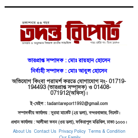
মোগলাবাজারে এসআই দয়াময়’র
ঘুষের রাজত্ব!
যন্ত্র বিকলের বাহানা: বেসরকারির
শোষণে জিম্মি ওসমানীর রোগীরা!
শাহপরানের পর মোগলাবাজারেও ওসি
ভারপ্রাপ্ত সম্পাদক :
মোঃ রায়হান হোসেন
মনিরের ত্রাসের রাজত্ব, মুখ খুললেন
সাবেক বডিগার্ড!
নির্বাহী সম্পাদক : মোঃ আবুল হোসেন
অভিযোগ কিংবা পরামর্শ করতে যোগাযোগ নং- 01719-
194493 (ভারপ্রাপ্ত সম্পাদক) ও 01408-
মোগলাবাজার থানার ওসি মনিরের যত
071912
(অফিস)।
অপকর্ম!
ই-মেইল : tadantareport1992@gmail.com
সম্পাদকীয় কার্যালয় : সুরমা মার্কেট (২য় তলা),
বন্দরবাজার, সিলেট।
নিয়োগ বাণিজ্য ও কোটি টাকার দুর্নীতি:
প্রধান কার্যালয় : আলীজা ভবন (৩য় তলা), ফকিরাপুল মতিঝিল, ঢাকা-১০০০।
তোপের মুখে ডিআইজি কুদ্দুস!
About Us
Contact Us
Privacy Policy
Terms & Condition
Our Family