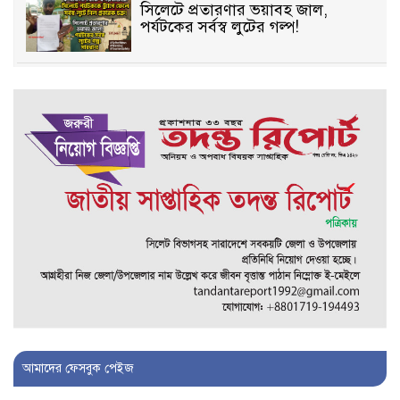
সিলেটে প্রতারণার ভয়াবহ জাল,
পর্যটকের সর্বস্ব লুটের গল্প!
বিআইডিসি’তে ১৫ বছরের দখলদারিত্ব
বজায় রাখতে মরিয়া ‘পিচ্চি’ আমিনুর!
কিশোরীকে যৌনপীড়নের পর
ভ্রূণহত্যার অপচেষ্টা, গোয়াইনঘাট জুড়ে
চাঞ্চল্য!
মোগলাবাজার থানা কার কবলে?
গোয়াইনঘাটে বিজিবির নাম ভাঙিয়ে
দুলালের রাজত্ব!
আমাদের ফেসবুক পেইজ