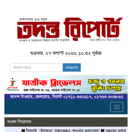
শুক্রবার, ০৭ অগাস্ট ২০২৬, ১০:৩২ পূর্বাহ্ন
Search
Toggle
navigati
সংবাদ শিরোনাম
সিলেটে ‘টোকেনে’ লক্কড়ঝক্কড় লেগুনার মরণখেলা!
অন্তরের মাদকরাজ্