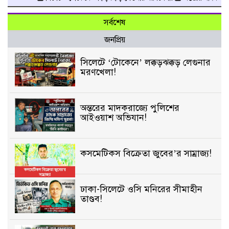
সর্বশেষ
জনপ্রিয়
সিলেটে ‘টোকেনে’ লক্কড়ঝক্কড় লেগুনার
মরণখেলা!
অন্তরের মাদকরাজ্যে পুলিশের
আইওয়াশ অভিযান!
কসমেটিকস বিক্রেতা জুবের’র সাম্রাজ্য!
ঢাকা-সিলেটে ওসি মনিরের সীমাহীন
তাণ্ডব!