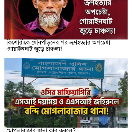
কিশোরীকে যৌনপীড়নের পর ভ্রূণহত্যার অপচেষ্টা,
গোয়াইনঘাট জুড়ে চাঞ্চল্য!
মোগলাবাজার থানা কার কবলে?