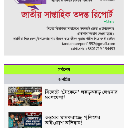
সর্বশেষ
জনপ্রিয়
সিলেটে ‘টোকেনে’ লক্কড়ঝক্কড় লেগুনার
মরণখেলা!
অন্তরের মাদকরাজ্যে পুলিশের
আইওয়াশ অভিযান!