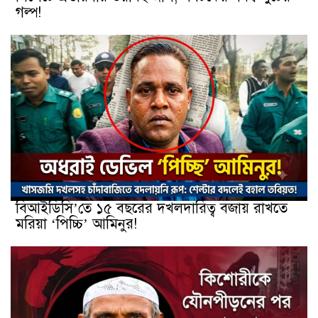
গল্প!
বিআইডিসি’তে ১৫ বছরের দখলদারিত্ব বজায় রাখতে
মরিয়া ‘পিচ্চি’ আমিনুর!