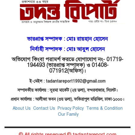
মোগলাবাজার থানা কার কবলে?
গোয়াইনঘাটে বিজিবির নাম ভাঙিয়ে
ভারপ্রাপ্ত সম্পাদক :
মোঃ রায়হান হোসেন
দুলালের রাজত্ব!
নির্বাহী সম্পাদক : মোঃ আবুল হোসেন
অভিযোগ কিংবা পরামর্শ করতে যোগাযোগ নং- 01719-
মোগলাবাজারে এসআই দয়াময়’র
194493 (ভারপ্রাপ্ত সম্পাদক) ও 01408-
ঘুষের রাজত্ব!
071912
(অফিস)।
ই-মেইল : tadantareport1992@gmail.com
যন্ত্র বিকলের বাহানা: বেসরকারির
সম্পাদকীয় কার্যালয় : সুরমা মার্কেট (২য় তলা),
বন্দরবাজার, সিলেট।
শোষণে জিম্মি ওসমানীর রোগীরা!
প্রধান কার্যালয় : আলীজা ভবন (৩য় তলা), ফকিরাপুল মতিঝিল, ঢাকা-১০০০।
About Us
Contact Us
Privacy Policy
Terms & Condition
Our Family
শাহপরানের পর মোগলাবাজারেও ওসি
মনিরের ত্রাসের রাজত্ব, মুখ খুললেন
সাবেক বডিগার্ড!
© All rights reserved © tadantareport.com