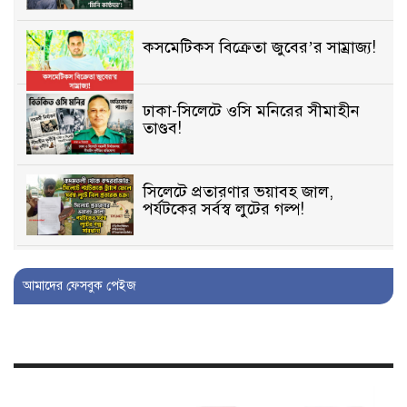
কসমেটিকস বিক্রেতা জুবের’র সাম্রাজ্য!
ঢাকা-সিলেটে ওসি মনিরের সীমাহীন
তাণ্ডব!
সিলেটে প্রতারণার ভয়াবহ জাল,
পর্যটকের সর্বস্ব লুটের গল্প!
বিআইডিসি’তে ১৫ বছরের দখলদারিত্ব
আমাদের ফেসবুক পেইজ
বজায় রাখতে মরিয়া ‘পিচ্চি’ আমিনুর!
কিশোরীকে যৌনপীড়নের পর
ভ্রূণহত্যার অপচেষ্টা, গোয়াইনঘাট জুড়ে
চাঞ্চল্য!