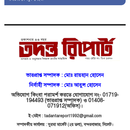
সিলেটে প্রতারণার ভয়াবহ জাল,
পর্যটকের সর্বস্ব লুটের গল্প!
বিআইডিসি’তে ১৫ বছরের দখলদারিত্ব
বজায় রাখতে মরিয়া ‘পিচ্চি’ আমিনুর!
কিশোরীকে যৌনপীড়নের পর
ভ্রূণহত্যার অপচেষ্টা, গোয়াইনঘাট জুড়ে
চাঞ্চল্য!
ভারপ্রাপ্ত সম্পাদক :
মোঃ রায়হান হোসেন
নির্বাহী সম্পাদক : মোঃ আবুল হোসেন
মোগলাবাজার থানা কার কবলে?
অভিযোগ কিংবা পরামর্শ করতে যোগাযোগ নং- 01719-
194493 (ভারপ্রাপ্ত সম্পাদক) ও 01408-
071912
(অফিস)।
গোয়াইনঘাটে বিজিবির নাম ভাঙিয়ে
ই-মেইল : tadantareport1992@gmail.com
দুলালের রাজত্ব!
সম্পাদকীয় কার্যালয় : সুরমা মার্কেট (২য় তলা),
বন্দরবাজার, সিলেট।