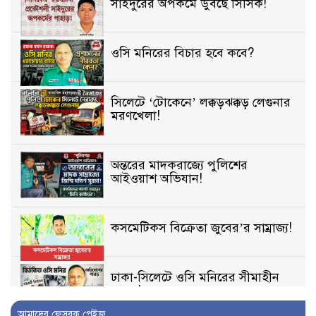
সাইদুরের অপকর্মে ডুবছে সিসিক!
ওসি মনিরের বিচার হবে কবে?
সিলেটে ‘টোকেনে’ লক্কড়ঝক্কড় লেগুনার
মরণখেলা!
অন্তরের মাদকরাজ্যে পুলিশের
আইওয়াশ অভিযান!
কসমেটিকস বিক্রেতা জুবের’র সাম্রাজ্য!
ঢাকা-সিলেটে ওসি মনিরের সীমাহীন
তাণ্ডব!
আমাদের ফেসবুক পেইজ